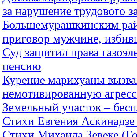
за нарушение трудового з
Большемурашкинским рай
приговор мужчине, избив
Суд защитил права газоэ
пенсию
Курение марихуаны вызва
немотивированную агрес
Земельный участок – бесп
Стихи Евгения Аскинадзе 
Стихи Михаила Зевеке (Г