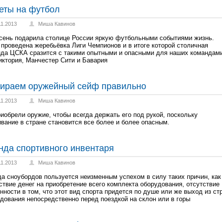
еты на футбол
11.2013
Миша Кавинов
сень подарила столице России яркую футбольными событиями жизнь.
проведена жеребьёвка Лиги Чемпионов и в итоге которой столичная
да ЦСКА сразится с такими опытными и опасными для наших командам
иктория, Манчестер Сити и Бавария
ираем оружейный сейф правильно
11.2013
Миша Кавинов
иобрели оружие, чтобы всегда держать его под рукой, поскольку
вание в стране становится все более и более опасным.
нда спортивного инвентаря
11.2013
Миша Кавинов
а сноубордов пользуется неизменным успехом в силу таких причин, как
ствие денег на приобретение всего комплекта оборудования, отсутствие
нности в том, что этот вид спорта придется по душе или же выход из ст
дования непосредственно перед поездкой на склон или в горы