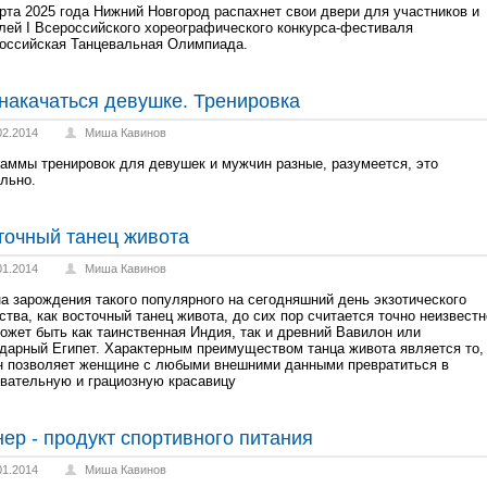
рта 2025 года Нижний Новгород распахнет свои двери для участников и
лей I Всероссийского хореографического конкурса-фестиваля
оссийская Танцевальная Олимпиада.
 накачаться девушке. Тренировка
02.2014
Миша Кавинов
аммы тренировок для девушек и мужчин разные, разумеется, это
льно.
точный танец живота
01.2014
Миша Кавинов
а зарождения такого популярного на сегодняшний день экзотического
ства, как восточный танец живота, до сих пор считается точно неизвестн
ожет быть как таинственная Индия, так и древний Вавилон или
дарный Египет. Характерным преимуществом танца живота является то,
н позволяет женщине с любыми внешними данными превратиться в
вательную и грациозную красавицу
нер - продукт спортивного питания
01.2014
Миша Кавинов