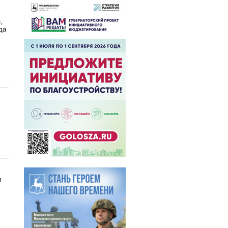
,
да
и