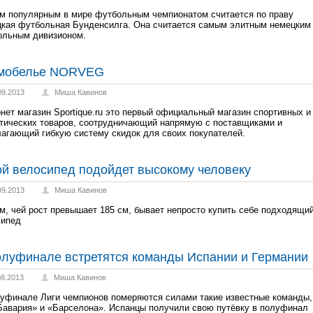
 популярным в мире футбольным чемпионатом считается по праву
кая футбольная Бунденсилга. Она считается самым элитным немецким
ольным дивизионом.
мобелье NORVEG
09.2013
Миша Кавинов
нет магазин Sportique.ru это первый официальный магазин спортивных и
тических товаров, соотрудничающий напрямую с поставщиками и
агающий гибкую систему скидок для своих покупателей.
ой велосипед подойдет высокому человеку
09.2013
Миша Кавинов
, чей рост превышает 185 см, бывает непросто купить себе подходящи
сипед
олуфинале встретятся команды Испании и Германии
08.2013
Миша Кавинов
уфинале Лиги чемпионов померяются силами такие известные команды,
Бавария» и «Барселона». Испанцы получили свою путёвку в полуфинал