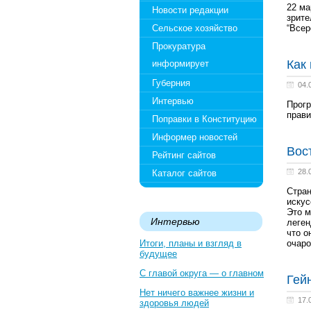
22 ма
Новости редакции
зрите
Сельское хозяйство
“Всер
Прокуратура
Как
информирует
Губерния
04.
Интервью
Прогр
прави
Поправки в Конституцию
Информер новостей
Вос
Рейтинг сайтов
28.
Каталог сайтов
Стран
искус
Это м
Интервью
леген
что о
Итоги, планы и взгляд в
очаро
будущее
С главой округа — о главном
Гей
Нет ничего важнее жизни и
17.
здоровья людей