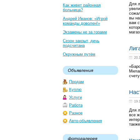
Для л
Как живет районная
увели
больница?
сожал
вы на
Андрей Иванов: «Игрой
вам с
команды доволен!»
котор
Экзамены не за горами
магаз
Сезон закрыт, дичь
подсчитана
Лиг
Окружным путём
20.
«Барс
Объявления
Милан
счету
Продам
Куплю
Нас
Услуги
19.
Работа
Для л
Разное
все ж
интер
Авто-объявления
также
фотогалерея