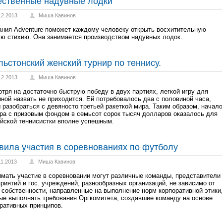
ественные надувные лодки
12.2013
Миша Кавинов
ния Adventure поможет каждому человеку открыть восхитительную
ю стихию. Она занимается производством надувных лодок.
льстонский женский турнир по теннису.
12.2013
Миша Кавинов
тря на достаточно быструю победу в двух партиях, легкой игру для
ной назвать не приходится. Ей потребовалось два с половиной часа,
 разобраться с девяносто третьей ракеткой мира. Таким образом, начал
ра с призовым фондом в семьсот сорок тысяч долларов оказалось для
йской теннисистки вполне успешным.
вила участия в соревнованиях по футболу
11.2013
Миша Кавинов
мать участие в соревновании могут различные команды, представители
риятий и гос. учреждений, разнообразных организаций, не зависимо от
собственности, направленные на выполнение норм корпоративной этики
ые выполнять требования Оргкомитета, создавшие команду на основе
ративных принципов.