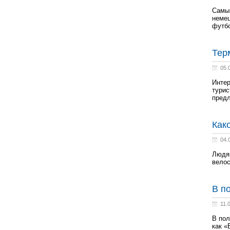
Самым
немец
футб
Тер
05.
Интер
турис
предл
Как
04.
Людям
вело
В п
11.
В пол
как «