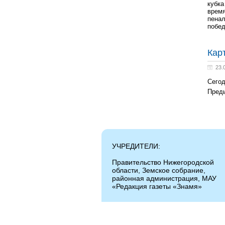
кубка
время
пенал
побед
Кар
23.
Сегод
Пред
УЧРЕДИТЕЛИ:
Правительство Нижегородской
области, Земское собрание,
районная администрация, МАУ
«Редакция газеты «Знамя»