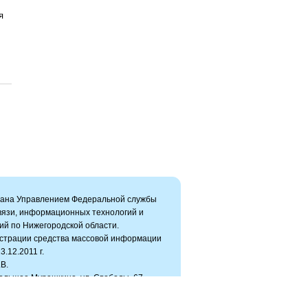
я
вана Управлением Федеральной службы
связи, информационных технологий и
ий по Нижегородской области.
истрации средства массовой информации
.12.2011 г.
В.
Большое Мурашкино, ул. Свободы, 67
ru