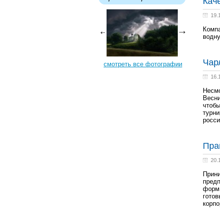
Кач
19.
Компа
водну
Чар
смотреть все фотографии
16.
Несмо
Весни
чтобы
турни
росси
Пра
20.
Прини
предп
форм 
готов
корпо