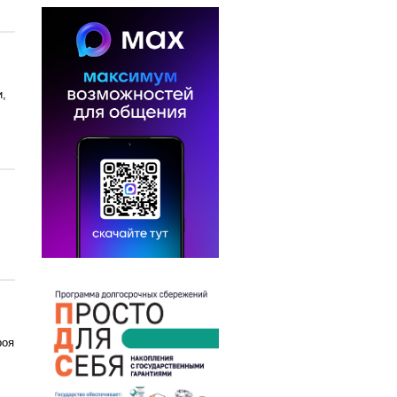
и,
роя