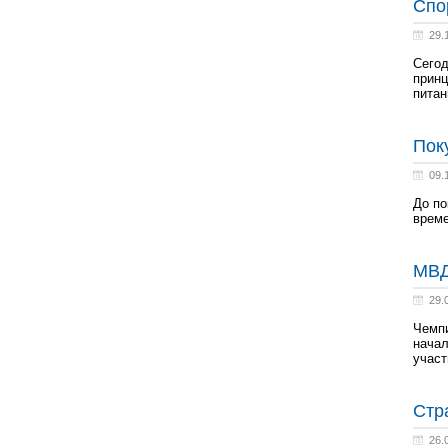
Спо
29.
Сегод
принц
питан
Пок
09.
До по
време
МВД
29.
Чемпи
начал
участ
Стр
26.