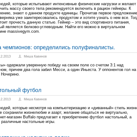
юдей, которые испытывают интенсивные физические нагрузки и желают
чить массу своего тела рекомендуется включить в рацион гейнеры. К
ению, знают о данном продукте единицы. Прочитав первое предложение
верняка уже заинтересовались продуктом и хотите узнать о нем все. Тог
тоит прочесть данную статью. Гейнер – это вид спортивного питания,
ый является белково-углеводным. Найти его можно в виртуальном
ине massivegym.com.
а чемпионов: определились полуфиналисты.
12.2013
Миша Кавинов
ы» одержали уверенную победу на своем поле со счетом 3:1 над
ом, причем два гола забил Месси, а один Иньеста. У оппонентов гол на
 Ночерино.
тольный футбол
12.2013
Миша Кавинов
юдей, которые несмотря на компьютеризацию и «диванный» стиль жизн
е сохранили жизнелюбие и азарт, желание общаться не виртуально,
нет-магазин Buffalo предлагает к приобретению футбол настольный, а
 различные настольные игры.