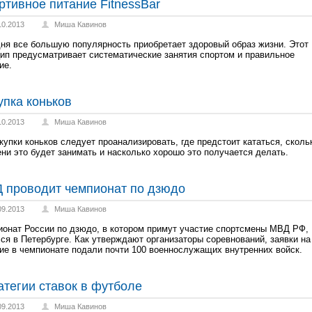
ртивное питание FitnessBar
10.2013
Миша Кавинов
ня все большую популярность приобретает здоровый образ жизни. Этот
ип предусматривает систематические занятия спортом и правильное
ие.
упка коньков
10.2013
Миша Кавинов
купки коньков следует проанализировать, где предстоит кататься, сколь
ни это будет занимать и насколько хорошо это получается делать.
 проводит чемпионат по дзюдо
09.2013
Миша Кавинов
онат России по дзюдо, в котором примут участие спортсмены МВД РФ,
ся в Петербурге. Как утверждают организаторы соревнований, заявки на
ие в чемпионате подали почти 100 военнослужащих внутренних войск.
атегии ставок в футболе
09.2013
Миша Кавинов