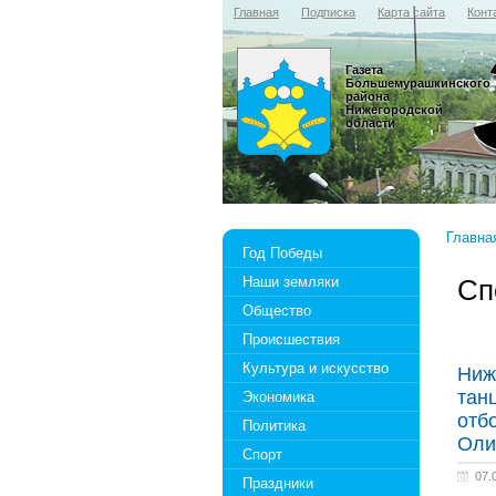
Главная
Подписка
Карта сайта
Конт
Газета
Большемурашкинского
района
Нижегородской
области
Главна
Год Победы
Наши земляки
Сп
Общество
Происшествия
Культура и искусство
Ниж
тан
Экономика
отб
Политика
Оли
Спорт
07.
Праздники