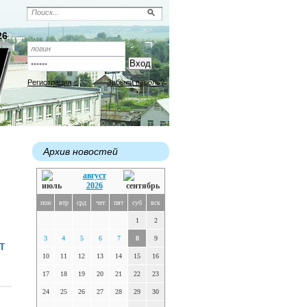
26
Регистрация
Забыли пароль?
Архив новостей
август
2026
пон
втр
срд
чет
пят
суб
вск
1
2
3
4
5
6
7
8
9
т
10
11
12
13
14
15
16
17
18
19
20
21
22
23
24
25
26
27
28
29
30