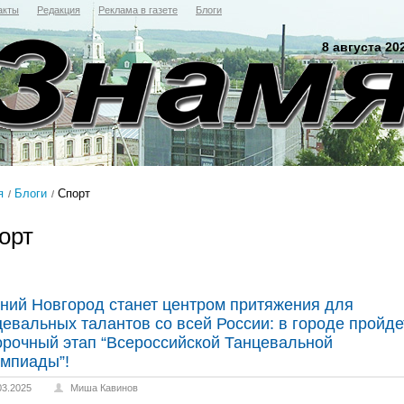
акты
Редакция
Реклама в газете
Блоги
8 августа 20
я
Блоги
Спорт
орт
ний Новгород станет центром притяжения для
цевальных талантов со всей России: в городе пройде
орочный этап “Всероссийской Танцевальной
мпиады”!
03.2025
Миша Кавинов