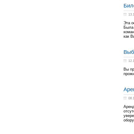
Бил
13.
Эта о
Была 
коман
как В
Выб
12.
Вы пр
прожи
Аре
08.
Аренд
отсут
увере
обору