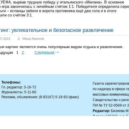
 УЕФА, вырвав трудную победу у итальянского «Милана». В основное
 игра закончилась с ничейным счётом 1:1. Победителя определила сери
ьти – испанцы забили в ворота противника ещё два гола и в итоге
или со счётом 3:1.
тинг: увлекательное и безопасное развлечение
07.2013
Миша Кавинов
ня картинг является очень популярным видом отдыха и развлечения.
ыдущая
1
2
Следующая
Телефоны:
Газета зарегистриро
Гл. редактор: 5-16-72
по надзору в сфере 
Журналисты: 5-11-60
массовых коммуникац
Реклама, объявления: (8-83167) 5-18-93 (факс)
Свидетельство о рег
ПИ № ТУ 52-0569 от 23
Редактор:
Бизяева М.
Адрес:
606360, р.п. 
Email:
znam-bm@mail.