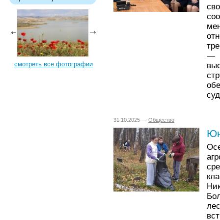
св
со
ме
от
тр
—
смотреть все фотографии
выс
стр
об
су
31.10.2025 —
Общество
Юн
Ос
аг
ср
кл
Ни
Бо
ле
вс