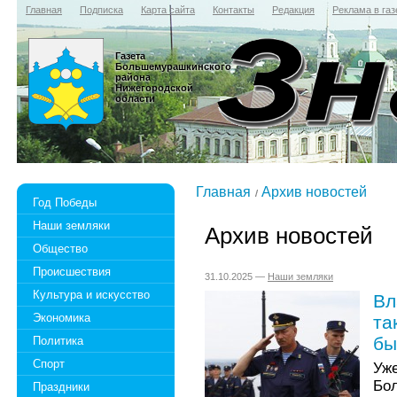
Главная
Подписка
Карта сайта
Контакты
Редакция
Реклама в газ
Газета
Большемурашкинского
района
Нижегородской
области
Главная
Архив новостей
Год Победы
Наши земляки
Архив новостей
Общество
Происшествия
31.10.2025 —
Наши земляки
Культура и искусство
Вл
Экономика
та
бы
Политика
Спорт
Уж
Бо
Праздники