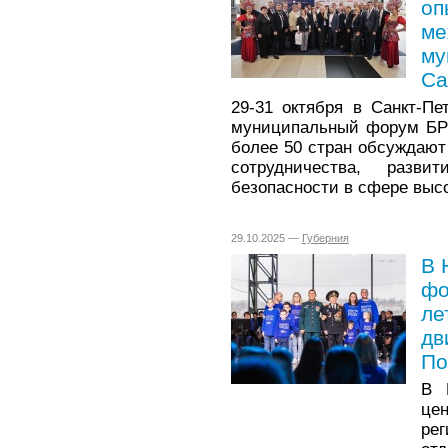
оп
ме
му
Са
29-31 октября в Санкт-П
муниципальный форум БРИ
более 50 стран обсуждают
сотрудничества, развит
безопасности в сфере высо
29.10.2025 —
Губерния
В 
фо
ле
дв
По
В 
це
ре