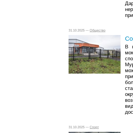
Да
не
при
31.10.2025 —
Общество
Со
В 
мо
сп
Му
мо
пр
бо
ст
ок
во
ви
дос
31.10.2025 —
Спорт