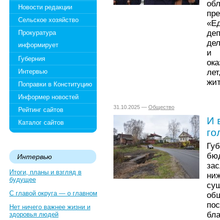
об
Новости редакции
пр
Сельское хозяйство
«Ед
де
Прокуратура
дел
информирует
и 
Губерния
ок
ле
Интервью
жи
Поправки в Конституцию
Информер новостей
31.10.2025 —
Общество
Рейтинг сайтов
И 
Каталог сайтов
го
Губ
бю
Интервью
за
Итоги, планы и взгляд в
ни
будущее
су
С главой округа — о главном
об
по
Нет ничего важнее жизни и
бл
здоровья людей