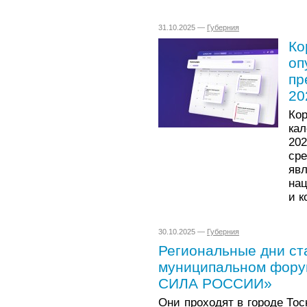
31.10.2025 —
Губерния
Ко
оп
пр
20
Ко
кал
20
ср
яв
на
и к
30.10.2025 —
Губерния
Региональные дни ст
муниципальном фор
СИЛА РОССИИ»
Они проходят в городе Тос