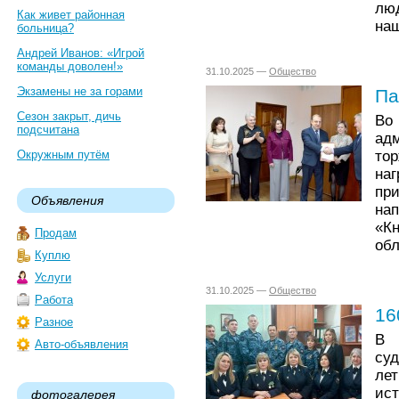
лю
Как живет районная
наш
больница?
Андрей Иванов: «Игрой
команды доволен!»
31.10.2025 —
Общество
Экзамены не за горами
Па
Сезон закрыт, дичь
Во
подсчитана
ад
то
Окружным путём
на
пр
Объявления
на
«К
Продам
обл
Куплю
Услуги
31.10.2025 —
Общество
Работа
16
Разное
В 
Авто-объявления
су
ле
ис
фотогалерея