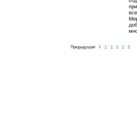
от
пр
вс
Ме
до
мно
Предыдущая
1
2
3
4
5
6