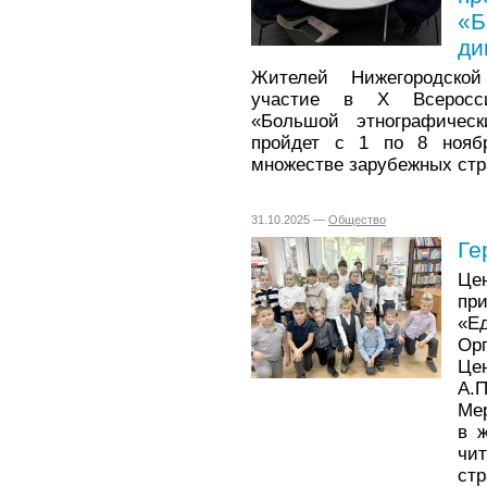
«Б
ди
Жителей Нижегородско
участие в X Всеросси
«Большой этнографичес
пройдет с 1 по 8 нояб
множестве зарубежных стр
31.10.2025 —
Общество
Ге
Це
пр
«
Ор
Це
А.
Ме
в 
чит
стр