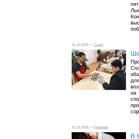
пя
Лы
Ко
вы
поб
31.10.2025 —
Спорт
Ша
Пр
Сп
об
дл
во
на
сп
п
со
31.10.2025 —
Губерния
В 