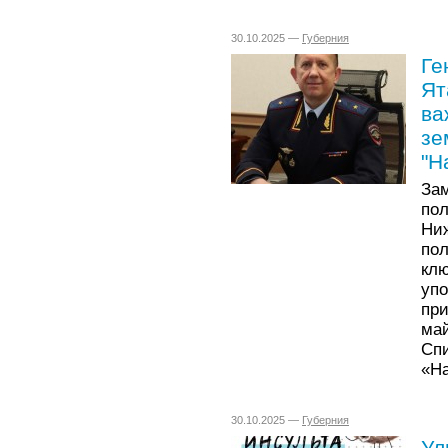
30.10.2025 —
Губерния
Ге
Ят
ва
зе
"Н
За
по
Ниж
по
кл
уп
пр
ма
Сп
«На
30.10.2025 —
Губерния
Ул