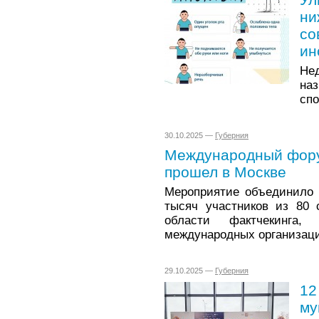
ни
со
ин
Не
на
сп
30.10.2025 —
Губерния
Международный фору
прошел в Москве
Мероприятие объединило 
тысяч участников из 80 
области фактчекинга,
международных организац
29.10.2025 —
Губерния
12
му