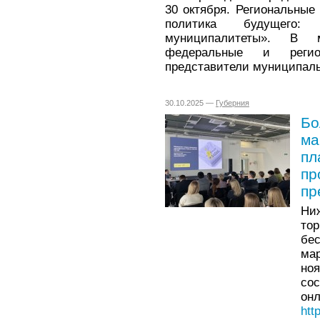
30 октября. Региональны
политика будущего:
муниципалитеты». В 
федеральные и регио
представители муниципаль
30.10.2025 —
Губерния
Бо
ма
пл
пр
пр
Ни
то
бе
мар
ноя
сос
он
htt