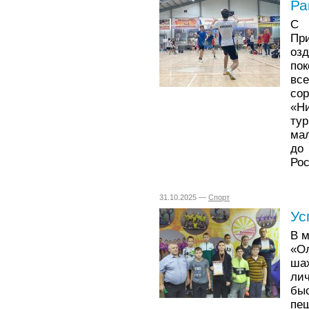
Ра
С 
Пр
оз
по
вс
со
«Н
ту
мал
до
Рос
31.10.2025 —
Спорт
Ус
В м
«О
ша
ли
бы
пеш