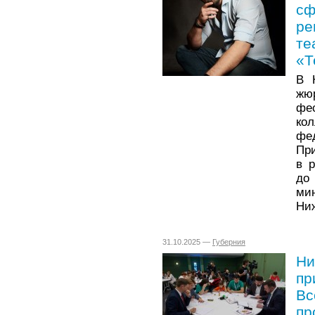
сф
ре
те
«Т
В 
жюр
фе
ко
фе
При
в 
до
м
Ниж
31.10.2025 —
Губерния
Ни
пр
Вс
пр