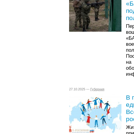
«Б
по
по
Пе
во
«Б
во
по
По
на
обо
ин
27.10.2025 —
Губерния
В 
ед
Вс
ро
Жи
пр