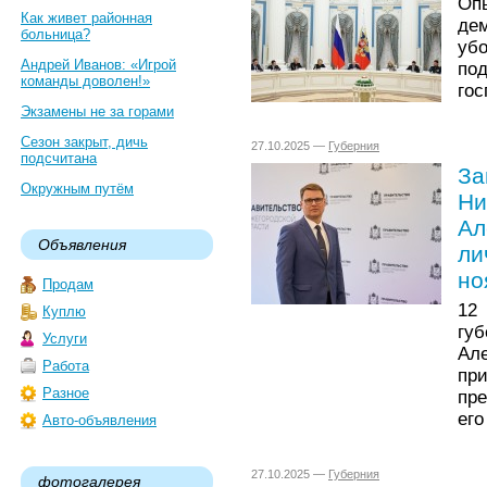
Оп
Как живет районная
де
больница?
уб
Андрей Иванов: «Игрой
по
команды доволен!»
гос
Экзамены не за горами
Сезон закрыт, дичь
27.10.2025 —
Губерния
подсчитана
За
Окружным путём
Ни
Ал
Объявления
ли
но
Продам
12
Куплю
гу
Услуги
Ал
Работа
пр
Разное
пр
его
Авто-объявления
27.10.2025 —
Губерния
фотогалерея