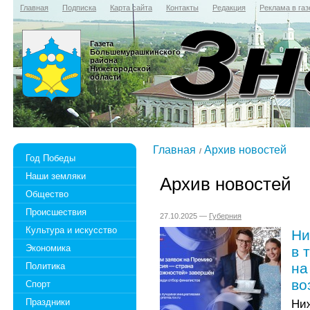
Главная
Подписка
Карта сайта
Контакты
Редакция
Реклама в газ
Газета
Большемурашкинского
района
Нижегородской
области
Главная
Архив новостей
Год Победы
Наши земляки
Архив новостей
Общество
Происшествия
27.10.2025 —
Губерния
Культура и искусство
Ни
Экономика
в 
на
Политика
во
Спорт
Праздники
Ниж