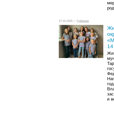
ме
род
27.10.2025 —
Губерния
Жи
ок
«М
14
Ж
му
Та
го
Фе
На
го
Вл
зас
и в