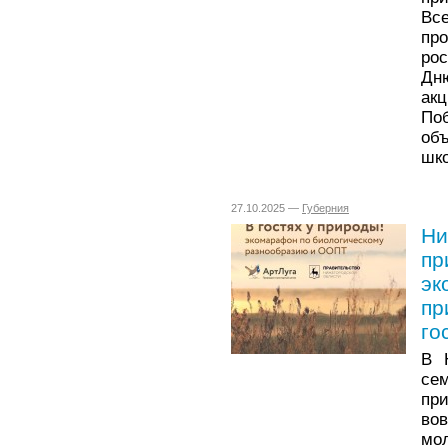
Вс
пр
ро
Дню
ак
По
об
шко
27.10.2025 —
Губерния
Ни
пр
эк
пр
го
В 
се
пр
во
мо