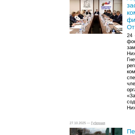
за
ко
фи
От
24
фо
за
Ни
Гн
ре
ко
сп
чл
ор
«З
со
Ниж
27.10.2025 —
Губерния
Пе