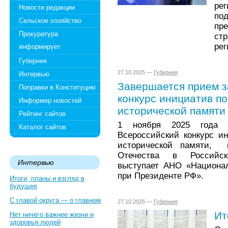
ре
Новости редакции
по
Сельское хозяйство
пр
Прокуратура
ст
рег
информирует
Губерния
27.10.2025 —
Губерния
Интервью
Завершается прием з
Поправки в Конституцию
конкурс инициатив п
Информер новостей
исторической памяти
Рейтинг сайтов
1 ноября 2025 года 
Каталог сайтов
Всероссийский конкурс и
исторической памяти, 
Отечества в Российск
Интервью
выступает АНО «Национал
при Президенте РФ».
Итоги, планы и взгляд в
будущее
С главой округа — о главном
27.10.2025 —
Губерния
Ит
Нет ничего важнее жизни и
здоровья людей