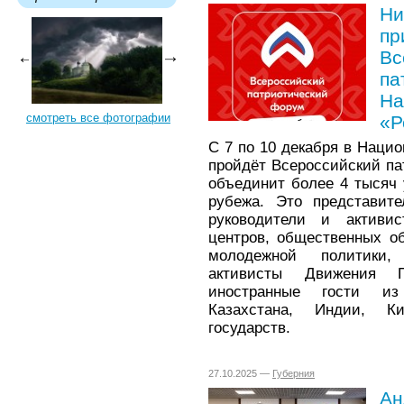
Ни
пр
Вс
па
На
смотреть все фотографии
«Р
С 7 по 10 декабря в Наци
пройдёт Всероссийский па
объединит более 4 тысяч 
рубежа. Это представите
руководители и активис
центров, общественных о
молодежной политики,
активисты Движения 
иностранные гости из
Казахстана, Индии, К
государств.
27.10.2025 —
Губерния
Ан