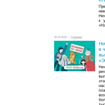
Пр
не
Ни
к 
«На
06.10.2025 —
Губерния
Ни
в 
вы
«Э
Ниж
ре
вы
эта
на
пл
во
бол
тыс