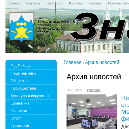
Главная
Подписка
Карта сайта
Контакты
Редакция
Реклама в газ
Газета
Большемурашкинского
района
Нижегородской
области
Главная
Архив новостей
Год Победы
Наши земляки
Архив новостей
Общество
Происшествия
06.10.2025 —
Губерния
Культура и искусство
Ни
Экономика
ст
Ме
Политика
фи
Спорт
Праздники
Дв