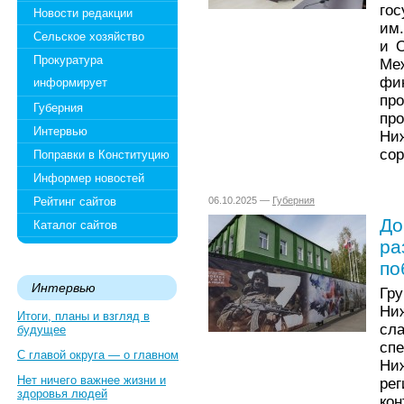
гос
Новости редакции
им.
Сельское хозяйство
и 
Прокуратура
Ме
фи
информирует
пр
Губерния
пр
Интервью
Ни
сор
Поправки в Конституцию
Информер новостей
Рейтинг сайтов
06.10.2025 —
Губерния
До
Каталог сайтов
ра
по
Интервью
Гр
Ни
Итоги, планы и взгляд в
сл
будущее
сп
С главой округа — о главном
Ни
Нет ничего важнее жизни и
ре
здоровья людей
ко