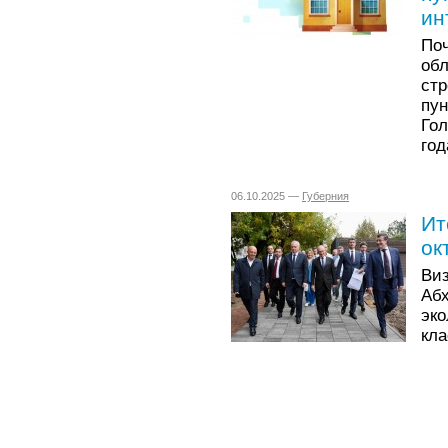
ин
Поч
об
ст
пу
Гол
год
06.10.2025 —
Губерния
Ит
ок
Ви
Аб
эко
кла