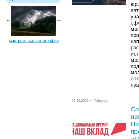
юр
ав
уч
сф
мо
пр
смотреть все фотографии
на
ра
ис
мо
по
мо
со
наш
06.10.2025 —
Губерния
Со
не
Ни
пр
«Н