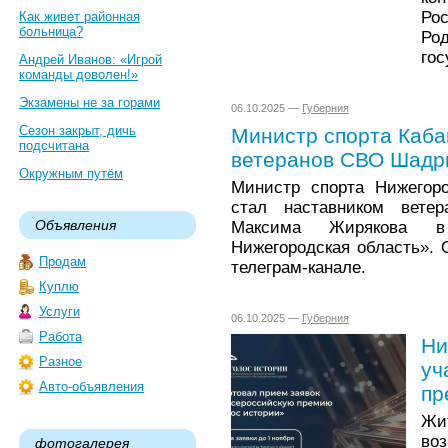
Ро
Как живет районная
больница?
Ро
гос
Андрей Иванов: «Игрой
команды доволен!»
Экзамены не за горами
06.10.2025 —
Губерния
Сезон закрыт, дичь
Министр спорта Каба
подсчитана
ветеранов СВО Шадр
Окружным путём
Министр спорта Нижегор
стал наставником вет
Объявления
Максима Жирякова в
Нижегородская область».
Продам
телеграм-канале.
Куплю
Услуги
06.10.2025 —
Губерния
Работа
Ни
Разное
уч
Авто-объявления
пр
Жи
во
фотогалерея