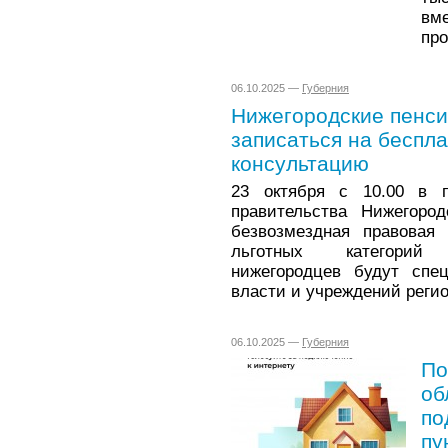
вм
про
06.10.2025 —
Губерния
Нижегородские пенси
записаться на беспл
консультацию
23 октября с 10.00 в п
правительства Нижегород
безвозмездная правовая 
льготных категорий 
нижегородцев будут спец
власти и учреждений регио
06.10.2025 —
Губерния
По
об
по
пу