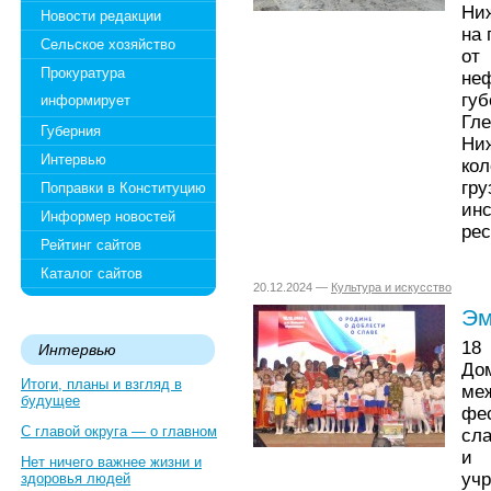
Ни
Новости редакции
на 
Сельское хозяйство
от
Прокуратура
не
гу
информирует
Гл
Губерния
Ни
Интервью
ко
гр
Поправки в Конституцию
ин
Информер новостей
рес
Рейтинг сайтов
Каталог сайтов
20.12.2024 —
Культура и искусство
Эм
18
Интервью
До
Итоги, планы и взгляд в
ме
будущее
фе
С главой округа — о главном
сла
и 
Нет ничего важнее жизни и
уч
здоровья людей