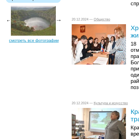
спр
20.12.2024 —
Общество
Хр
жи
смотреть все фотографии
18
от
пр
Бо
пр
од
ра
поз
20.12.2024 —
Культура и искусство
Кр
тр
Кр
вре