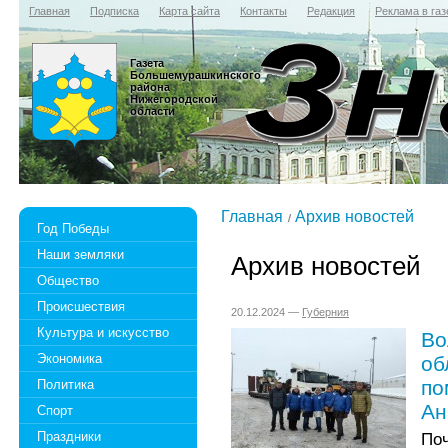
Главная
Подписка
Карта сайта
Контакты
Редакция
Реклама в газ
Газета
Большемурашкинского
района
Нижегородской
области
Главная
Архив новостей
Год Победы
Наши земляки
Архив новостей
Общество
Происшествия
20.12.2024 —
Губерния
Культура и искусство
Во
Экономика
об
по
Политика
Ан
Спорт
Праздники
П