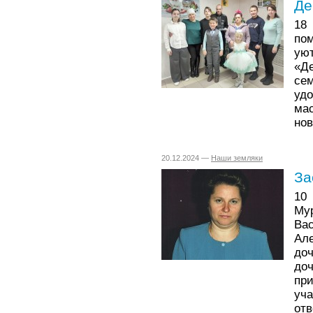
Де
18
по
ую
«Д
се
уд
ма
нов
20.12.2024 —
Наши земляки
За
10
Му
В
Ал
до
до
пр
уч
от