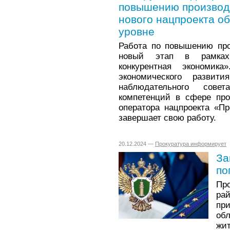
повышению производи
нового нацпроекта о
уровне
Работа по повышению про
новый этап в рамках
конкурентная экономи
экономического разви
наблюдательного сов
компетенций в сфере про
оператора нацпроекта «Пр
завершает свою работу.
20.12.2024 —
Прокуратура информирует
За
по
Пр
ра
пр
об
жи