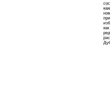
сос
ка
но
пр
из
как
ре
ра
Ду