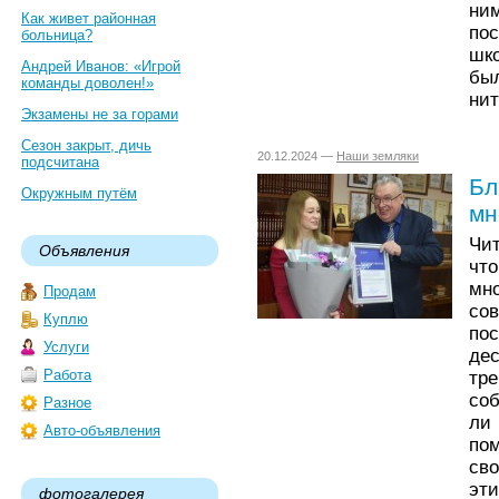
ни
Как живет районная
по
больница?
шк
Андрей Иванов: «Игрой
бы
команды доволен!»
нит
Экзамены не за горами
Сезон закрыт, дичь
20.12.2024 —
Наши земляки
подсчитана
Бл
Окружным путём
мн
Чи
Объявления
чт
мн
Продам
со
Куплю
по
Услуги
де
Работа
тр
со
Разное
ли
Авто-объявления
по
сво
эт
фотогалерея