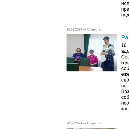
ис
пр
под
20.12.2024 —
Общество
Ра
16
ад
Со
го
со
еж
св
по
Во
со
не
кво
20.12.2024 —
Общество