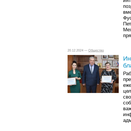
ин
по
вм
Фу
Пет
Ме
пря
20.12.2024 —
Общество
Ин
бл
Ра
пр
еж
це
св
со
в
ин
адм