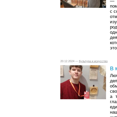
— 
по
с с
от
изу
ро
од
де
кот
это
20.12.2024 —
Культура и искусство
В 
Лю
де
об
сво
а 
гл
ед
на