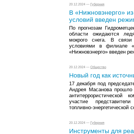
20.12.2024 —
Губерния
В «Нижновэнерго» из
условий введен режи
По прогнозам Гидрометце
области ожидаются ледя
мокрого снега. В связи
условиями в филиале «
«Нижновэнерго» введен ре
20.12.2024 —
Общество
Новый год как источн
17 декабря под председа
Андрея Масанова прошло 
антитеррористической 
участие представител
топливно-энергетической с
20.12.2024 —
Губерния
Инструменты для реа