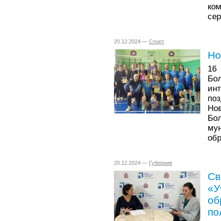
ко
сер
20.12.2024 —
Спорт
Но
16
Бо
ин
по
Но
Бо
му
обр
20.12.2024 —
Губерния
Св
«У
об
по