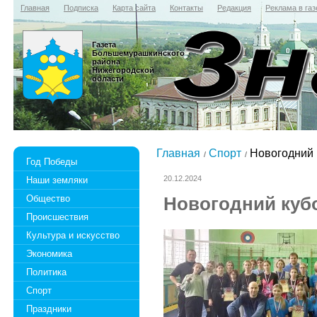
Главная
Подписка
Карта сайта
Контакты
Редакция
Реклама в газ
Газета
Большемурашкинского
района
Нижегородской
области
Главная
Спорт
Новогодний 
Год Победы
20.12.2024
Наши земляки
Общество
Новогодний куб
Происшествия
Культура и искусство
Экономика
Политика
Спорт
Праздники