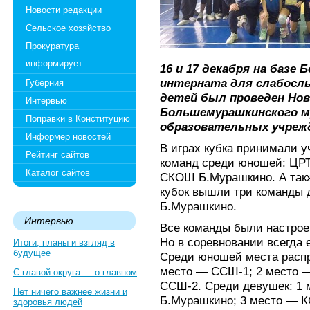
Новости редакции
Сельское хозяйство
Прокуратура
информирует
16 и 17 декабря на баз
интерната для слабосл
Губерния
детей был проведен Нов
Интервью
Большемурашкинского му
Поправки в Конституцию
образовательных учреж
Информер новостей
В играх кубка принимали 
Рейтинг сайтов
команд среди юношей: ЦР
Каталог сайтов
СКОШ Б.Мурашкино. А такж
кубок вышли три команды
Б.Мурашкино.
Интервью
Все команды были настроен
Но в соревновании всегда 
Итоги, планы и взгляд в
будущее
Среди юношей места расп
место — ССШ-1; 2 место 
С главой округа — о главном
ССШ-2. Среди девушек: 1
Нет ничего важнее жизни и
Б.Мурашкино; 3 место — 
здоровья людей