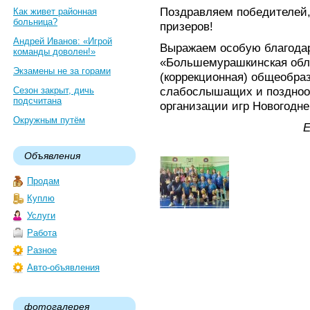
Поздравляем победителей, 
Как живет районная
больница?
призеров!
Андрей Иванов: «Игрой
Выражаем особую благода
команды доволен!»
«Большемурашкинская обл
Экзамены не за горами
(коррекционная) общеобра
слабослышащих и поздноо
Сезон закрыт, дичь
подсчитана
организации игр Новогоднег
Окружным путём
Е
Объявления
Продам
Куплю
Услуги
Работа
Разное
Авто-объявления
фотогалерея