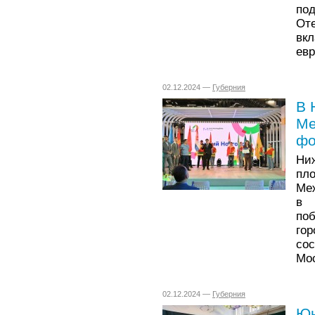
под
От
вк
евр
02.12.2024 —
Губерния
В 
Ме
фо
Ни
п
Ме
в 
по
гор
со
Мос
02.12.2024 —
Губерния
Юн