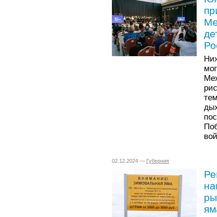
пр
Ме
де
Ро
Ниж
мог
Ме
ри
те
ды
по
По
вой
02.12.2024 —
Губерния
Ре
на
ры
ям