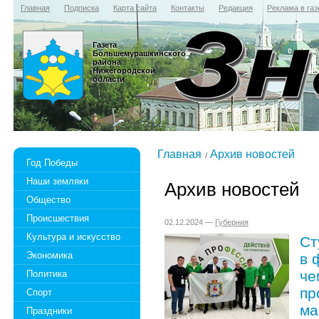
Главная
Подписка
Карта сайта
Контакты
Редакция
Реклама в газ
Газета
Большемурашкинского
района
Нижегородской
области
Главная
Архив новостей
Год Победы
Наши земляки
Архив новостей
Общество
Происшествия
02.12.2024 —
Губерния
Культура и искусство
Ст
Экономика
в 
че
Политика
пр
Спорт
ма
Праздники