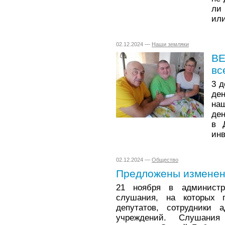
ли 
ил
02.12.2024 —
Наши земляки
ВЕ
вс
3 
де
на
ден
в 
инв
02.12.2024 —
Общество
Предложены изменени
21 ноября в администр
слушания, на которых п
депутатов, сотрудники 
учреждений. Слушания