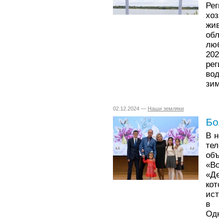
Ре
хо
жи
об
люб
202
ре
во
зи
02.12.2024 —
Наши земляки
Бо
В н
те
об
«В
«Д
ко
ис
в 
Од