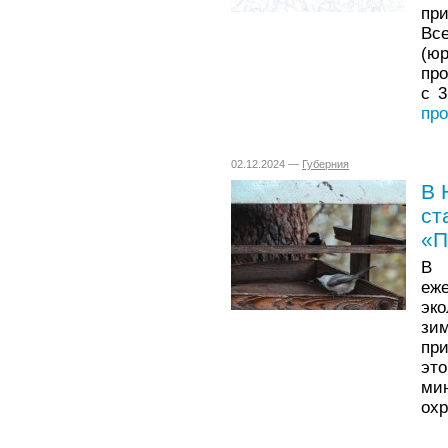
пр
В
(ю
пр
с 3
про
02.12.2024 —
Губерния
В 
ст
«П
В 
еж
эко
зи
пр
эт
ми
охр