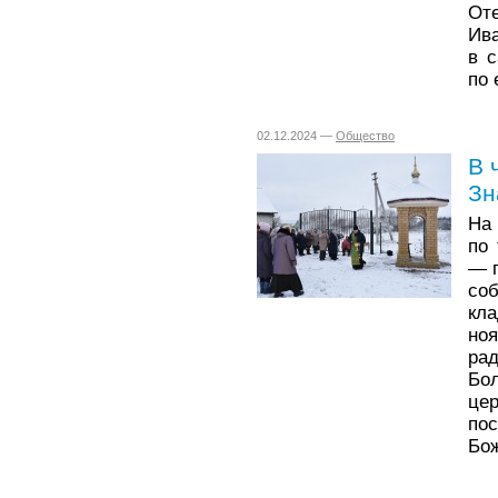
От
Ив
в с
по 
02.12.2024 —
Общество
В 
Зн
На
по
— п
со
кл
но
ра
Бо
це
по
Бо