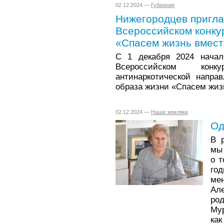
02.12.2024 —
Губерния
Нижегородцев пригла
Всероссийском конку
«Спасем жизнь вмес
С 1 декабря 2024 начал
Всероссийском кон
антинаркотической напра
образа жизни «Спасем жиз
02.12.2024 —
Наши земляки
Од
В 
мы 
о т
го
ме
Ал
ро
Мур
ка