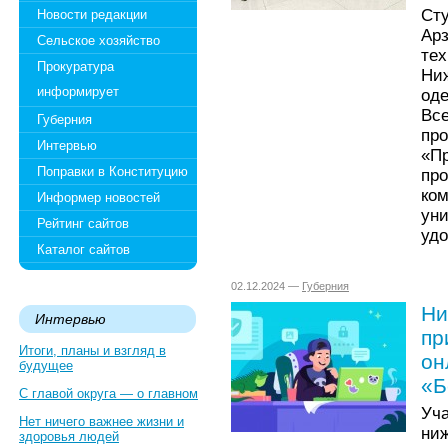
Ст
Новости редакции
Ар
Сельское хозяйство
т
Прокуратура
Ни
информирует
од
Вс
Губерния
пр
Интервью
«
Поправки в Конституцию
пр
ко
Информер новостей
ун
Рейтинг сайтов
удо
Каталог сайтов
02.12.2024 —
Губерния
Ни
Интервью
пр
Итоги, планы и взгляд в
он
будущее
«Б
С главой округа — о главном
Уч
Нет ничего важнее жизни и
ни
здоровья людей