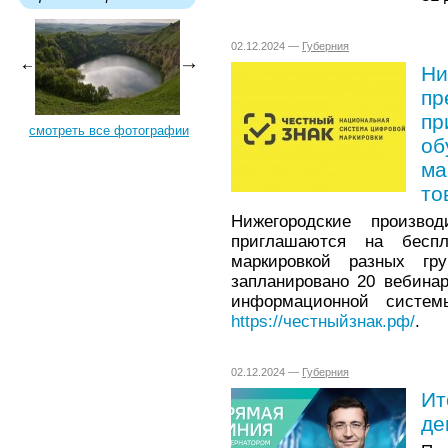
02.12.2024 —
Губерния
Ни
пр
пр
смотреть все фотографии
об
ма
то
Нижегородские произво
приглашаются на бесп
маркировкой разных гр
запланировано 20 вебина
информационной систем
https://честныйзнак.рф/
.
02.12.2024 —
Губерния
Ит
де