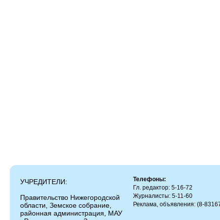
Телефоны:
УЧРЕДИТЕЛИ:
Гл. редактор: 5-16-72
Журналисты: 5-11-60
Правительство Нижегородской
Реклама, объявления: (8-83167
области, Земское собрание,
районная администрация, МАУ