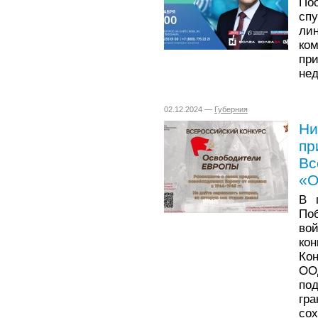
По
спу
ли
ко
пр
не
02.12.2024 —
Губерния
Ни
пр
Вс
«О
В 
По
во
ко
Кон
ОО
по
гр
со