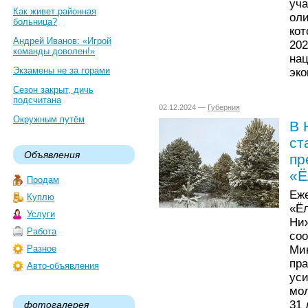
уч
Как живет районная
ол
больница?
ко
Андрей Иванов: «Игрой
20
команды доволен!»
на
Экзамены не за горами
эко
Сезон закрыт, дичь
подсчитана
02.12.2024 —
Губерния
Окружным путём
В 
ст
Объявления
пр
«Ё
Продам
Еж
Куплю
«Ё
Услуги
Ни
Работа
со
Мин
Разное
пр
Авто-объявления
ус
мо
31 
фотогалерея