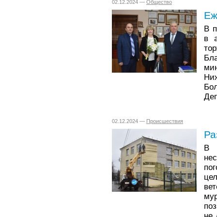
02.12.2024 —
Общество
Еж
В п
в 
т
Бл
ми
Ни
Бо
Деп
02.12.2024 —
Происшествия
Ра
В 
не
по
це
вет
му
поз
не 