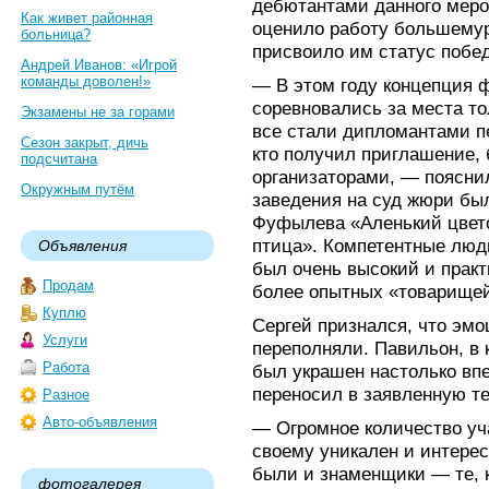
дебютантами данного меро
Как живет районная
оценило работу большемур
больница?
присвоило им статус побед
Андрей Иванов: «Игрой
команды доволен!»
— В этом году концепция 
соревновались за места т
Экзамены не за горами
все стали дипломантами п
Сезон закрыт, дичь
кто получил приглашение,
подсчитана
организаторами, — пояснил
Окружным путём
заведения на суд жюри бы
Фуфылева «Аленький цвето
птица». Компетентные люд
Объявления
был очень высокий и практ
Продам
более опытных «товарищей
Куплю
Сергей признался, что эмо
Услуги
переполняли. Павильон, в
Работа
был украшен настолько вп
переносил в заявленную т
Разное
Авто-объявления
— Огромное количество уча
своему уникален и интерес
были и знаменщики — те, 
фотогалерея