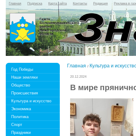
Главная
Подписка
Карта сайта
Контакты
Редакция
Реклама в газ
Газета
Большемурашкинского
района
Нижегородской
области
Главная
Культура и искусств
Год Победы
20.12.2024
Наши земляки
Общество
В мире прянично
Происшествия
Культура и искусство
Экономика
Политика
Спорт
Праздники