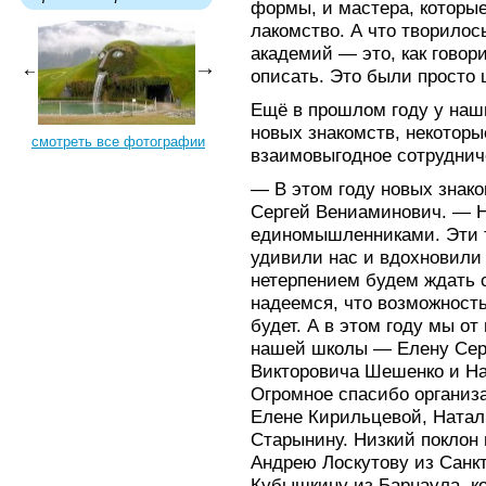
формы, и мастера, которы
лакомство. А что творилос
академий — это, как говори
описать. Это были просто
Ещё в прошлом году у наш
новых знакомств, некоторы
смотреть все фотографии
взаимовыгодное сотруднич
— В этом году новых знак
Сергей Вениаминович. — Н
единомышленниками. Эти 
удивили нас и вдохновили
нетерпением будем ждать
надеемся, что возможность
будет. А в этом году мы о
нашей школы — Елену Сер
Викторовича Шешенко и Н
Огромное спасибо организ
Елене Кирильцевой, Натал
Старынину. Низкий поклон
Андрею Лоскутову из Санкт
Кубышкину из Барнаула, к