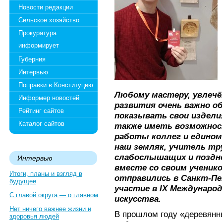
Новости редакции
Сельское хозяйство
Прокуратура
информирует
Губерния
Интервью
Поправки в Конституцию
Любому мастеру, увлечё
Информер новостей
развития очень важно 
Рейтинг сайтов
показывать свои издели
Каталог сайтов
также иметь возможнос
работы коллег и едином
наш земляк, учитель т
слабослышащих и поздно
Интервью
вместе со своим учени
Итоги, планы и взгляд в
отправились в Санкт-П
будущее
участие в IX Междунаро
С главой округа — о главном
искусства.
Нет ничего важнее жизни и
В прошлом году «деревянн
здоровья людей