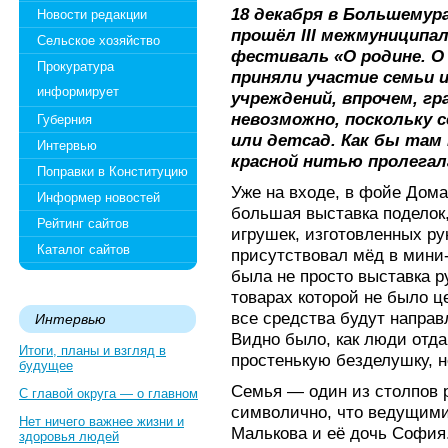
18 декабря в Большему
Новости редакции
прошёл III межмуниципа
Сельское хозяйство
фестиваль «О родине. О 
Прокуратура
приняли участие семьи
информирует
учреждений, впрочем, г
невозможно, поскольку 
Губерния
или детсад. Как бы там
Интервью
красной нитью пролегал
Поправки в Конституцию
Уже на входе, в фойе Дома
Информер новостей
большая выставка поделок
Рейтинг сайтов
игрушек, изготовленных ру
Каталог сайтов
присутствовал мёд в мини-
была не просто выставка р
товарах которой не было ц
все средства будут напра
Интервью
Видно было, как люди отд
Итоги, планы и взгляд в
простенькую безделушку, н
будущее
Семья — один из столпов р
С главой округа — о главном
символично, что ведущим
Нет ничего важнее жизни и
Малькова и её дочь София
здоровья людей