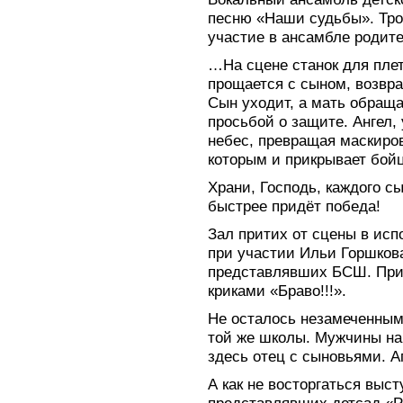
песню «Наши судьбы». Тро
участие в ансамбле родит
…На сцене станок для пле
прощается с сыном, возвр
Сын уходит, а мать обраща
просьбой о защите. Ангел,
небес, превращая маскиро
которым и прикрывает бойц
Храни, Господь, каждого с
быстрее придёт победа!
Зал притих от сцены в ис
при участии Ильи Горшкова
представлявших БСШ. Прит
криками «Браво!!!».
Не осталось незамеченным
той же школы. Мужчины на
здесь отец с сыновьями. 
А как не восторгаться выс