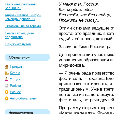
У меня ты, Россия,
Как живет районная
больница?
Как сердце, одна.
Без тебя, как без сердца,
Андрей Иванов: «Игрой
команды доволен!»
Прожить не смогу…
Экзамены не за горами
Этими стихами ведущие от
проста: это праздник, в к
Сезон закрыт, дичь
подсчитана
судьбы её героев, который
Окружным путём
Зазвучал Гимн России, раз
Для приветствия участнико
Объявления
управления образования и
Миридонова.
Продам
— Я очень рада приветство
Куплю
фестиваля, — сказала Еле
Услуги
приятно констатировать, ч
Работа
традиционным. Уже в трет
Разное
не только из нашего округа.
Авто-объявления
фестиваль, встреча друзе
Программу открыл творче
«Матушка земля». Яркое в
фотогалерея