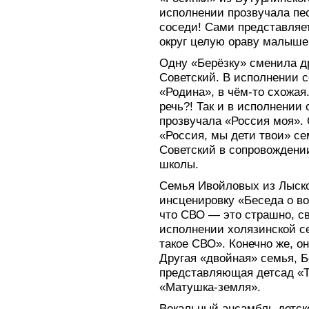
исполнении прозвучала пе
соседи! Сами представляет
округ целую ораву малыше
Одну «Берёзку» сменила др
Советский. В исполнении 
«Родина», в чём-то схожая.
речь?! Так и в исполнени
прозвучала «Россия моя».
«Россия, мы дети твои» се
Советский в сопровождени
школы.
Семья Ивойловых из Лыско
инсценировку «Беседа о во
что СВО — это страшно, с
исполнении холязинской с
такое СВО». Конечно же, о
Другая «двойная» семья, 
представляющая детсад «Т
«Матушка-земля».
Вокальный ансамбль детск