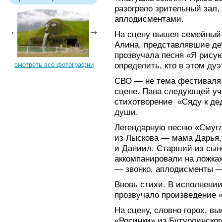
разогрело зрительный зал,
аплодисментами.
На сцену вышел семейный 
Алина, представлявшие де
прозвучала песня «Я рису
определить, кто в этом дуэ
смотреть все фотографии
СВО — не тема фестиваля,
сцене. Папа следующей уча
стихотворение «Сяду к дед
души.
Легендарную песню «Смуг
из Лыскова — мама Дарья,
и Даниил. Старший из сын
аккомпанировали на ложка
— звонко, аплодисменты 
Вновь стихи. В исполнени
прозвучало произведение 
На сцену, словно горох, в
«Росинки» из Бутурлинског