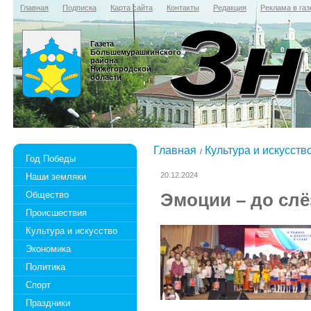
Главная
Подписка
Карта сайта
Контакты
Редакция
Реклама в газ
Газета
Большемурашкинского
района
Нижегородской
области
Главная
Культура и искусств
Год Победы
20.12.2024
Наши земляки
Общество
Эмоции – до слё
Происшествия
Культура и искусство
Экономика
Политика
Спорт
Праздники