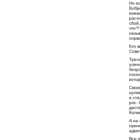
Но е
Бобр
кома
раст
сбой
что?
назы
порв
Кто 
Совет
Трет
улич
безу
посе
кото
Свою
нуле
и ст
рос.
дист
Коле
А на
прин
адми
Все 