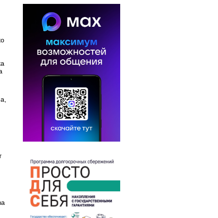
ко
ка
а
а,
.
т
и
ва