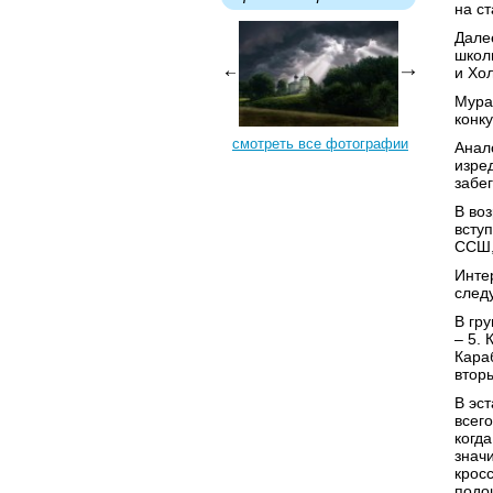
на с
Дале
школ
и Хо
Мура
конк
смотреть все фотографии
Анал
изре
забе
В во
всту
ССШ,
Инте
след
В гр
– 5.
Кара
вторы
В эс
всег
когд
знач
кросс
подо