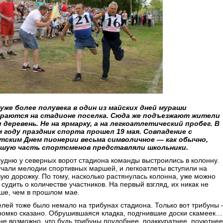
уже более полувека в один из майских дней мураши
раются на стадионе поселка. Сюда же подъезжают жители
и деревень. Не на ярмарку, а на легкоатлетический пробег. В
 году праздник спорта прошел 19 мая. Совпадение с
тским Днем пионерии весьма символичное — как обычно,
шую часть спортсменов представляли школьники.
лудню у северных ворот стадиона команды выстроились в колонну.
учали мелодии спортивных маршей, и легкоатлеты вступили на
вую дорожку. По тому, насколько растянулась колонна, уже можно
судить о количестве участников. На первый взгляд, их никак не
ше, чем в прошлом мае.
елей тоже было немало на трибунах стадиона. Только вот трибуны 
громко сказано. Обрушившаяся кладка, подгнившие доски скамеек…
не возможно, что будь трибуны поудобнее, поаккуратнее, поуютнее