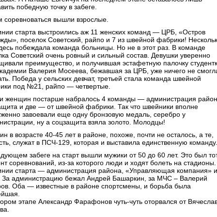
вить победную точку в забеге.
м соревноваться вышли взрослые.
инии старта выстроились аж 11 женских команд — ЦРБ, «Остров
жды», поселок Советский, райпо и 7 из швейной фабрики! Несколь
здесь побеждала команда больницы. Но не в этот раз. В команде
лка Советский очень ровный и сильный состав. Девушки уверенно
щивали преимущество, и получившая эстафетную палочку студент
кадемии Валерия Мосеева, бежавшая за ЦРБ, уже ничего не смогл
ать. Победа у сельских девчат, третьей стала команда швейной
ики под №21, райпо — четвертые.
и женщин постарше набралось 4 команды — администрация район
ащита и две — от швейной фабрики. Так что швейники вполне
уженно завоевали еще одну бронзовую медаль, серебро у
нистрации, ну а соцзащита взяла золото. Молодцы!
н в возрасте 40-45 лет в районе, похоже, почти не осталось, а те,
есть, служат в ПСЧ-129, которая и выставила единственную команду
едующем забеге на старт вышли мужики от 50 до 60 лет. Это был то
нт соревнований, из-за которого люди и ходят болеть на стадионы.
инии старта — администрация района, «Управляющая компания» 
 За администрацию бежал Андрей Башаркин, за МЧС – Валерий
ров. Оба — известные в районе спортсмены, и борьба была
ейшая.
тором этапе Александр Фарафонов чуть-чуть оторвался от Вячесла
ва.