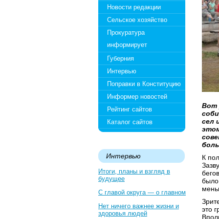
Новости редакции
Сельское хозяйство
Прокуратура
информирует
Губерния
Интервью
Поправки в Конституцию
Информер новостей
Вот 
Рейтинг сайтов
соби
сел 
Каталог сайтов
этом
сове
боль
Интервью
К по
Зазв
Итоги, планы и взгляд в
бего
будущее
было 
мень
С главой округа — о главном
Зрит
Нет ничего важнее жизни и
это 
здоровья людей
Впол