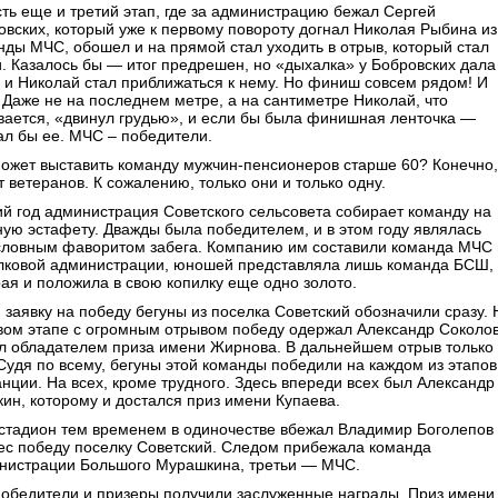
сть еще и третий этап, где за администрацию бежал Сергей
овских, который уже к первому повороту догнал Николая Рыбина из
нды МЧС, обошел и на прямой стал уходить в отрыв, который стал
и. Казалось бы — итог предрешен, но «дыхалка» у Бобровских дала
, и Николай стал приближаться к нему. Но финиш совсем рядом! И
! Даже не на последнем метре, а на сантиметре Николай, что
вается, «двинул грудью», и если бы была финишная ленточка —
ал бы ее. МЧС – победители.
может выставить команду мужчин-пенсионеров старше 60? Конечно,
 ветеранов. К сожалению, только они и только одну.
ий год администрация Советского сельсовета собирает команду на
ную эстафету. Дважды была победителем, и в этом году являлась
словным фаворитом забега. Компанию им составили команда МЧС 
лковой администрации, юношей представляла лишь команда БСШ,
рая и положила в свою копилку еще одно золото.
 заявку на победу бегуны из поселка Советский обозначили сразу. 
вом этапе с огромным отрывом победу одержал Александр Соколов
ал обладателем приза имени Жирнова. В дальнейшем отрыв только
 Судя по всему, бегуны этой команды победили на каждом из этапов
анции. На всех, кроме трудного. Здесь впереди всех был Александр
кин, которому и достался приз имени Купаева.
 стадион тем временем в одиночестве вбежал Владимир Боголепов
ес победу поселку Советский. Следом прибежала команда
нистрации Большого Мурашкина, третьи — МЧС.
победители и призеры получили заслуженные награды. Приз имени