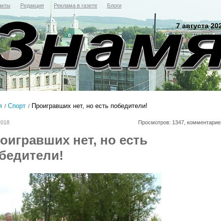
акты
Редакция
Реклама в газете
Блоги
7 августа 20
я
Спорт
Проигравших нет, но есть победители!
2018
Просмотров: 1347, комментарие
оигравших нет, но есть
бедители!