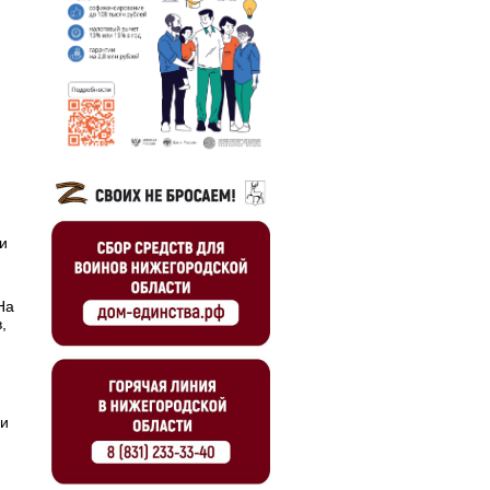
и
На
,
 и