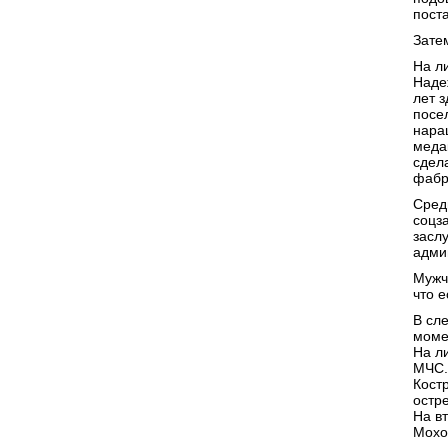
поста
Зате
На л
Наде
лет 
посе
нара
меда
сдел
фабр
Сред
соцз
засл
адми
Мужчи
что 
В сл
моме
На л
МЧС.
Кост
остр
На в
Мохо