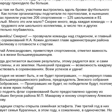
 народу приходило бы больше.
бы там ни было, участники выстроились вдоль бровки футбольного
. Как потом организаторы подсчитали по протоколам, в нынешних
тах приняли участие 206 спортсменов — 125 школьников и 81
слый. Много это или мало? Скорее много, ведь каждая команда — э
 трудового или школьного коллектива, а число тех и других
ительно поубавилось.
вняйсь! Смирно! — прозвучали команды над стадионом, и главный
я соревнований Н.А. Кожин доложил главе администрации района
Белякову о готовности к стартам.
лай Александрович, приветствуя спортсменов, отметил важность
та в жизни большемурашкинцев.
гда достигаются высокие результаты, этому радуются все: и сами
тсмены, и их земляки. Нынешний праздник — возможность каждому
аствовать в соревнованиях. Всем успехов и удачи!
годня не может быть, и не будет проигравших, — подчеркнул глава
Большемурашкинского района, председатель Земского собрания
 Бобровских. — Проигравших не будет, но победители будут, поэтом
ю всем ярких побед!
о поднять флаг соревнований было предоставлено одному из
ейших бегунов района М.П. Макарову и юному спортсмену Алексею
ову.
радиции старты открыла семейная эстафета. Уже третий год в них
вует семья Курагиных, в этом году, к сожалению, в одиночестве. Но