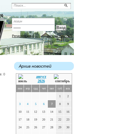
26
Регистрация
Забыли пароль?
Архив новостей
в: 0
август
2026
пон
втр
срд
чет
пят
суб
вск
1
2
3
4
5
6
7
8
9
10
11
12
13
14
15
16
17
18
19
20
21
22
23
24
25
26
27
28
29
30