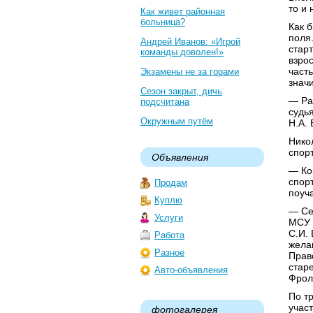
то и
Как живет районная
больница?
Как 
поля
Андрей Иванов: «Игрой
стар
команды доволен!»
взро
часть
Экзамены не за горами
знач
Сезон закрыт, дичь
— Ра
подсчитана
судь
Окружным путём
Н.А. 
Нико
спор
Объявления
— Ко
спор
Продам
поуч
Куплю
— Се
Услуги
МСУ 
С.И.
Работа
жела
Разное
Прав
стар
Авто-объявления
Фрол
По т
участ
фотогалерея