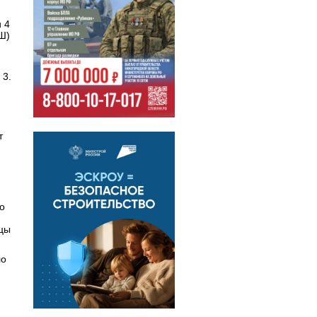
 4
Ш)
 3.
т
о
нцы
ло