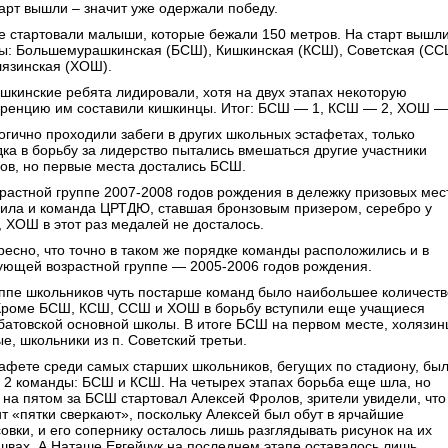
тарт вышли – значит уже одержали победу.
е стартовали малыши, которые бежали 150 метров. На старт вышли
ы: Большемурашкинская (БСШ), Кишкинская (КСШ), Советская (СС
лязинская (ХОШ).
шкинские ребята лидировали, хотя на двух этапах некоторую
уренцию им составили кишкинцы. Итог: БСШ — 1, КСШ — 2, ХОШ —
огично проходили забеги в других школьных эстафетах, только
дка в борьбу за лидерство пытались вмешаться другие участники
гов, но первые места достались БСШ.
зрастной группе 2007-2008 годов рождения в дележку призовых мес
пила и команда ЦРТДЮ, ставшая бронзовым призером, серебро у
 ХОШ в этот раз медалей не досталось.
ресно, что точно в таком же порядке команды расположились и в
ующей возрастной группе — 2005-2006 годов рождения.
уппе школьников чуть постарше команд было наибольшее количеств
 Кроме БСШ, КСШ, ССШ и ХОШ в борьбу вступили еще учащиеся
батовской основной школы. В итоге БСШ на первом месте, холязи
е, школьники из п. Советский третьи.
тафете среди самых старших школьников, бегущих по стадиону, бы
о 2 команды: БСШ и КСШ. На четырех этапах борьба еще шла, но
а на пятом за БСШ стартовал Алексей Фролов, зрители увидели, что
ит «пятки сверкают», поскольку Алексей был обут в ярчайшие
овки, и его сопернику осталось лишь разглядывать рисунок на их
швах. А Наташе Евгейчук на последнем этапе оставалось лишь