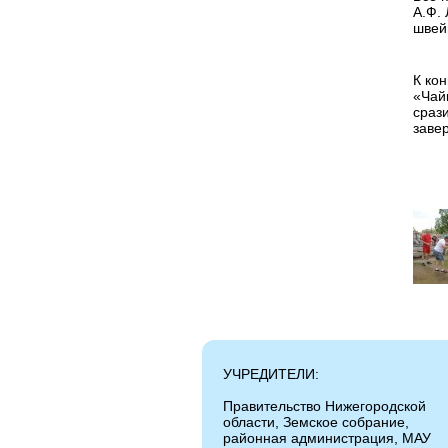
А.Ф.
швей
К ко
«Чай
сраз
заве
УЧРЕДИТЕЛИ:
Правительство Нижегородской
области, Земское собрание,
районная администрация, МАУ