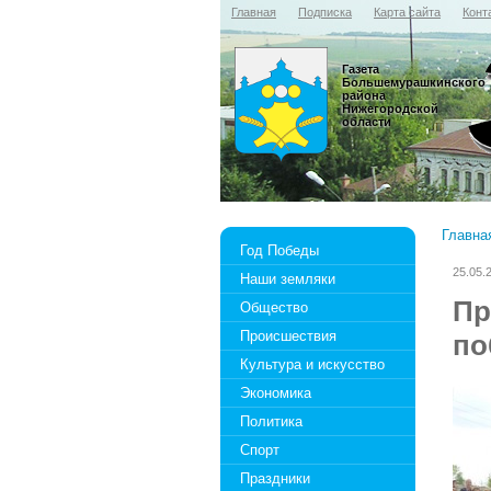
Главная
Подписка
Карта сайта
Конт
Газета
Большемурашкинского
района
Нижегородской
области
Главна
Год Победы
25.05.
Наши земляки
Пр
Общество
Происшествия
по
Культура и искусство
Экономика
Политика
Спорт
Праздники