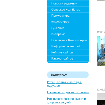
Новости редакции
Сельское хозяйство
Прокуратура
информирует
Губерния
12.06
Интервью
Поправки в Конституцию
Информер новостей
Рейтинг сайтов
Каталог сайтов
Интервью
Итоги, планы и взгляд в
будущее
12.06
С главой округа — о главном
Нет ничего важнее жизни и
здоровья людей