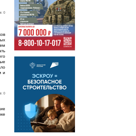
в: 0
ков
ных
шем
ать
его
ные
ало
м и
в: 0
кие
нке