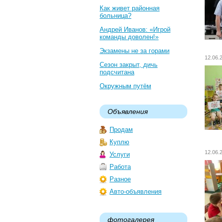
Как живет районная
больница?
Андрей Иванов: «Игрой
команды доволен!»
Экзамены не за горами
12.06
Сезон закрыт, дичь
подсчитана
Окружным путём
Объявления
Продам
Куплю
12.06
Услуги
Работа
Разное
Авто-объявления
фотогалерея