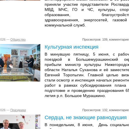
приняли участие представители Росгвард
МВД, МЧС, ГО и ЧС, культуры, спорт
образования, благоустройств
здравоохранения, энергосетей, газово
коммунальной служб.
.2026 —
Общество
Просмотров: 109, комментарие
Культурная инспекция
В минувшую пятницу, 5 июня, с рабо
поездкой в Большемурашкинский окр
прибыли министр культуры Нижегородс
области Наталья Суханова и её заместит
Евгений Торопыгин. Главной целью виз
стали осмотр и инспекция начатых ремонт
работ в рамках субсидирования плана
подготовке и проведению празднования 6
летия р.п. Большое Мурашкино.
.2026 —
Праздники
Просмотров: 132, комментарие
Сердца, не знающие равнодушия
В понедельник, 8 июня, День социальн