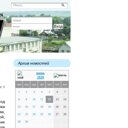
26
Регистрация
Забыли пароль?
Архив новостей
июнь
2026
пон
втр
срд
чет
пят
суб
вск
в: 0
1
2
3
4
5
6
7
8
9
10
11
12
13
14
под
ка
15
16
17
18
19
20
21
ва,
22
23
24
25
26
27
28
й,
ие
29
30
оте