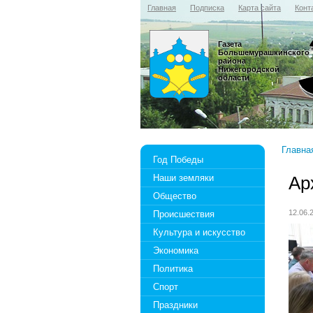
Главная
Подписка
Карта сайта
Конт
Газета
Большемурашкинского
района
Нижегородской
области
Главна
Год Победы
Наши земляки
Ар
Общество
12.06
Происшествия
Культура и искусство
Экономика
Политика
Спорт
Праздники