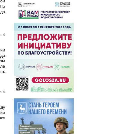
той
По
да
в: 0
ии
ада
ом
яла
сть
в: 0
аду
тие
ике