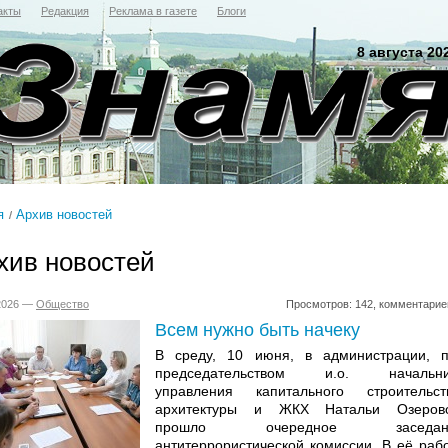
акты
Редакция
Реклама в газете
Блоги
8 августа 20
я
Архив новостей
хив новостей
.2026 —
Общество
Просмотров: 142, комментарие
Всем нужно быть начеку
В среду, 10 июня, в администрации, 
председательством и.о. начальни
управления капитального строительст
архитектуры и ЖКХ Натальи Озерово
прошло очередное заседан
антитеррористической комиссии. В её раб