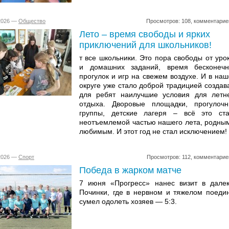
.2026 —
Общество
Просмотров: 108, комментарие
Лето – время свободы и ярких
приключений для школьников!
т все школьники. Это пора свободы от уро
и домашних заданий, время бесконеч
прогулок и игр на свежем воздухе. И в на
округе уже стало доброй традицией создав
для ребят наилучшие условия для летн
отдыха. Дворовые площадки, прогулоч
группы, детские лагеря – всё это ст
неотъемлемой частью нашего лета, родны
любимым. И этот год не стал исключением!
.2026 —
Спорт
Просмотров: 112, комментарие
Победа в жарком матче
7 июня «Прогресс» нанес визит в дале
Починки, где в нервном и тяжелом поеди
сумел одолеть хозяев — 5:3.