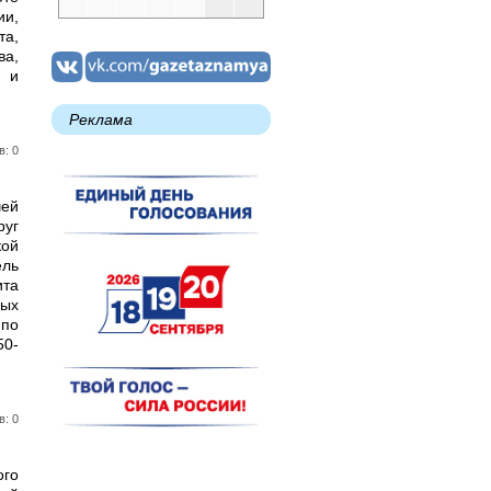
ии,
а,
а,
й и
Реклама
в: 0
чей
уг
кой
ель
ита
ных
 по
50-
в: 0
ого