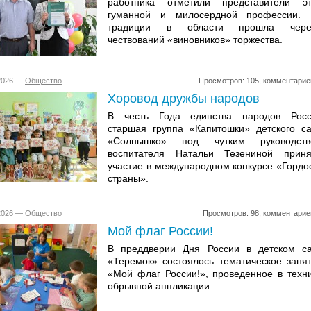
работника отметили представители э
гуманной и милосердной профессии. 
традиции в области прошла чере
чествований «виновников» торжества.
.2026 —
Общество
Просмотров: 105, комментарие
Хоровод дружбы народов
В честь Года единства народов Росс
старшая группа «Капитошки» детского с
«Солнышко» под чутким руководств
воспитателя Натальи Тезениной прин
участие в международном конкурсе «Гордо
страны».
.2026 —
Общество
Просмотров: 98, комментарие
Мой флаг России!
В преддверии Дня России в детском с
«Теремок» состоялось тематическое заня
«Мой флаг России!», проведенное в техн
обрывной аппликации.