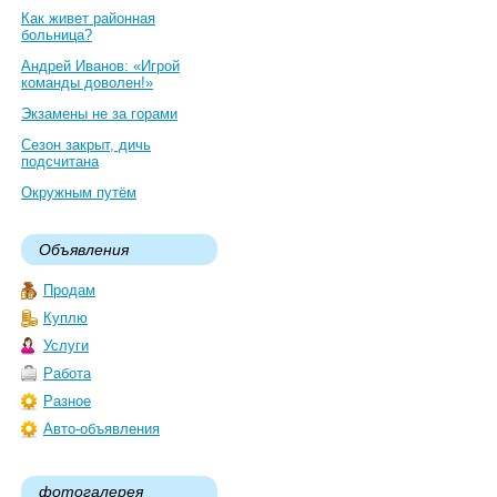
Как живет районная
больница?
Андрей Иванов: «Игрой
команды доволен!»
Экзамены не за горами
Сезон закрыт, дичь
подсчитана
Окружным путём
Объявления
Продам
Куплю
Услуги
Работа
Разное
Авто-объявления
фотогалерея