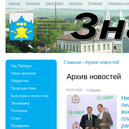
Главная
Подписка
Карта сайта
Контакты
Редакция
Реклама в газ
Газета
Большемурашкинского
района
Нижегородской
области
Главная
Архив новостей
Год Победы
Наши земляки
Архив новостей
Общество
Происшествия
04.06.2026 —
Губерния
Культура и искусство
Ни
Экономика
пи
вн
Политика
пл
Спорт
ра
Праздники