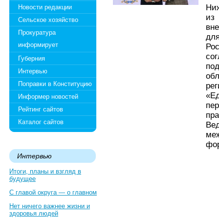
Ни
Новости редакции
из
Сельское хозяйство
вн
Прокуратура
дл
информирует
Ро
со
Губерния
по
Интервью
об
Поправки в Конституцию
ре
«Е
Информер новостей
пе
Рейтинг сайтов
пр
Каталог сайтов
Ве
ме
фор
Интервью
Итоги, планы и взгляд в
будущее
С главой округа — о главном
Нет ничего важнее жизни и
здоровья людей