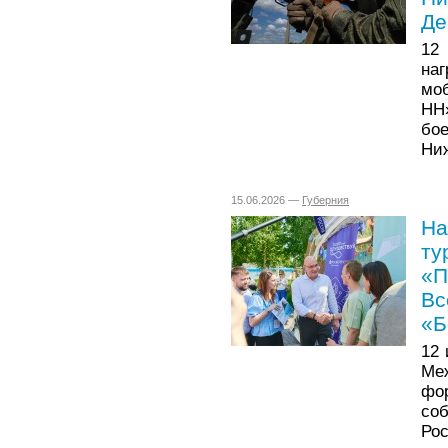
Де
12
на
мо
НН
бо
Ниж
15.06.2026 —
Губерния
На
ту
«П
Вс
«Б
12 
Ме
фо
со
Ро