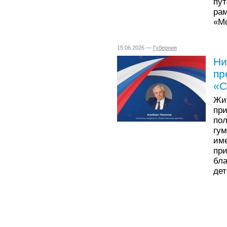
пут
ра
«Мо
15.06.2026 —
Губерния
Ни
пр
«С
Жи
пр
по
гу
им
пр
бл
дет