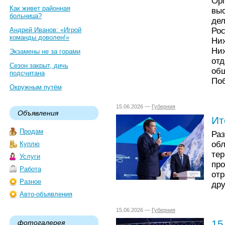
Ор
Как живет районная
вы
больница?
де
Р
Андрей Иванов: «Игрой
команды доволен!»
Н
Ни
Экзамены не за горами
от
Сезон закрыт, дичь
об
подсчитана
Поб
Окружным путём
15.06.2026 —
Губерния
Объявления
Ит
Продам
Ра
обл
Куплю
те
Услуги
пр
Работа
от
Разное
дру
Авто-объявления
15.06.2026 —
Губерния
15
фотогалерея