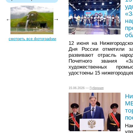
уд
«З
на
пр
об
смотреть все фотографии
12 июня на Нижегородско
Дня России отметили за
развивают отрасль наро
Почетного звания «З
художественных промы
удостоены 15 нижегородце
15.06.2026 —
Губерния
Ни
МВ
то
по
На
уп