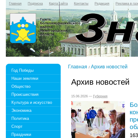
Главная
Подписка
Карта сайта
Контакты
Редакция
Реклама в газ
Газета
Большемурашкинского
района
Нижегородской
области
Главная
Архив новостей
Год Победы
Наши земляки
Архив новостей
Общество
Происшествия
15.06.2026 —
Губерния
Культура и искусство
Бо
Экономика
ко
пр
Политика
об
Спорт
Праздники
16