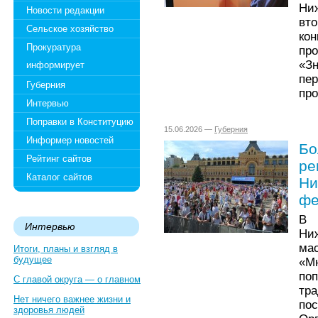
Ниж
Новости редакции
вт
Сельское хозяйство
ко
Прокуратура
пр
«З
информирует
пе
Губерния
про
Интервью
Поправки в Конституцию
15.06.2026 —
Губерния
Информер новостей
Бо
Рейтинг сайтов
ре
Каталог сайтов
Ни
фе
В 
Интервью
Ни
м
Итоги, планы и взгляд в
будущее
«М
по
С главой округа — о главном
тр
Нет ничего важнее жизни и
по
здоровья людей