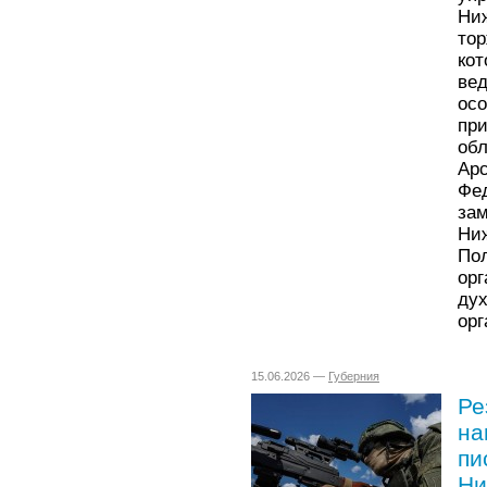
Ни
то
ко
ве
ос
пр
об
Ар
Фе
за
Ни
По
ор
ду
орг
15.06.2026 —
Губерния
Ре
на
пи
Ни