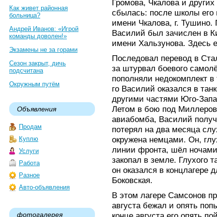
Громова, Чкалова и других 
Как живет районная
сбылась: после школы его
больница?
имени Чкалова, г. Тушино.
Андрей Иванов: «Игрой
Василий был зачислен в К
команды доволен!»
имени Хальзунова. Здесь е
Экзамены не за горами
Последовал перевод в Ста
Сезон закрыт, дичь
за штурвал боевого самолё
подсчитана
пополняли недокомплект в 
Окружным путём
го Василий оказался в танк
другими частями Юго-Запа
Летом в бою под Миллеров
Объявления
авиабомба, Василий полу
Продам
потерял на два месяца слух
окружена немцами. Он, глу
Куплю
линии фронта, шёл ночами
Услуги
закопал в земле. Глухого 
Работа
он оказался в концлагере 
Разное
Боковская.
Авто-объявления
В этом лагере Самсонов про
августа бежал и опять поп
фотогалерея
конце августа его опять по