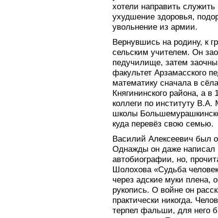
хотели направить служить 
ухудшение здоровья, подор
увольнение из армии.
Вернувшись на родину, к г
сельским учителем. Он зао
педучилище, затем заочн
факультет Арзамасского п
математику сначала в сёл
Княгининского района, а в
коллеги по институту В.А.
школы Большемурашкинског
куда перевёз свою семью.
Василий Алексеевич был о
Однажды он даже написал 
автобиографии, но, прочи
Шолохова «Судьба человека
через адские муки плена, 
рукопись. О войне он расс
практически никогда. Чело
терпел фальши, для него 