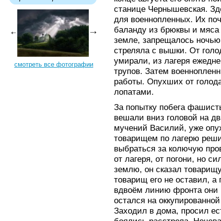
станице Чернышевская. З
для военнопленных. Их поч
баланду из брюквы и мяса
земле, запрещалось ночью 
стреляла с вышки. От гол
умирали, из лагеря ежедн
смотреть все фотографии
трупов. Затем военноплен
работы. Опухших от голод
лопатами.
За попытку побега фашист
вешали вниз головой на дв
мучений Василий, уже опу
товарищем по лагерю реши
выбраться за колючую про
от лагеря, от погони, но с
землю, он сказал товарищу
товарищ его не оставил, а
вдвоём линию фронта они 
остался на оккупированной
Заходил в дома, просил ест