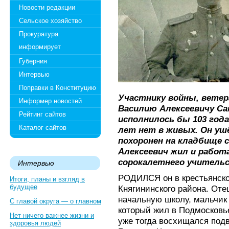
Новости редакции
Сельское хозяйство
Прокуратура
информирует
Губерния
Интервью
Поправки в Конституцию
Участнику войны, ветер
Информер новостей
Василию Алексеевичу Са
Рейтинг сайтов
исполнилось бы 103 год
Каталог сайтов
лет нет в живых. Он ушё
похоронен на кладбище с
Алексеевич жил и работ
сорокалетнего учительс
Интервью
РОДИЛСЯ он в крестьянско
Итоги, планы и взгляд в
будущее
Княгининского района. Отец
начальную школу, мальчик 
С главой округа — о главном
который жил в Подмосковье
Нет ничего важнее жизни и
уже тогда восхищался под
здоровья людей