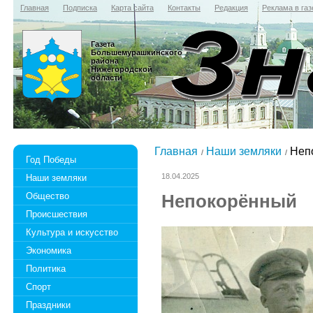
Главная
Подписка
Карта сайта
Контакты
Редакция
Реклама в газ
Газета
Большемурашкинского
района
Нижегородской
области
Главная
Наши земляки
Неп
Год Победы
18.04.2025
Наши земляки
Общество
Непокорённый
Происшествия
Культура и искусство
Экономика
Политика
Спорт
Праздники