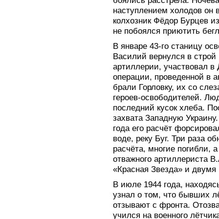
боялись расстрела. Ночева
наступлением холодов он в
колхозник Фёдор Бурцев из
не побоялся приютить бегл
В январе 43-го станицу ос
Василий вернулся в строй
артиллерии, участвовал в
операции, проведенной в а
брали Горловку, их со сле
героев-освободителей. Лю
последний кусок хлеба. П
захвата Западную Украину.
года его расчёт форсирова
воде, реку Буг. Три раза о
расчёта, многие погибли, 
отважного артиллериста В
«Красная Звезда» и двумя 
В июле 1944 года, находяс
узнал о том, что бывших л
отзывают с фронта. Отозвал
учился на военного лётчика