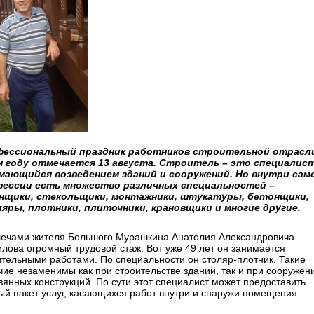
ессиональный праздник работников строительной отрасл
 году отмечается 13 августа. Строитель – это специалист
мающийся возведением зданий и сооружений. Но внутри сам
ессии есть множество различных специальностей –
нщики, стекольщики, монтажники, штукатуры, бетонщики,
яры, плотники, плиточники, крановщики и многие другие.
лечами жителя Большого Мурашкина Анатолия Александровича
лова огромный трудовой стаж. Вот уже 49 лет он занимается
ительными работами. По специальности он столяр-плотник. Такие
чие незаменимы как при строительстве зданий, так и при сооружен
вянных конструкций. По сути этот специалист может предоставить
ый пакет услуг, касающихся работ внутри и снаружи помещения.