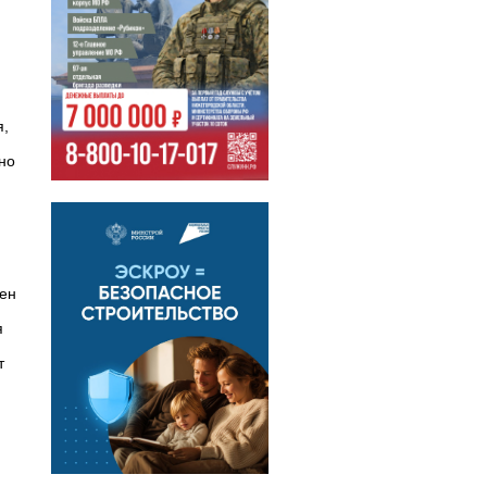
я,
но
жен
я
т