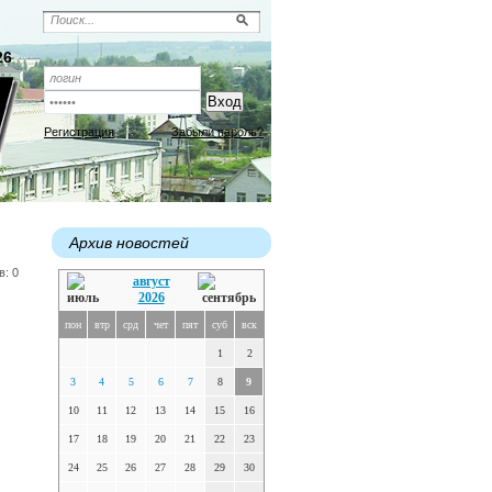
26
Регистрация
Забыли пароль?
Архив новостей
в: 0
август
2026
пон
втр
срд
чет
пят
суб
вск
1
2
3
4
5
6
7
8
9
10
11
12
13
14
15
16
17
18
19
20
21
22
23
24
25
26
27
28
29
30