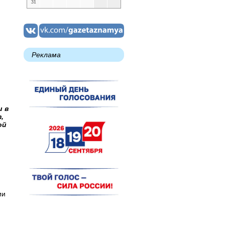
31
Реклама
и в
,
ой
ии