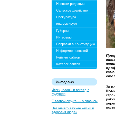
Новости редакции
Сельское хозяйство
Прокуратура
информирует
Губерния
Интервью
Поправки в Конституцию
Информер новостей
Проф
Рейтинг сайтов
этом
зани
Каталог сайтов
проф
каме
стол
Интервью
За п
Итоги, планы и взгляд в
Шуми
будущее
стро
рабо
С главой округа — о главном
дере
полн
Нет ничего важнее жизни и
здоровья людей