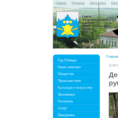
Главная
Подписка
Карта сайта
Конт
Газета
Большемурашкинского
района
Нижегородской
области
Главна
Год Победы
11.08.
Наши земляки
Де
Общество
Происшествия
ру
Культура и искусство
Экономика
Политика
Спорт
Праздники