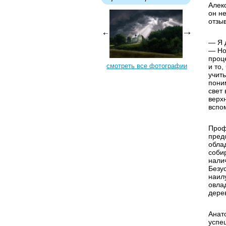
Алек
он н
отзы
— Я 
— Но
проце
смотреть все фотографии
и то
учит
поним
свет 
верхн
вспо
Проф
пред
обла
соби
нали
Безу
наил
овлад
дере
Анат
успе