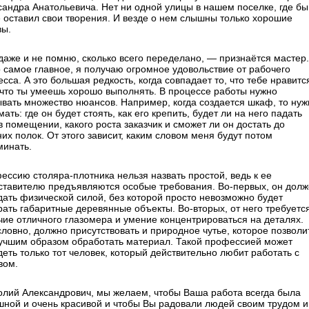
сандра Анатольевича. Нет ни одной улицы в нашем поселке, где бы
е оставил свои творения. И везде о нем слышны только хорошие
вы.
даже и не помню, сколько всего переделано, — признаётся мастер.
 самое главное, я получаю огромное удовольствие от рабочего
сса. А это большая редкость, когда совпадает то, что тебе нравитс
, что ты умеешь хорошо выполнять. В процессе работы нужно
ывать множество нюансов. Например, когда создается шкаф, то нуж
ать: где он будет стоять, как его крепить, будет ли на него падать
в помещении, какого роста заказчик и сможет ли он достать до
их полок. От этого зависит, каким словом меня будут потом
минать.
ессию столяра-плотника нельзя назвать простой, ведь к ее
ставителю предъявляются особые требования. Во-первых, он дол
дать физической силой, без которой просто невозможно будет
рать габаритные деревянные объекты. Во-вторых, от него требуетс
чие отличного глазомера и умение концентрироваться на деталях.
словно, должно присутствовать и природное чутье, которое позволи
учшим образом обработать материал. Такой профессией может
еть только тот человек, который действительно любит работать с
вом.
олий Александрович, мы желаем, чтобы Ваша работа всегда была
шной и очень красивой и чтобы Вы радовали людей своим трудом и