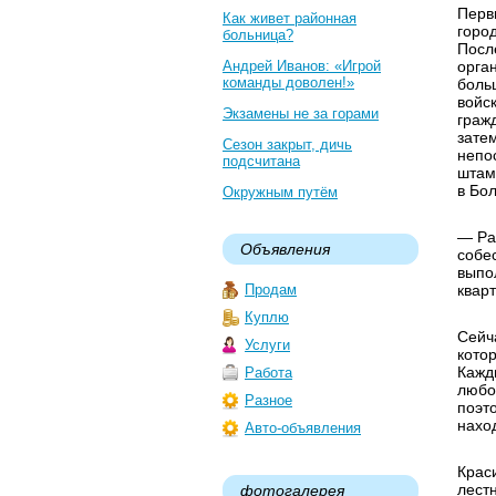
Перв
Как живет районная
горо
больница?
Посл
Андрей Иванов: «Игрой
орга
команды доволен!»
боль
войс
Экзамены не за горами
граж
зате
Сезон закрыт, дичь
непо
подсчитана
штам
в Бо
Окружным путём
— Ра
Объявления
собе
выпо
Продам
кварт
Куплю
Сейч
Услуги
кото
Кажд
Работа
любо
Разное
поэт
наход
Авто-объявления
Крас
лест
фотогалерея