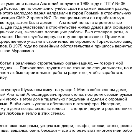
ые умения и навыки Анатолий получил в 1968 году в ГПТУ № 36
да Кстово, где по окончанию учебы сдал на самый высокий разряд.
е этого молодого парня направили в город Горький в строительную
низацию СМУ-2 треста №7. По специальности он отработал чуть
ше года, затем была армия — Анатолий попал в строительные
ка. Два года участвовал в строительстве жилых домов для офицеров
данских лиц, выполняя плотницкие работы. Был столяром роты, а
м части. После службы вернулся в ту же организацию. Принимал
средственное участие в строительстве огромного Горьковского заво
пов. В 1975 году по семейным обстоятельствам пришлось вернуть
льшое Мурашкино.
ботал в различных строительных организациях, — говорит мой
седник. — Приходилось трудиться не только по специальности, но 
лнял любые строительные работы ради того, чтобы заработать
иру.
ас супруги Шумиловы живут на улице 1 Мая в собственном доме,
рый Анатолий Александрович, кроме стопы, построил своими рукам
ый уголок в этом доме тщательно продуман и сделан с огромной
вью. В нём очень уютная обстановка и атмосфера. Наверное,
ому в доме всегда слышны голоса — это дети, внуки и родственники
ят любовь и тепло в этих стенах.
ивые оконные рамы, узорчатые двери, шкафы, стенки, столы, резн
ницы, вешалки, бани, беседки – всё это результат многолетней раб