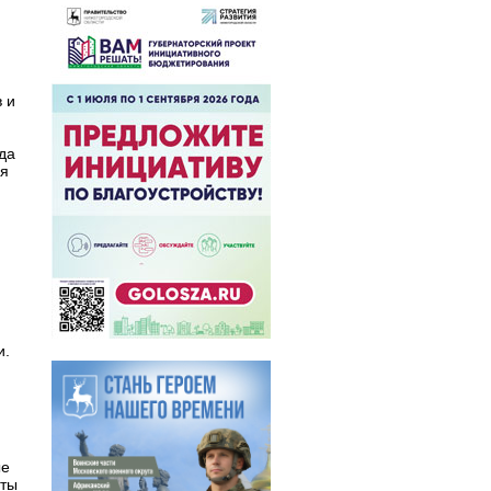
 и
да
ся
и
и.
ые
оты