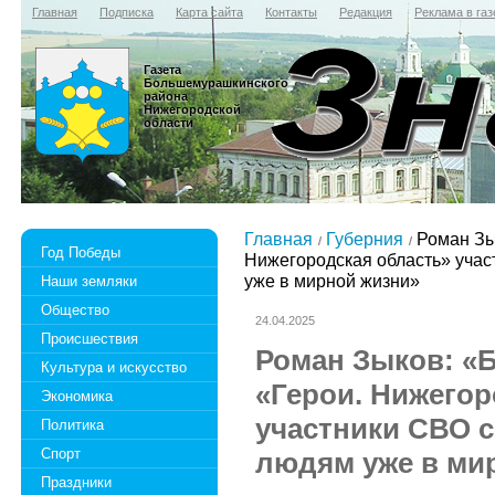
Главная
Подписка
Карта сайта
Контакты
Редакция
Реклама в газ
Газета
Большемурашкинского
района
Нижегородской
области
Главная
Губерния
Роман Зы
Год Победы
Нижегородская область» учас
уже в мирной жизни»
Наши земляки
Общество
24.04.2025
Происшествия
Роман Зыков: «
Культура и искусство
«Герои. Нижегор
Экономика
участники СВО с
Политика
Спорт
людям уже в ми
Праздники