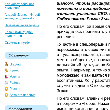
шансом, чтобы расширя
Как живет районная
больница?
полезным и востребован
считает участник СВО, 
Андрей Иванов: «Игрой
Лобачевского Роман Зык
команды доволен!»
Экзамены не за горами
По его словам, за время с
приходилось принимать уп
Сезон закрыт, дичь
подсчитана
решения.
Окружным путём
«Участие в спецоперации 
переосмыслить свою жизнь.
оттуда возвращается, нач
Объявления
место в обществе, возника
Продам
дальнейший путь уже на ба
опыта. Например, я точно з
Куплю
молодежью и заниматься и
Услуги
воспитанием. Хочу работат
Работа
служит людям и Отечеству
Разное
Зыков.
Авто-объявления
По его словам, главный рез
в программе «Герои. Нижег
имеющиеся знания и получ
фотогалерея