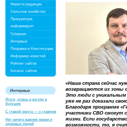
Новости редакции
Сельское хозяйство
Прокуратура
информирует
Губерния
Интервью
Поправки в Конституцию
Информер новостей
Рейтинг сайтов
Каталог сайтов
«Наша страна сейчас ну
возвращаются из зоны с
Интервью
Это люди с уникальным
Итоги, планы и взгляд в
уже не раз доказали сво
будущее
Благодаря программе «Г
С главой округа — о главном
участники СВО смогут 
жизни. Если государств
Нет ничего важнее жизни и
здоровья людей
возможности, то, я счи