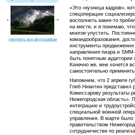
«Это «кузница кадров», ко
спецоперации социализиро
восполнить какие-то пробе
на месте, и я понимаю, что
многое упустить. Постоян
командообразования, дости
смотреть все фотографии
инструменты продвижения 
направления пиара и SMM-м
быть понятным аудитории 
Конечно же, мне хочется в
самостоятельно применять»
Напомним, что 2 апреля гу
Глеб Никитин представил 
Комиссарову результаты р
Нижегородская область». 
интеграцию и трудоустройс
специальной военной опер
управления. В марте было
правительством Нижегоро
сотрудничестве по реализ