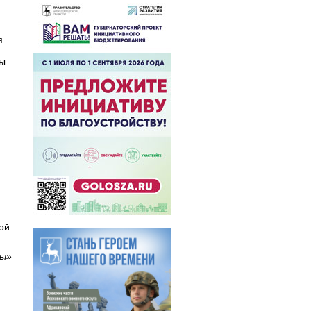
я
ы.
ой
ды»