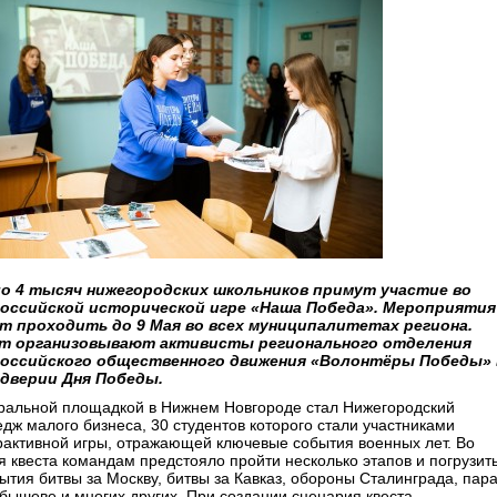
о 4 тысяч нижегородских школьников примут участие во
оссийской исторической игре «Наша Победа». Мероприятия
т проходить до 9 Мая во всех муниципалитетах региона.
т организовывают активисты регионального отделения
оссийского общественного движения «Волонтёры Победы» 
дверии Дня Победы.
ральной площадкой в Нижнем Новгороде стал Нижегородский
едж малого бизнеса, 30 студентов которого стали участниками
рактивной игры, отражающей ключевые события военных лет. Во
я квеста командам предстояло пройти несколько этапов и погрузит
бытия битвы за Москву, битвы за Кавказ, обороны Сталинграда, пар
йбышеве и многих других. При создании сценария квеста