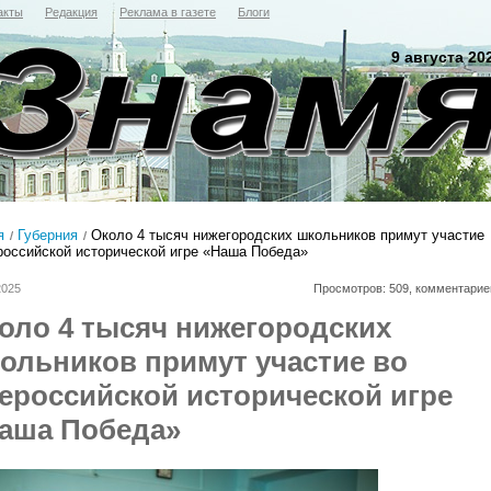
акты
Редакция
Реклама в газете
Блоги
9 августа 20
я
Губерния
Около 4 тысяч нижегородских школьников примут участие
российской исторической игре «Наша Победа»
2025
Просмотров: 509, комментарие
оло 4 тысяч нижегородских
ольников примут участие во
ероссийской исторической игре
аша Победа»