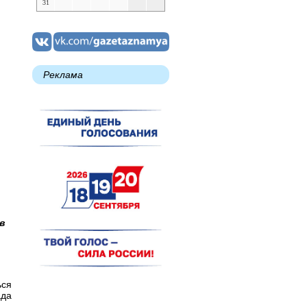
31
Реклама
в
ься
ада