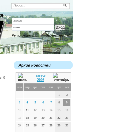
26
Регистрация
Забыли пароль?
Архив новостей
август
в: 0
2026
пон
втр
срд
чет
пят
суб
вск
1
2
3
4
5
6
7
8
9
10
11
12
13
14
15
16
17
18
19
20
21
22
23
24
25
26
27
28
29
30