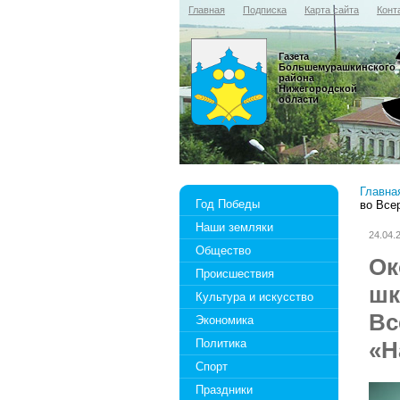
Главная
Подписка
Карта сайта
Конт
Газета
Большемурашкинского
района
Нижегородской
области
Главна
Год Победы
во Все
Наши земляки
24.04.
Общество
Ок
Происшествия
шк
Культура и искусство
Вс
Экономика
Политика
«Н
Спорт
Праздники