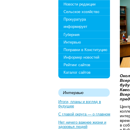
Новости редакции
Сельское хозяйство
Прокуратура
информирует
Губерния
Интервью
Поправки в Конституцию
Информер новостей
Рейтинг сайтов
Каталог сайтов
Окол
Всер
буду
Квес
Интервью
Всер
пред
Итоги, планы и взгляд в
будущее
Цент
колл
С главой округа — о главном
инте
врем
Нет ничего важнее жизни и
в со
здоровья людей
в Ку