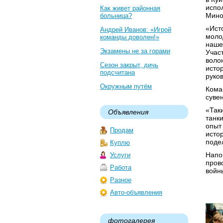
испо
Как живет районная
Мино
больница?
«Ист
Андрей Иванов: «Игрой
моло
команды доволен!»
наше
Экзамены не за горами
Учас
воло
Сезон закрыт, дичь
исто
подсчитана
руко
Окружным путём
Кома
суве
«Так
Объявления
танк
опыт
Продам
истор
поде
Куплю
Напо
Услуги
пров
Работа
войн
Разное
Авто-объявления
фотогалерея