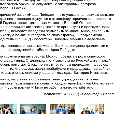
льзовались архивные документы с электронных ресурсов
бороны России.
орический квест «Наша Победа» — это уникальная возможность дл
дых нижегородцев окунуться в атмосферу героического прошлого
й Родины, понять ключевые моменты Великой Отечественной войн
тие в исторических квестах, которые организуют и проводят наши
нтёры, помогает молодёжи осмыслить важность мира, сохранить
рическую память и гордость за свою страну», — подчеркнула
водитель НРО ВОД «Волонтёры Победы» Мария Самоделкина.
нды, занявшие призовые места, были награждены дипломами и
нирной продукцией от «Волонтёров Победы».
ие уроки всегда интересны. Можно побывать в роли советского
иста-защитника Сталинграда или связиста на Курской дуге – такой
 очень помогает ближе понять и то, то нам преподают на уроках
ии, и то, что рассказывали прабабушка и прадедушка про войну», -
лилась впечатлениями учащаяся колледжа Виктория Игнатьева.
мним, что ранее в образовательных учреждениях региона
одились часы подвига и славы «Города-герои Великой Отечественн
ы» и уроки памяти «Никто не забыт и ничто не забыто».
Источник: НРО ВОД «Волонтёры Побе