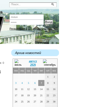
26
Регистрация
Забыли пароль?
Архив новостей
август
в: 0
2026
в
пон
втр
срд
чет
пят
суб
вск
1
2
3
4
5
6
7
8
9
10
11
12
13
14
15
16
17
18
19
20
21
22
23
24
25
26
27
28
29
30