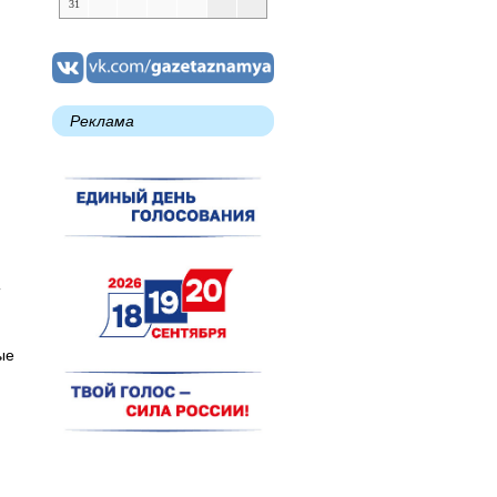
31
Реклама
й
ые