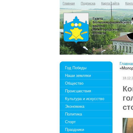
Главная
Подписка
Карта сайта
Конт
Газета
Большемурашкинского
района
Нижегородской
области
Главна
Год Победы
«Молод
Наши земляки
18.12.
Общество
Ко
Происшествия
го
Культура и искусство
ст
Экономика
Политика
Спорт
Праздники