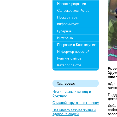
Новости редакции
Сельское хозяйство
Прокуратура
информирует
Губерния
Интервью
Поправки в Конституцию
Информер новостей
Рейтинг сайтов
Каталог сайтов
Росс
Хрус
стол
Интервью
«Для
очен
Итоги, планы и взгляд в
Подд
будущее
дека
С главой округа — о главном
Добав
собс
Нет ничего важнее жизни и
голо
здоровья людей