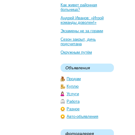
Как живет районная
больница?
Андрей Иванов: «Игрой
команды доволен!»
Экзамены не за горами
Сезон закрыт, дичь
подсчитана
Окружным путём
Объявления
Продам
Куплю
Услуги
Работа
Разное
Авто-объявления
фотогалерея