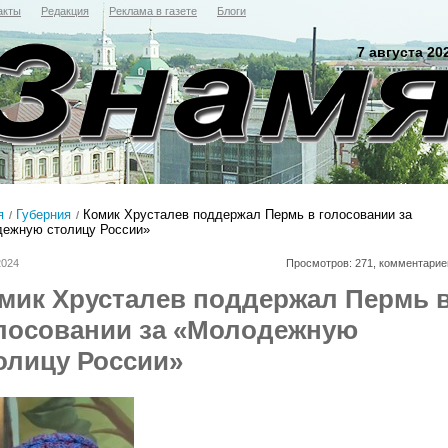
акты
Редакция
Реклама в газете
Блоги
7 августа 20
я
Губерния
Комик Хрусталев поддержал Пермь в голосовании за
ежную столицу России»
2024
Просмотров: 271, комментарие
мик Хрусталев поддержал Пермь 
лосовании за «Молодежную
олицу России»