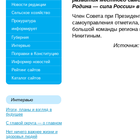
Новости редакции
Родина — сила России» 
Сельское хозяйство
Член Совета при Президен
Прокуратура
самоуправления отметила, 
большой команды региона 
информирует
Никитиным.
Губерния
Источник
Интервью
Поправки в Конституцию
Информер новостей
Рейтинг сайтов
Каталог сайтов
Интервью
Итоги, планы и взгляд в
будущее
С главой округа — о главном
Нет ничего важнее жизни и
здоровья людей