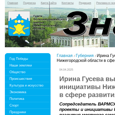
Главная
Подписка
Карта сайта
Контакты
Редакция
Реклама в газ
Газета
Большемурашкинского
района
Нижегородской
области
Главная
Губерния
Ирина Гу
Год Победы
Нижегородской области в сф
Наши земляки
04.04.2025
Общество
Ирина Гусева в
Происшествия
инициативы Ниж
Культура и искусство
Экономика
в сфере развит
Политика
Сопредседатель ВАРМСУ 
Спорт
проекты и инициативы 
Праздники
развития местного само