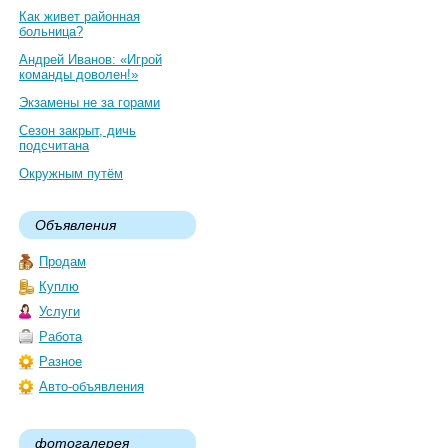
Как живет районная
больница?
Андрей Иванов: «Игрой
команды доволен!»
Экзамены не за горами
Сезон закрыт, дичь
подсчитана
Окружным путём
Объявления
Продам
Куплю
Услуги
Работа
Разное
Авто-объявления
фотогалерея