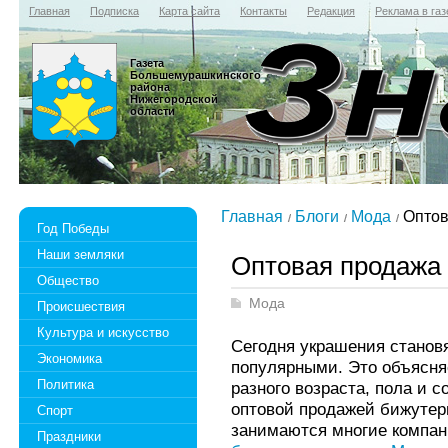
Главная
Подписка
Карта сайта
Контакты
Редакция
Реклама в газ
Газета
Большемурашкинского
района
Нижегородской
области
Главная
Блоги
Мода
Оптов
Год Победы
Наши земляки
Оптовая продажа
Общество
Мода
Происшествия
Культура и искусство
Сегодня украшения становя
Экономика
популярными. Это объясняе
Политика
разного возраста, пола и 
оптовой продажей бижутер
Спорт
занимаются многие компан
Праздники