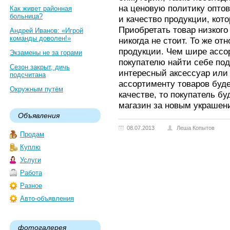
на ценовую политику оптов
Как живет районная
больница?
и качество продукции, кот
Приобретать товар низкого
Андрей Иванов: «Игрой
команды доволен!»
никогда не стоит. То же от
продукции. Чем шире ассо
Экзамены не за горами
покупателю найти себе по
Сезон закрыт, дичь
интересный аксессуар или
подсчитана
ассортименту товаров буд
Окружным путём
качестве, то покупатель б
магазин за новым украшен
Объявления
08.07.2013
Леша Копытов
Продам
Куплю
Услуги
Работа
Разное
Авто-объявления
фотогалерея