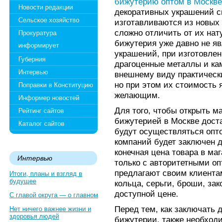
бижутерию оптом в Москве
Новости редакции
декоративных украшений св
Сельское хозяйство
изготавливаются из новых
сложно отличить от их нат
Прокуратура
бижутерия уже давно не я
информирует
украшений, при изготовле
Губерния
драгоценные металлы и ка
Интервью
внешнему виду практически
но при этом их стоимость 
Поправки в Конституцию
желающим.
Информер новостей
Для того, чтобы открыть м
Рейтинг сайтов
бижутерией в Москве доста
Каталог сайтов
будут осуществляться оптов
компаний будет заключен д
конечная цена товара в ма
Интервью
только с авторитетными о
предлагают своим клиента
Итоги, планы и взгляд в
будущее
кольца, серьги, броши, зак
доступной цене.
С главой округа — о главном
Перед тем, как заключать 
Нет ничего важнее жизни и
здоровья людей
бижутерии, также необход