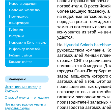
нашей страны и запросы с
Новости редакции
потребителя. В российско
Сельское хозяйство
более мощную подвеску, а 
на подобный автомобиль у
Прокуратура
порядка трехсот семидесят
информирует
заметно потеснить своих 
Губерния
конкурентов из этой же цен
Интервью
удастся.
Поправки в Конституцию
На
Hyundai Solaris hatchba
Информер новостей
руководством компании. К
автомобилей Хёндай планир
Рейтинг сайтов
странах СНГ по реализаци
Каталог сайтов
помощью этой модели. Для
городом Санкт-Петербург 
завод, мощность которого 
Интервью
автомобилей в год. Этот з
производительных функций
Итоги, планы и взгляд в
будущее
покраску готовых автомоб
гигантом расположились и
С главой округа — о главном
производителей запасных 
Нет ничего важнее жизни и
производства автомобилей
здоровья людей