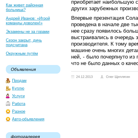
приобретает наибольшую с
Как живет районная
других зарубежных произв
больница?
Впервые презентация Сола
Андрей Иванов: «Игрой
команды доволен!»
проведена в начале две ты
нее сразу появилось больш
Экзамены не за горами
выстраивались в очередь 
Сезон закрыт, дичь
производителя. К тому вре
подсчитана
машине очень многих детал
Окружным путём
ней, - было почерпнуто из
что не было данных о каче
Объявления
24.12.2013
Олег Щеплягин
Продам
Куплю
Услуги
Работа
Разное
Авто-объявления
фотогалерея