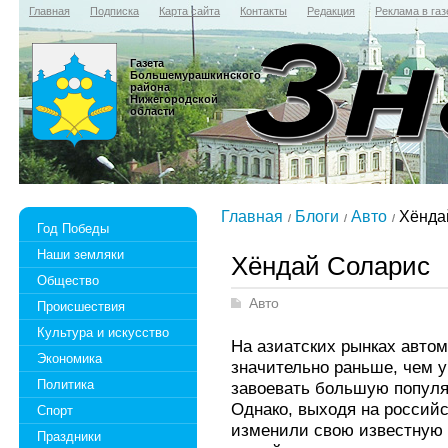
Главная
Подписка
Карта сайта
Контакты
Редакция
Реклама в газ
Газета
Большемурашкинского
района
Нижегородской
области
Главная
Блоги
Авто
Хёнда
Год Победы
Наши земляки
Хёндай Соларис
Общество
Авто
Происшествия
Культура и искусство
На азиатских рынках авто
Экономика
значительно раньше, чем у
Политика
завоевать большую популя
Однако, выходя на россий
Спорт
изменили свою известную 
Праздники