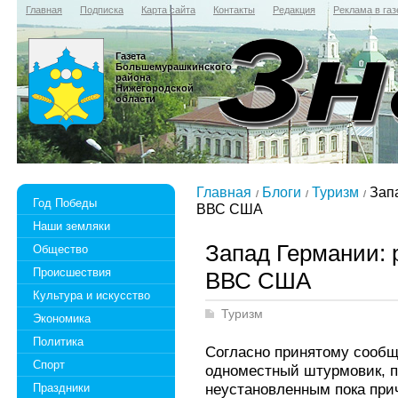
Главная
Подписка
Карта сайта
Контакты
Редакция
Реклама в газ
Газета
Большемурашкинского
района
Нижегородской
области
Главная
Блоги
Туризм
Запа
Год Победы
ВВС США
Наши земляки
Запад Германии: 
Общество
Происшествия
ВВС США
Культура и искусство
Туризм
Экономика
Политика
Согласно принятому сообще
Спорт
одноместный штурмовик, п
неустановленным пока при
Праздники