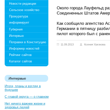
Новости редакции
Около города Лaуфeльд ра
Сельское хозяйство
Соединенных Штатов Амер
Прокуратура
информирует
Как сообщило агентство А
Германии в пятницу разби
Губерния
пилот которого был с ране
Интервью
Поправки в Конституцию
11.09.2013
Ксения Урезкова
Информер новостей
Рейтинг сайтов
Каталог сайтов
Интервью
Итоги, планы и взгляд в
будущее
С главой округа — о главном
Нет ничего важнее жизни и
здоровья людей