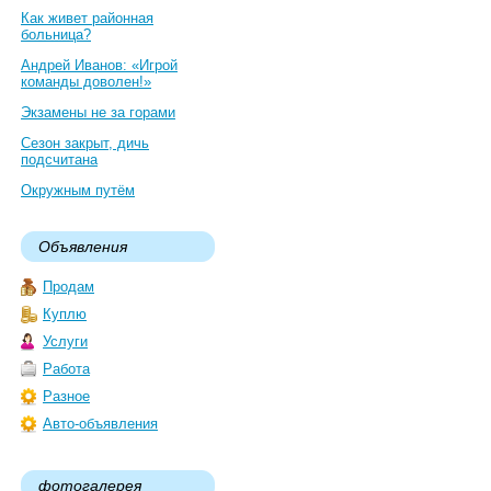
Как живет районная
больница?
Андрей Иванов: «Игрой
команды доволен!»
Экзамены не за горами
Сезон закрыт, дичь
подсчитана
Окружным путём
Объявления
Продам
Куплю
Услуги
Работа
Разное
Авто-объявления
фотогалерея