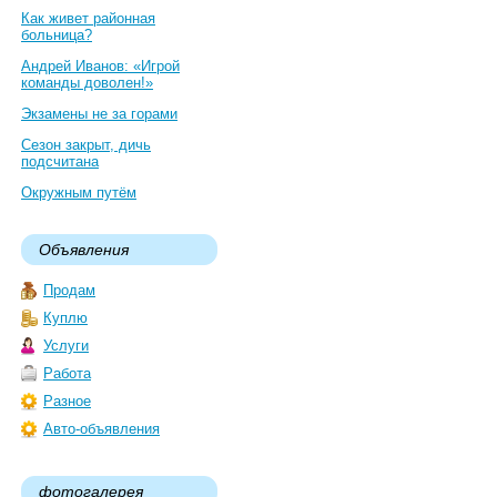
Как живет районная
больница?
Андрей Иванов: «Игрой
команды доволен!»
Экзамены не за горами
Сезон закрыт, дичь
подсчитана
Окружным путём
Объявления
Продам
Куплю
Услуги
Работа
Разное
Авто-объявления
фотогалерея