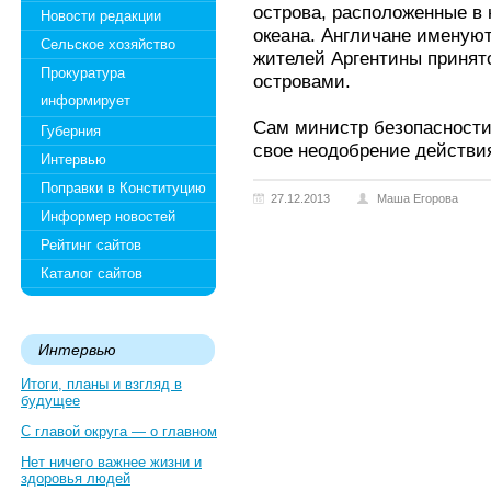
острова, расположенные в
Новости редакции
океана. Англичане именуют
Сельское хозяйство
жителей Аргентины принят
Прокуратура
островами.
информирует
Сам министр безопасности
Губерния
свое неодобрение действи
Интервью
Поправки в Конституцию
27.12.2013
Маша Егорова
Информер новостей
Рейтинг сайтов
Каталог сайтов
Интервью
Итоги, планы и взгляд в
будущее
С главой округа — о главном
Нет ничего важнее жизни и
здоровья людей