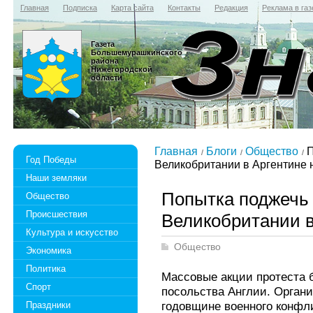
Главная
Подписка
Карта сайта
Контакты
Редакция
Реклама в газ
Газета
Большемурашкинского
района
Нижегородской
области
Главная
Блоги
Общество
П
Год Победы
Великобритании в Аргентине н
Наши земляки
Попытка поджечь
Общество
Происшествия
Великобритании в
Культура и искусство
Общество
Экономика
Политика
Массовые акции протеста 
Спорт
посольства Англии. Орган
годовщине военного конфл
Праздники