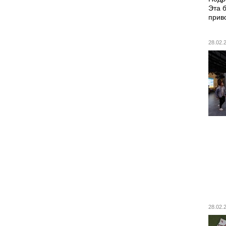
Эта 
прив
28.02
28.02