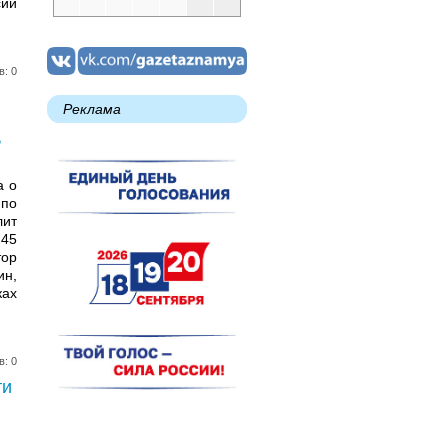
сии
в: 0
Реклама
ь
а о
 по
ит
 45
тор
н,
ках
в: 0
ти