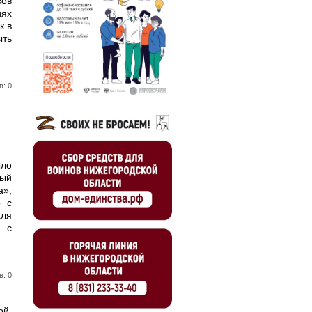
ков
иях
к в
ыть
в: 0
ло
ый
а»,
о с
ля
е с
в: 0
ой.