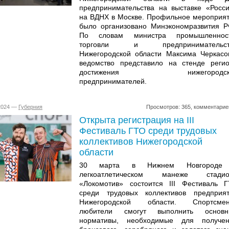
предпринимательства на выставке «Росс
на ВДНХ в Москве. Профильное мероприя
было организовано Минэкономразвития 
По словам министра промышленност
торговли и предпринимательст
Нижегородской области Максима Черкасо
ведомство представило на стенде реги
достижения нижегородск
предпринимателей.
.2024 —
Губерния
Просмотров: 365, комментарие
Открыта регистрация на III
Фестиваль ГТО среди трудовых
коллективов Нижегородской
области
30 марта в Нижнем Новгороде
легкоатлетическом манеже стадио
«Локомотив» состоится III Фестиваль 
среди трудовых коллективов предприя
Нижегородской области. Спортсмен
любители смогут выполнить основн
нормативы, необходимые для получен