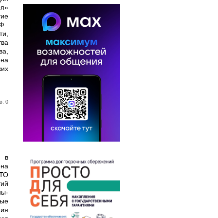
ия»
тие
РФ.
и,
ва
ва,
она
их
в: 0
 в
на
ГТО
тий
ы-
ые
ия