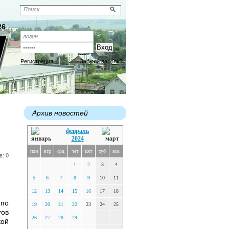
26
Регистрация
Забыли пароль?
Архив новостей
февраль
2024
пон
втр
срд
чет
пят
суб
вск
в: 0
1
2
3
4
5
6
7
8
9
10
11
12
13
14
15
16
17
18
 по
19
20
21
22
23
24
25
тов
26
27
28
29
кой