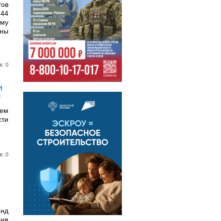
ов
 44
ому
жны
в: 0
и
"
ем
сти
в: 0
енд
ня