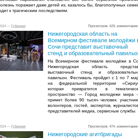
болезнь поражает даже детей из, казалось бы, благополучных семе
одит к трагическим последствиям.
.2024 —
Губерния
Просмотров: 429, комментарие
Нижегородская область на
Всемирном фестивале молодёжи 
Сочи представит выставочный
стенд и образовательный павильо
На Всемирном фестивале молодёжи в С
Нижегородская область представ
выставочный стенд и образовательн
павильон. Фестиваль пройдет с 1 по 7 ма
на федеральной территории «Сириус
которая превратится в тематическ
пространство — Город молодежи мира 
примет более 90 тысяч человек: участник
волонтеров, гостей, экспертов, журналисто
представителей медиа, сервисные службы.
.2024 —
Губерния
Просмотров: 474, комментарие
Нижегородские агитбригады