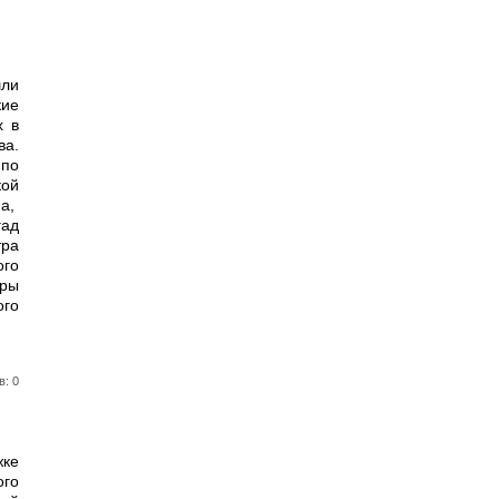
ли
ие
х в
а.
по
кой
а,
ад
ра
ого
уры
го
в: 0
жке
ого