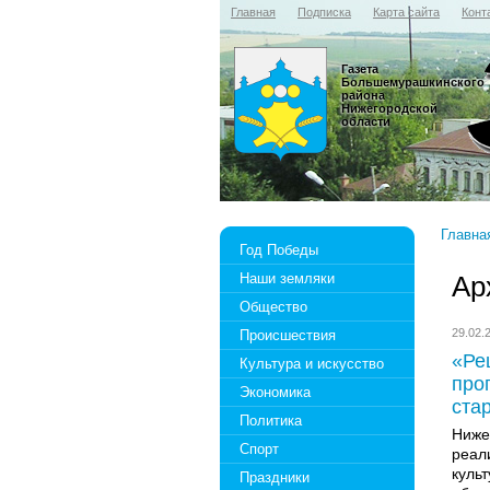
Главная
Подписка
Карта сайта
Конт
Газета
Большемурашкинского
района
Нижегородской
области
Главна
Год Победы
Наши земляки
Ар
Общество
29.02
Происшествия
«Ре
Культура и искусство
про
Экономика
ста
Политика
Ниже
Спорт
реал
куль
Праздники