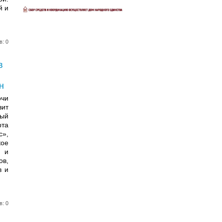
й и
в: 0
в
н
очи
ит
ый
рта
»,
ое
- и
ов,
в и
в: 0