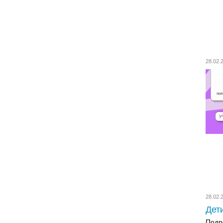
28.02
28.02
Дети
Подр