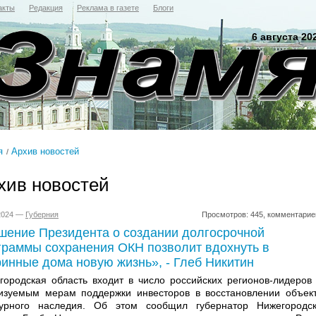
акты
Редакция
Реклама в газете
Блоги
6 августа 20
я
Архив новостей
хив новостей
.2024 —
Губерния
Просмотров: 445, комментарие
шение Президента о создании долгосрочной
граммы сохранения ОКН позволит вдохнуть в
ринные дома новую жизнь», - Глеб Никитин
городская область входит в число российских регионов-лидеров
изуемым мерам поддержки инвесторов в восстановлении объек
турного наследия. Об этом сообщил губернатор Нижегородс