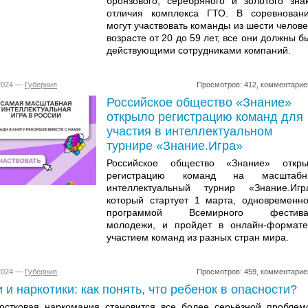
бронзового, серебряного и золотого зна
отличия комплекса ГТО. В соревнован
могут участвовать команды из шести челове
возрасте от 20 до 59 лет, все они должны б
действующими сотрудниками компаний.
.2024 —
Губерния
Просмотров: 412, комментарие
Российское общество «Знание»
открыло регистрацию команд для
участия в интеллектуальном
турнире «Знание.Игра»
Российское общество «Знание» откры
регистрацию команд на масштабн
интеллектуальный турнир «Знание.Игр
который стартует 1 марта, одновременн
программой Всемирного фестива
молодежи, и пройдет в онлайн-формат
участием команд из разных стран мира.
.2024 —
Губерния
Просмотров: 459, комментарие
 и наркотики: как понять, что ребенок в опасности?
остковая наркомания становится все более серьёзной проблем