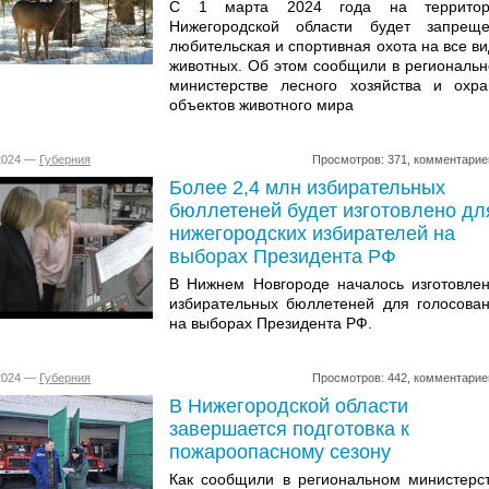
С 1 марта 2024 года на территор
Нижегородской области будет запрещ
любительская и спортивная охота на все в
животных. Об этом сообщили в региональ
министерстве лесного хозяйства и охр
объектов животного мира
.2024 —
Губерния
Просмотров: 371, комментарие
Более 2,4 млн избирательных
бюллетеней будет изготовлено дл
нижегородских избирателей на
выборах Президента РФ
В Нижнем Новгороде началось изготовле
избирательных бюллетеней для голосова
на выборах Президента РФ.
.2024 —
Губерния
Просмотров: 442, комментарие
В Нижегородской области
завершается подготовка к
пожароопасному сезону
Как сообщили в региональном министерс