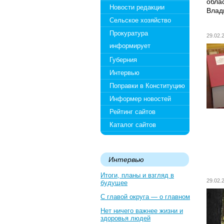
обла
Новости редакции
Влад
Сельское хозяйство
Прокуратура
29.02
информирует
Губерния
Интервью
Поправки в Конституцию
Информер новостей
Рейтинг сайтов
Каталог сайтов
Интервью
Итоги, планы и взгляд в
29.02
будущее
С главой округа — о главном
Нет ничего важнее жизни и
здоровья людей