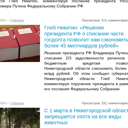
сти Глеб Никитин, комментируя послание президента Рос
имира Путина Федеральному Собранию РФ.
.2024 —
Губерния
Просмотров: 314, комментарие
Глеб Никитин: «Решение
президента РФ о списании части
госдолга позволит нам сэкономит
более 45 миллиардов рублей»
Решение президента РФ Владимира Путин
списании 2/3 задолженности регионов
бюджетным кредитам позвол
Нижегородской области сэкономить более
млрд рублей. Об этом сообщил губерна
Нижегородской области Глеб Никити
комментируя поручение президента в рам
его послания Федеральному Собранию.
.2024 —
Губерния
Просмотров: 332, комментарие
С 1 марта в Нижегородской облас
запрещается охота на все виды
животных