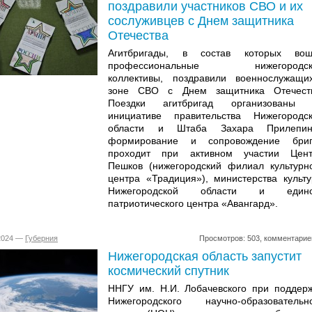
поздравили участников СВО и их
сослуживцев с Днем защитника
Отечества
Агитбригады, в состав которых вош
профессиональные нижегородск
коллективы, поздравили военнослужащи
зоне СВО с Днем защитника Отечеств
Поездки агитбригад организованы 
инициативе правительства Нижегородс
области и Штаба Захара Прилепин
формирование и сопровождение бриг
проходит при активном участии Цент
Пешков (нижегородский филиал культурн
центра «Традиция»), министерства культ
Нижегородской области и едино
патриотического центра «Авангард».
.2024 —
Губерния
Просмотров: 503, комментарие
Нижегородская область запустит
космический спутник
ННГУ им. Н.И. Лобачевского при поддер
Нижегородского научно-образовательн