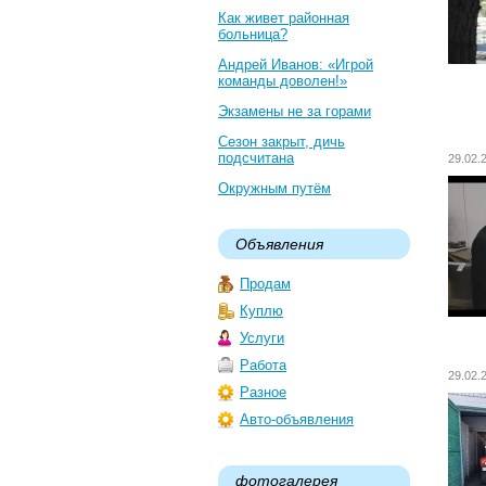
Как живет районная
больница?
Андрей Иванов: «Игрой
команды доволен!»
Экзамены не за горами
Сезон закрыт, дичь
подсчитана
29.02
Окружным путём
Объявления
Продам
Куплю
Услуги
Работа
29.02
Разное
Авто-объявления
фотогалерея