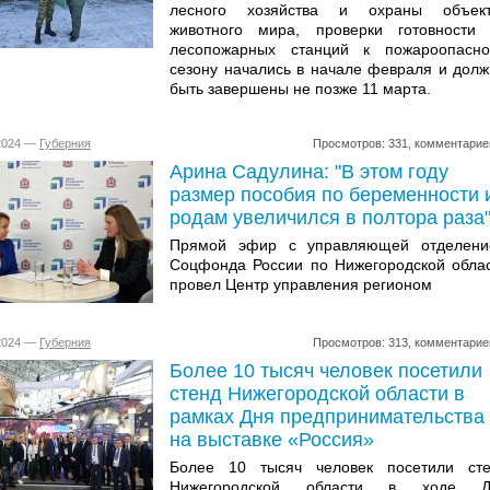
лесного хозяйства и охраны объект
животного мира, проверки готовности
лесопожарных станций к пожароопасн
сезону начались в начале февраля и дол
быть завершены не позже 11 марта.
.2024 —
Губерния
Просмотров: 331, комментарие
Арина Садулина: "В этом году
размер пособия по беременности 
родам увеличился в полтора раза
Прямой эфир с управляющей отделени
Соцфонда России по Нижегородской обла
провел Центр управления регионом
.2024 —
Губерния
Просмотров: 313, комментарие
Более 10 тысяч человек посетили
стенд Нижегородской области в
рамках Дня предпринимательства
на выставке «Россия»
Более 10 тысяч человек посетили ст
Нижегородской области в ходе Д