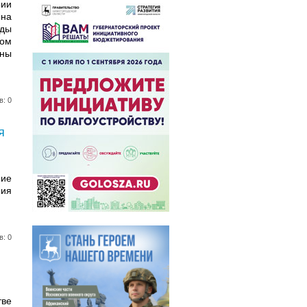
ии
ена
иды
ном
аны
в: 0
я
ние
ния
в: 0
тве