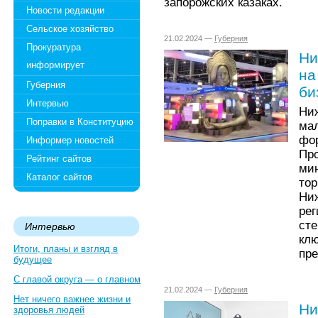
запорожских казаках.
Новости редакции
Сельское хозяйство
21.02.2024 —
Губерния
Прокуратура
Ни
информирует
на
Губерния
би
Интервью
Ни
Поправки в Конституцию
мал
фо
Информер новостей
Пр
Рейтинг сайтов
ми
Каталог сайтов
то
Ни
рег
ст
Интервью
кл
Итоги, планы и взгляд в
пр
будущее
С главой округа — о главном
21.02.2024 —
Губерния
Нет ничего важнее жизни и
Ни
здоровья людей