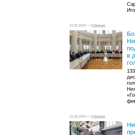
Са
Иго
21.02.2024 —
Губерния
Бо
Ни
по
в 
го
13
ди
гол
Ни
«Г
фев
21.02.2024 —
Губерния
Ни
пр