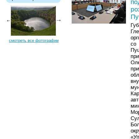
по
ро
Пу
Гу
Гл
орг
смотреть все фотографии
со
Пу
пр
Ол
пр
об
вн
му
Ка
авт
ми
Мо
С
Бо
ок
«У