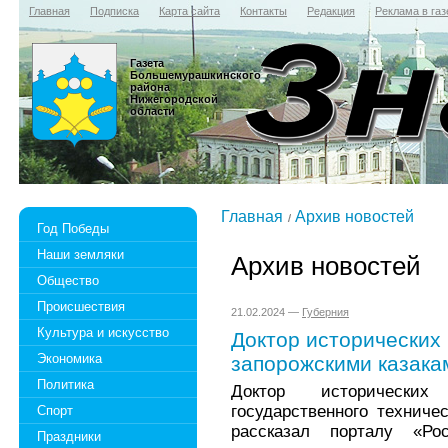
Главная
Подписка
Карта сайта
Контакты
Редакция
Реклама в газ
Газета
Большемурашкинского
района
Нижегородской
области
Главная
Архив новостей
Год Победы
Наши земляки
Архив новостей
Общество
Происшествия
21.02.2024 —
Губерния
Культура и искусство
Доктор исторических 
Экономика
запорожскими казака
Политика
Доктор исторических
государственного техниче
Спорт
рассказал порталу «Ро
Праздники