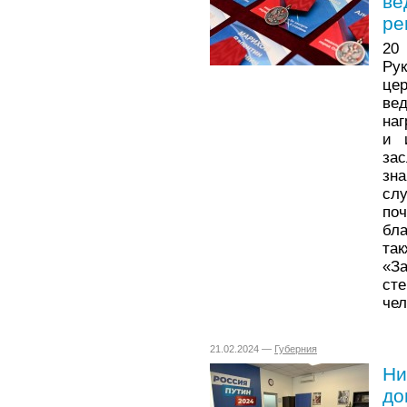
ве
ре
2
Ру
цер
ве
наг
и 
зас
зн
сл
по
бла
та
«За
ст
чел
21.02.2024 —
Губерния
Ни
до