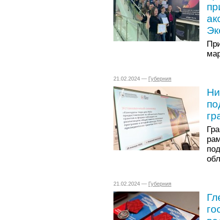
пр
ак
Эк
Пр
мар
21.02.2024 —
Губерния
Ни
по
гр
Гр
ра
по
об
21.02.2024 —
Губерния
Гл
го