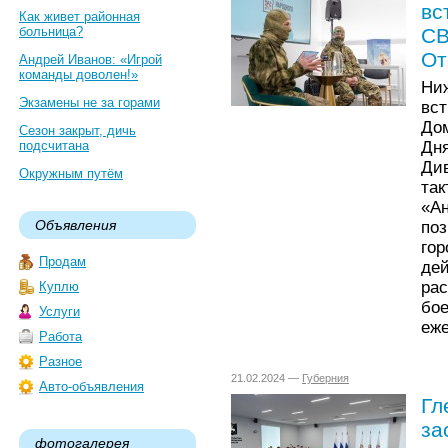
вс
Как живет районная
больница?
СВ
От
Андрей Иванов: «Игрой
команды доволен!»
Ни
Экзамены не за горами
вс
До
Сезон закрыт, дичь
Дн
подсчитана
Ди
Окружным путём
та
«А
Объявления
по
го
Продам
де
ра
Куплю
бо
Услуги
еж
Работа
Разное
21.02.2024 —
Губерния
Авто-объявления
Гл
за
фотогалерея