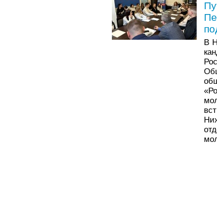
Пу
Пе
по
В 
ка
Ро
Об
об
«Р
мо
вс
Ни
от
мо