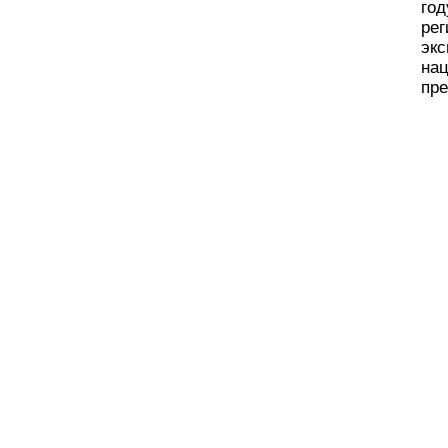
го
ре
эк
на
пре