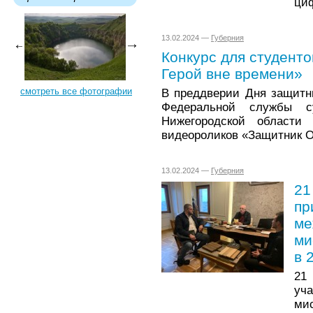
ци
13.02.2024 —
Губерния
Конкурс для студенто
Герой вне времени»
смотреть все фотографии
В преддверии Дня защитн
Федеральной службы с
Нижегородской области 
видеороликов «Защитник О
13.02.2024 —
Губерния
21
пр
ме
ми
в 
21
уч
мис