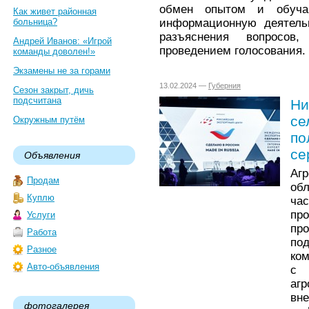
обмен опытом и обуча
Как живет районная
информационную деятель
больница?
разъяснения вопросов
Андрей Иванов: «Игрой
проведением голосования.
команды доволен!»
Экзамены не за горами
13.02.2024 —
Губерния
Сезон закрыт, дичь
подсчитана
Ни
се
Окружным путём
по
се
Объявления
Аг
Продам
об
Куплю
ча
про
Услуги
пр
Работа
по
Разное
ком
Авто-объявления
с 
аг
вн
фотогалерея