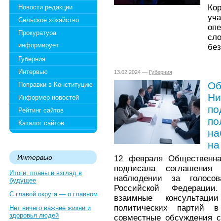
Ко
Новости редакции
уч
Сельское хозяйство
опе
Прокуратура
сл
информирует
без
Губерния
Интервью
13.02.2024 —
Губерния
Об
Поправки в Конституцию
Ни
Информер новостей
по
Рейтинг сайтов
по
Каталог сайтов
на
на
Интервью
12 февраля Общественна
подписала соглашения
Итоги, планы и взгляд в
наблюдении за голосо
будущее
Российской Федерации
С главой округа — о главном
взаимные консультаци
политических партий в
Нет ничего важнее жизни и
здоровья людей
совместные обсуждения с