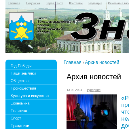
Главная
Подписка
Карта сайта
Контакты
Редакция
Реклама в газ
Газета
Большемурашкинского
района
Нижегородской
области
Главная
Архив новостей
Год Победы
Наши земляки
Архив новостей
Общество
Происшествия
13.02.2024 —
Губерния
Культура и искусство
«Р
Экономика
пр
чт
Политика
не
Спорт
до
Праздники