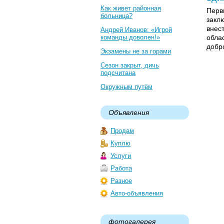
Как живет районная
Перв
больница?
закл
внес
Андрей Иванов: «Игрой
команды доволен!»
обла
добр
Экзамены не за горами
Сезон закрыт, дичь
подсчитана
Окружным путём
Объявления
Продам
Куплю
Услуги
Работа
Разное
Авто-объявления
фотогалерея