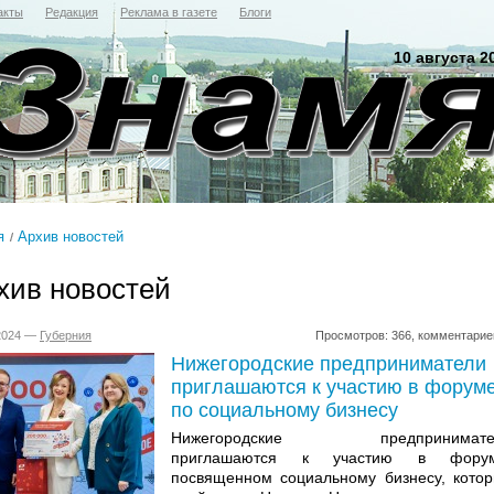
акты
Редакция
Реклама в газете
Блоги
10 августа 2
я
Архив новостей
хив новостей
.2024 —
Губерния
Просмотров: 366, комментарие
Нижегородские предприниматели
приглашаются к участию в форум
по социальному бизнесу
Нижегородские предпринимате
приглашаются к участию в форум
посвященном социальному бизнесу, кото