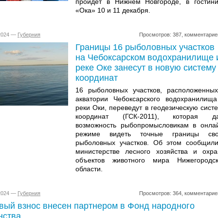
пройдет в Нижнем Новгороде, в гостин
«Ока» 10 и 11 декабря.
.2024 —
Губерния
Просмотров: 387, комментарие
Границы 16 рыболовных участков
на Чебоксарском водохранилище 
реке Оке занесут в новую систему
координат
16 рыболовных участков, расположенны
акватории Чебоксарского водохранилищ
реки Оки, переведут в геодезическую сист
координат (ГСК-2011), которая да
возможность рыбопромысловикам в онла
режиме видеть точные границы сво
рыболовных участков. Об этом сообщил
министерстве лесного хозяйства и охр
объектов животного мира Нижегородс
области.
.2024 —
Губерния
Просмотров: 364, комментарие
вый взнос внесен партнером в Фонд народного
нства