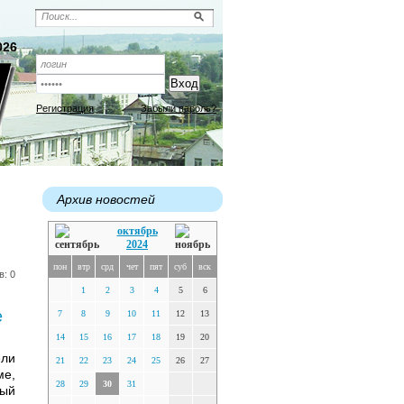
026
Регистрация
Забыли пароль?
Архив новостей
октябрь
2024
пон
втр
срд
чет
пят
суб
вск
в: 0
1
2
3
4
5
6
е
7
8
9
10
11
12
13
14
15
16
17
18
19
20
ли
21
22
23
24
25
26
27
е,
28
29
30
31
рый