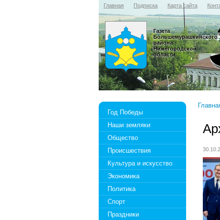
Главная
Подписка
Карта сайта
Конт
Газета
Большемурашкинского
района
Нижегородской
области
Главна
Год Победы
Наши земляки
Ар
Общество
30.10
Происшествия
Культура и искусство
Экономика
Политика
Спорт
Праздники