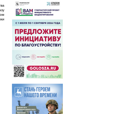
тва
азу
вом
жки