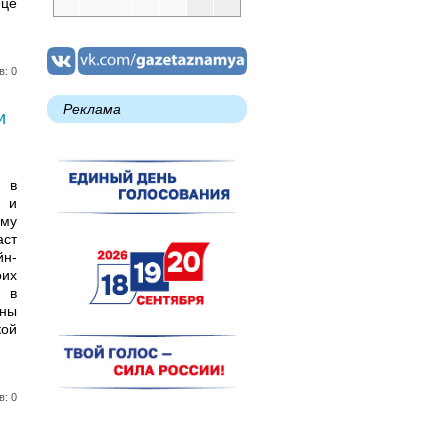
ице
в: 0
Реклама
и
х в
а и
ему
ст
йн-
их
и в
аны
кой
в: 0