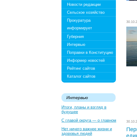
Новости редакции
Сельское хозяйство
Прокуратура
30.10
информирует
Губерния
Интервью
Поправки в Конституцию
Информер новостей
Рейтинг сайтов
Каталог сайтов
Интервью
Итоги, планы и взгляд в
будущее
С главой округа — о главном
30.10
Пер
Нет ничего важнее жизни и
здоровья людей
еди