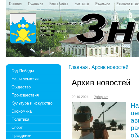
Главная
Подписка
Карта сайта
Контакты
Редакция
Реклама в газ
Газета
Большемурашкинского
района
Нижегородской
области
Главная
Архив новостей
Год Победы
Наши земляки
Архив новостей
Общество
Происшествия
29.10.2024 —
Губерния
Культура и искусство
На
Экономика
це
ав
Политика
ра
Спорт
об
Праздники