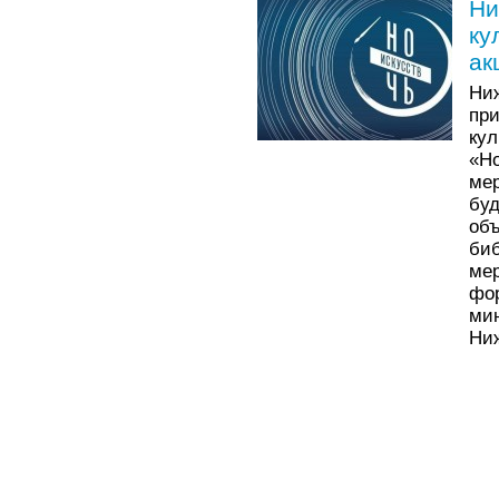
Ни
ку
ак
Ни
пр
ку
«Н
ме
бу
об
би
ме
фо
м
Ниж