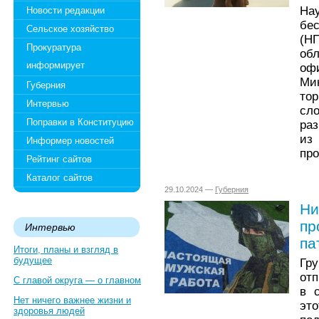
На
Новости редакции
бе
Сельское хозяйство
(Н
Прокуратура
об
информирует
оф
Ми
Губерния
то
Интервью
сл
Поправки в Конституцию
раз
из
Информер новостей
пр
Рейтинг сайтов
Каталог сайтов
29.10.2024 —
Губерния
Ни
пр
Интервью
па
Итоги, планы и взгляд в
будущее
Гр
отп
С главой округа — о главном
в 
Нет ничего важнее жизни и
эт
здоровья людей