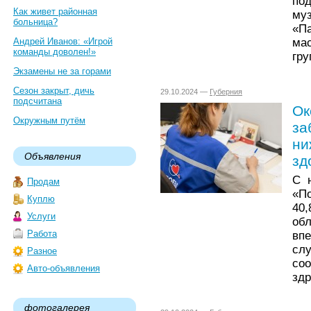
по
Как живет районная
му
больница?
«П
мас
Андрей Иванов: «Игрой
команды доволен!»
гр
Экзамены не за горами
Сезон закрыт, дичь
29.10.2024 —
Губерния
подсчитана
Ок
Окружным путём
за
ни
Объявления
зд
С 
Продам
«По
Куплю
40
Услуги
об
Работа
вп
сл
Разное
со
Авто-объявления
здр
фотогалерея