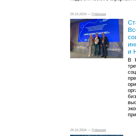
29.10.2024 —
Губерния
Ст
Вс
со
ин
и 
В 
тре
со
пр
ор
ор
би
в
эк
при
29.10.2024 —
Губерния