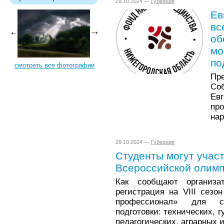
29.10.2024 —
Губерния
Ев
вс
об
мо
по
смотреть все фотографии
Пр
Со
Ев
пр
нар
29.10.2024 —
Губерния
Студенты могут участ
Всероссийской олим
Как сообщают организа
регистрация на VIII сез
профессионал» для с
подготовки: технических, 
педагогических, аграрных 