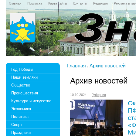
Главная
Подписка
Карта сайта
Контакты
Редакция
Реклама в газ
Газета
Большемурашкинского
района
Нижегородской
области
Главная
Архив новостей
Год Победы
Наши земляки
Архив новостей
Общество
Происшествия
10.10.2024 —
Губерния
Культура и искусство
Ок
Экономика
ПФ
ст
Политика
«Ф
Спорт
Ми
Праздники