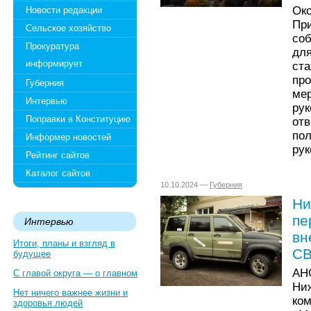
Ок
Новости редакции
Пр
Сельское хозяйство
со
Прокуратура
дл
информирует
ст
про
Губерния
ме
Интервью
ру
Поправки в Конституцию
от
по
Информер новостей
рук
Рейтинг сайтов
Каталог сайтов
10.10.2024 —
Губерния
Ни
пе
Интервью
вн
Итоги, планы и взгляд в
С
будущее
АН
С главой округа — о главном
Ни
Нет ничего важнее жизни и
ко
здоровья людей