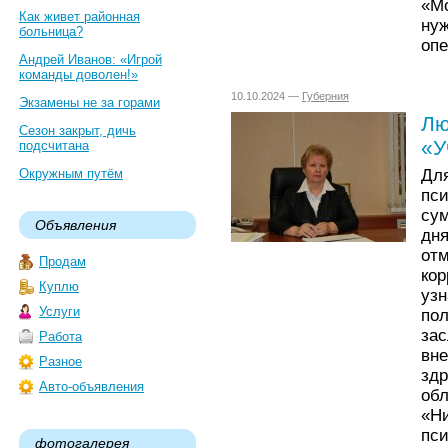
«M
Как живет районная
нуж
больница?
опе
Андрей Иванов: «Игрой
команды доволен!»
10.10.2024 —
Губерния
Экзамены не за горами
Лю
Сезон закрыт, дичь
«У
подсчитана
Дл
Окружным путём
пс
су
Объявления
дн
от
Продам
ко
Куплю
уз
Услуги
по
за
Работа
вн
Разное
зд
Авто-объявления
об
«Н
пс
фотогалерея