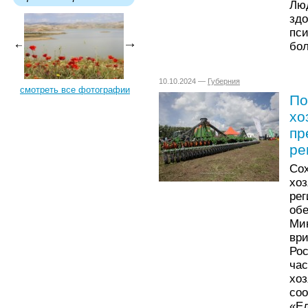
Лю
зд
пс
бо
10.10.2024 —
Губерния
смотреть все фотографии
По
хо
пр
ре
Со
хо
ре
об
Ми
вр
Ро
ча
хо
со
«Ед