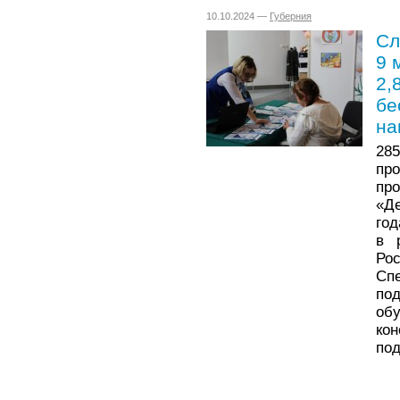
10.10.2024 —
Губерния
Сл
9 
2,
бе
на
28
пр
пр
«Д
год
в 
Ро
Сп
по
о
ко
под