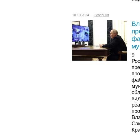
10.10.2024 —
Губерния
Вл
пр
фа
му
9 
Ро
пр
пр
ф
му
об
ви
ре
пр
Вл
Са
Кра