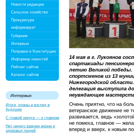
Новости редакции
Сельское хозяйство
Прокуратура
информирует
Губерния
Интервью
Поправки в Конституцию
14 мая в г. Лукоянов со
Информер новостей
спартакиады пенсионеро
Рейтинг сайтов
летию Великой победы. 
Каталог сайтов
спортсменов из 13 муни
Нижегородской области
делегация выступила д
неувядающее мастерств
Интервью
Очень приятно, что на бо
Итоги, планы и взгляд в
будущее
ветеранское движение не то
развивается, ведь «золото
С главой округа — о главном
не помеха, главное — жела
Нет ничего важнее жизни и
вперед и вверх, к новым п
здоровья людей