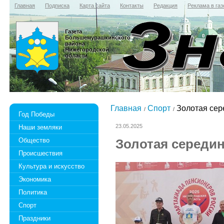
Главная
Подписка
Карта сайта
Контакты
Редакция
Реклама в газ
Газета
Большемурашкинского
района
Нижегородской
области
Главная
Спорт
Золотая сер
Год Победы
23.05.2025
Наши земляки
Общество
Золотая середин
Происшествия
Культура и искусство
Экономика
Политика
Спорт
Праздники