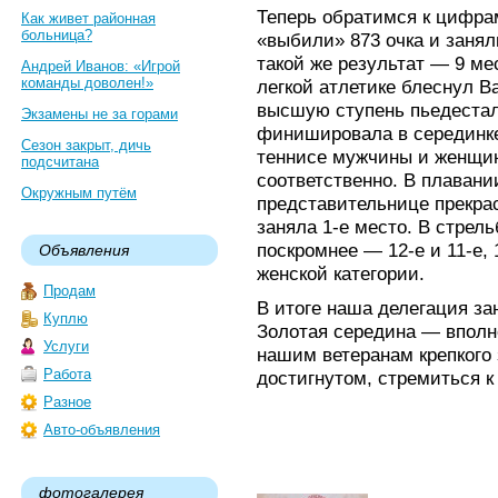
Теперь обратимся к цифра
Как живет районная
больница?
«выбили» 873 очка и занял
такой же результат — 9 ме
Андрей Иванов: «Игрой
команды доволен!»
легкой атлетике блеснул В
высшую ступень пьедестал
Экзамены не за горами
финишировала в серединке
Сезон закрыт, дичь
теннисе мужчины и женщин
подсчитана
соответственно. В плавани
Окружным путём
представительнице прекра
заняла 1-е место. В стрел
поскромнее — 12-е и 11-е, 
Объявления
женской категории.
Продам
В итоге наша делегация за
Куплю
Золотая середина — вполн
Услуги
нашим ветеранам крепкого 
Работа
достигнутом, стремиться к
Разное
Авто-объявления
фотогалерея