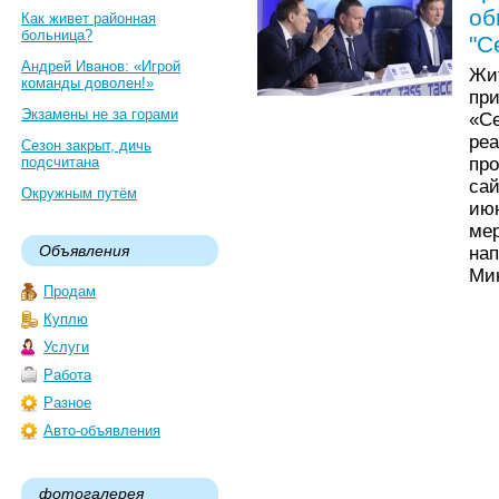
об
Как живет районная
больница?
"С
Андрей Иванов: «Игрой
Жи
команды доволен!»
пр
Экзамены не за горами
«С
ре
Сезон закрыт, дичь
пр
подсчитана
са
Окружным путём
ию
мер
Объявления
на
Ми
Продам
Куплю
Услуги
Работа
Разное
Авто-объявления
фотогалерея