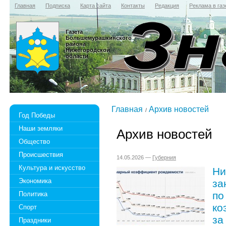
Главная
Подписка
Карта сайта
Контакты
Редакция
Реклама в газ
Газета
Большемурашкинского
района
Нижегородской
области
Главная
Архив новостей
Год Победы
Наши земляки
Архив новостей
Общество
Происшествия
14.05.2026 —
Губерния
Культура и искусство
Ни
Экономика
за
по
Политика
ко
Спорт
за
Праздники