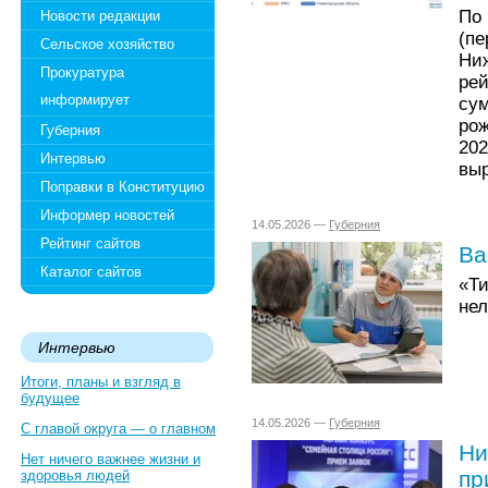
По
Новости редакции
(п
Сельское хозяйство
Ни
Прокуратура
рей
информирует
су
рож
Губерния
20
Интервью
выр
Поправки в Конституцию
Информер новостей
14.05.2026 —
Губерния
Рейтинг сайтов
Ва
Каталог сайтов
«Ти
нел
Интервью
Итоги, планы и взгляд в
будущее
14.05.2026 —
Губерния
С главой округа — о главном
Ни
Нет ничего важнее жизни и
пр
здоровья людей