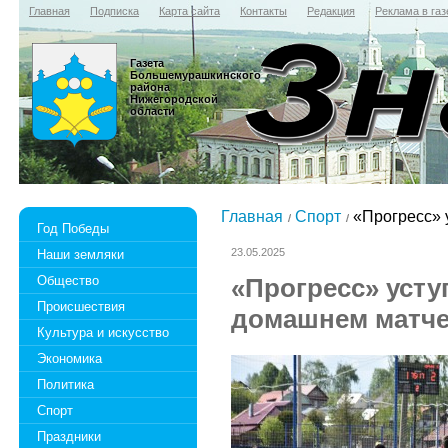
Главная
Подписка
Карта сайта
Контакты
Редакция
Реклама в газ
Газета
Большемурашкинского
района
Нижегородской
области
Главная
Спорт
«Прогресс» 
Год Победы
23.05.2025
Наши земляки
Общество
«Прогресс» усту
Происшествия
домашнем матч
Культура и искусство
Экономика
Политика
Спорт
Праздники