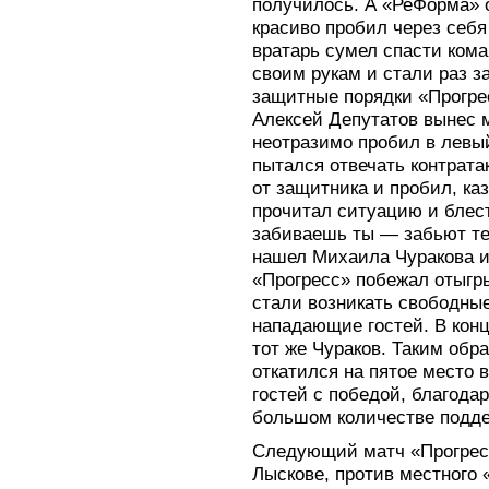
получилось. А «РеФорма» 
красиво пробил через себя
вратарь сумел спасти кома
своим рукам и стали раз з
защитные порядки «Прогрес
Алексей Депутатов вынес 
неотразимо пробил в левый
пытался отвечать контрат
от защитника и пробил, ка
прочитал ситуацию и блес
забиваешь ты — забьют те
нашел Михаила Чуракова и 
«Прогресс» побежал отыгры
стали возникать свободные
нападающие гостей. В конц
тот же Чураков. Таким обр
откатился на пятое место 
гостей с победой, благод
большом количестве подде
Следующий матч «Прогресс
Лыскове, против местного 