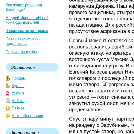
Как живет районная
камерунца Дюрана. Наш аф
больница?
правого защитника, отыгра
Андрей Иванов: «Игрой
что дебютант только влива
команды доволен!»
на адаптацию. Для российс
присутствие африканца в с
Экзамены не за горами
Сезон закрыт, дичь
Первый момент остался за
подсчитана
воспользовались ошибкой 
Окружным путём
опасную атаку, но вратарь 
восточного куста Максим З
и ликвидировал угрозу. В 
Объявления
Евгений Каюсов вывел Ник
голкипером и последний пр
Продам
мимо створа. «Прогресс» 
Куплю
вешал, но защитники госте
Услуги
углового — гости сначала 
Работа
закрутил сухой лист, мяч,
Разное
пределы поля.
Авто-объявления
Спустя пару минут партне
на рандеву с Зарубиным, т
мяч в пустой створ, но на
фотогалерея