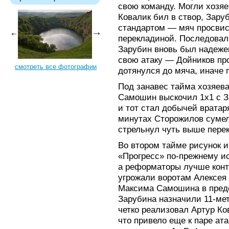
свою команду. Могли хозя
Ковалик бил в створ, Зару
стандартом — мяч просвис
перекладиной. Последовал
Зарубин вновь был надеже
свою атаку — Дойников про
смотреть все фотографии
дотянулся до мяча, иначе 
Под занавес тайма хозяев
Самошин выскочил 1х1 с З
и тот стал добычей вратар
минутах Сторожилов сумел
стрельнул чуть выше пере
Во втором тайме рисунок и
«Прогресс» по-прежнему ис
а реформаторы лучше конт
угрожали воротам Алексея 
Максима Самошина в пред
Зарубина назначили 11-ме
четко реализовал Артур Ко
что привело еще к паре ата