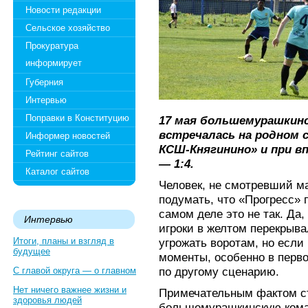
Новости редакции
Сельское хозяйство
Прокуратура
информирует
Губерния
Интервью
Поправки в Конституцию
17 мая большемурашкин
встречалась на родном 
Информер новостей
КСШ-Княгинино» и при в
Рейтинг сайтов
— 1:4.
Каталог сайтов
Человек, не смотревший м
подумать, что «Прогресс» п
самом деле это не так. Да
Интервью
игроки в желтом перекрыва
Итоги, планы и взгляд в
угрожать воротам, но если
будущее
моменты, особенно в перв
по другому сценарию.
С главой округа — о главном
Нет ничего важнее жизни и
Примечательным фактом с
здоровья людей
большемурашкинскую кома