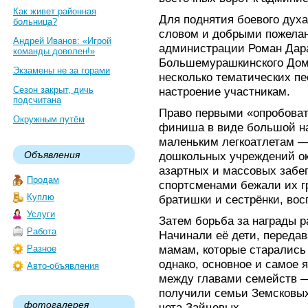
Как живет районная
Для поднятия боевого духа
больница?
словом и добрыми пожела
Андрей Иванов: «Игрой
администрации Роман Дара
команды доволен!»
Большемурашкинского Дома
Экзамены не за горами
несколько тематических п
Сезон закрыт, дичь
настроение участникам.
подсчитана
Право первыми «опробоват
Окружным путём
финиша в виде большой н
маленьким легкоатлетам —
Объявления
дошкольных учреждений ок
азартных и массовых забе
Продам
спортсменами бежали их г
Куплю
братишки и сестрёнки, вос
Услуги
Затем борьба за награды р
Работа
Начинали её дети, переда
мамам, которые старались 
Разное
однако, основное и самое 
Авто-объявления
между главами семейств 
получили семьи Земсковых
фотогалерея
чета Зайцевых.