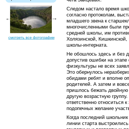
Следом настало время школ
согласно протоколам, выст
младшего звена к старше
многочисленными были пр
средней школы, им противо
смотреть все фотографии
Холязинской, Кишкинской,
школы-интерната.
Не обошлось здесь и без 
допустив ошибки на этапе
физкультуры не всех заявл
Это обернулось неразбери
обидами ребят и вполне 
родителей. А затем и вовс
пришлось бежать двойную
другую возрастную группу.
ответственно относиться к 
подопечных желание участ
Когда последний школьник
линии старта выстроились