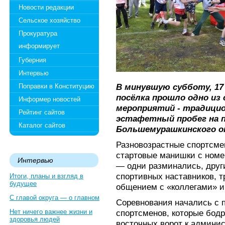
Новости редакции
Сельское хозяйство
Прокуратура
информирует
Губерния
Интервью
В минувшую субботу, 17
Поправки в Конституцию
посёлка прошло одно из
Информер новостей
мероприятий - традици
Рейтинг сайтов
эстафетный пробег на 
Каталог сайтов
Большемурашкинского ок
Разновозрастные спортсме
стартовые манишки с номер
Интервью
— одни разминались, друг
спортивных наставников, т
Итоги, планы и взгляд в
будущее
общением с «коллегами» и
С главой округа — о главном
Соревнования начались с 
Нет ничего важнее жизни и
спортсменов, которые бод
здоровья людей
восточных ворот к админи