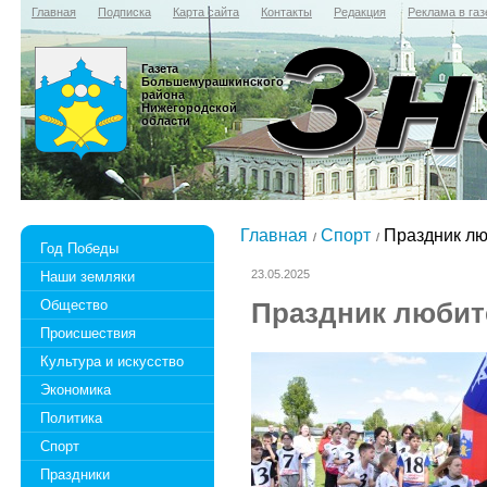
Главная
Подписка
Карта сайта
Контакты
Редакция
Реклама в газ
Газета
Большемурашкинского
района
Нижегородской
области
Главная
Спорт
Праздник лю
Год Победы
23.05.2025
Наши земляки
Общество
Праздник любит
Происшествия
Культура и искусство
Экономика
Политика
Спорт
Праздники