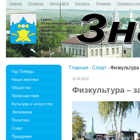
Главная
Подписка
Карта сайта
Контакты
Редакция
Реклама в газ
Газета
Большемурашкинского
района
Нижегородской
области
Главная
Спорт
Физкультура 
Год Победы
11.09.2012
Наши земляки
Общество
Физкультура – з
Происшествия
Культура и искусство
Экономика
Политика
Спорт
Праздники