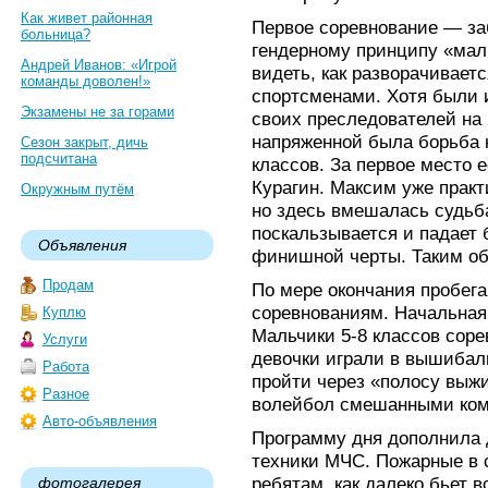
Как живет районная
Первое соревнование — заб
больница?
гендерному принципу «мал
Андрей Иванов: «Игрой
видеть, как разворачивае
команды доволен!»
спортсменами. Хотя были 
Экзамены не за горами
своих преследователей на 
напряженной была борьба 
Сезон закрыт, дичь
подсчитана
классов. За первое место 
Курагин. Максим уже практ
Окружным путём
но здесь вмешалась судьб
поскальзывается и падает 
Объявления
финишной черты. Таким об
Продам
По мере окончания пробега
соревнованиям. Начальная
Куплю
Мальчики 5-8 классов сор
Услуги
девочки играли в вышибал
Работа
пройти через «полосу выжи
Разное
волейбол смешанными ком
Авто-объявления
Программу дня дополнила 
техники МЧС. Пожарные в 
ребятам, как далеко бьет в
фотогалерея