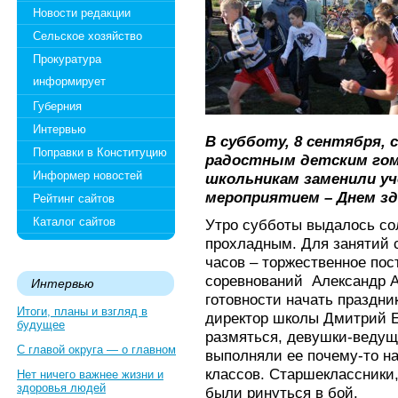
Новости редакции
Сельское хозяйство
Прокуратура
информирует
Губерния
Интервью
В субботу, 8 сентября, 
Поправки в Конституцию
радостным детским гомо
Информер новостей
школьникам заменили уч
мероприятием – Днем зд
Рейтинг сайтов
Каталог сайтов
Утро субботы выдалось со
прохладным. Для занятий с
часов – торжественное пос
соревнований Александр А
Интервью
готовности начать праздни
Итоги, планы и взгляд в
директор школы Дмитрий Е
будущее
размяться, девушки-ведущи
С главой округа — о главном
выполняли ее почему-то на
классов. Старшеклассники,
Нет ничего важнее жизни и
здоровья людей
были ринуться в бой.