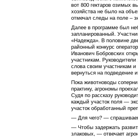
вот 800 гектаров озимых в
хозяйства не было на объе
отмечал следы на поле – з
Далее в программе был не
запланированный. Участни
«Надежда». В половине две
районный конкурс операто
Иванович Бобровских откры
участникам. Руководители
слова своим участникам и
вернуться на подведение и
Пока животноводы соперни
практику, агрономы проеха
Судя по рассказу руководи
каждый участок поля — эк
участок обработанный пре
— Для чего? — спрашивае
— Чтобы задержать развит
злаковых, — отвечает агро