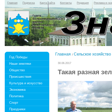
Главная
Подписка
Карта сайта
Контакты
Редакция
Реклама в газ
Газета
Большемурашкинского
района
Нижегородской
области
Главная
Сельское хозяйство
Год Победы
30.06.2017
Наши земляки
Общество
Такая разная зе
Происшествия
Культура и искусство
Экономика
Политика
Спорт
Праздники