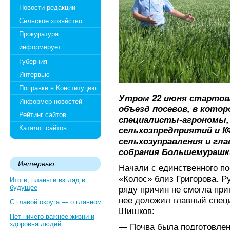
Новости редакции
Сельское хозяйство
Прокуратура
информирует
Губерния
Интервью
Поправки в Конституцию
Утром 22 июня стартов
Информер новостей
объезд посевов, в кото
Рейтинг сайтов
специалисты-агрономы,
Каталог сайтов
сельхозпредприятий и К
сельхозуправления и гла
собрания Большемурашки
Интервью
Начали с единственного по
«Колос» близ Григорова. Р
Итоги, планы и взгляд в
будущее
ряду причин не смогла при
нее доложил главный спец
С главой округа — о главном
Шишков:
Нет ничего важнее жизни и
здоровья людей
— Почва была подготовлен