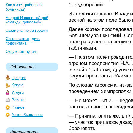
без удобрений.
Как живет районная
больница?
Из положительного Владим
Андрей Иванов: «Игрой
весной на этом поле было 
команды доволен!»
Далее кортеж проследовал
Экзамены не за горами
Большемурашкинский. Сле
Сезон закрыт, дичь
поле разделено на четкие 
подсчитана
табличками.
Окружным путём
— На этом поле проводитс
агроном предприятия Н.А.
Объявления
всякой обработки, другие
регуляторов роста. Учимс
Продам
По словам агронома, из-за
Куплю
проведением химпрополки 
Услуги
— Не может быть! — недо
Работа
настолько чисто выглядели
Разное
Авто-объявления
— Причина, опять же, в пл
— участок пришлось дважд
бороновать.
фотогалерея