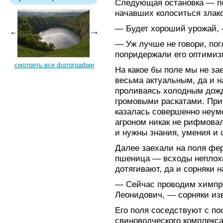
Следующая остановка — п
начавших колоситься злако
— Будет хороший урожай, —
— Уж лучше не говори, погл
попридержали его оптимиз
смотреть все фотографии
На какое бы поле мы не за
весьма актуальным, да и н
проливаясь холодным дож
громовыми раскатами. Прис
казалась совершенно неум
агроном никак не рифмовалс
и нужны знания, умения и 
Далее заехали на поля фер
пшеница — всходы неплохи
дотягивают, да и сорняки н
— Сейчас проводим химпро
Леонидович, — сорняки из
Его поля соседствуют с п
свиноводческого комплекса