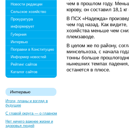
чем в прошлом году. Мень
Новости редакции
корову, он составил 18,1 к
Сельское хозяйство
В ПСХ «Надежда» произведе
Прокуратура
чем год назад. Как видите,
информирует
хозяйства меньше чем сни
Губерния
племзаводе.
Интервью
В целом же по району, сог
Поправки в Конституцию
минсельхоза, с начала год
Информер новостей
тонны больше прошлогоднег
нынешних темпах падения, 
Рейтинг сайтов
останется в плюсе.
Каталог сайтов
Интервью
Итоги, планы и взгляд в
будущее
С главой округа — о главном
Нет ничего важнее жизни и
здоровья людей