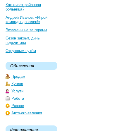
Как живет районная
больница?
Андрей Иванов: «Игрой
команды доволен!»
Экзамены не за горами
Сезон закрыт, дичь
подсчитана
Окружным путём
Объявления
Продам
Куплю
Услуги
Работа
Разное
Авто-объявления
фотогалерея