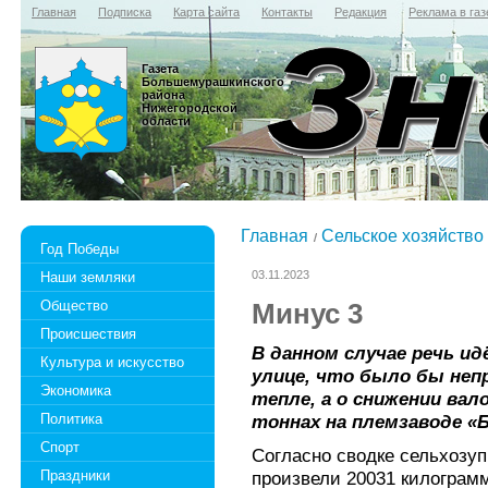
Главная
Подписка
Карта сайта
Контакты
Редакция
Реклама в газ
Газета
Большемурашкинского
района
Нижегородской
области
Главная
Сельское хозяйство
Год Победы
03.11.2023
Наши земляки
Общество
Минус 3
Происшествия
В данном случае речь ид
Культура и искусство
улице, что было бы неп
Экономика
тепле, а о снижении вал
Политика
тоннах на племзаводе «
Спорт
Согласно сводке сельхозуп
Праздники
произвели 20031 килограмм