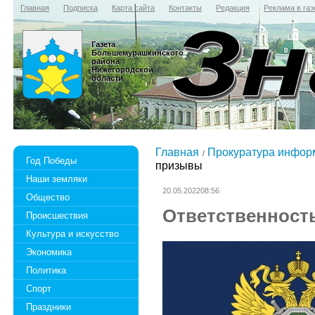
Главная
Подписка
Карта сайта
Контакты
Редакция
Реклама в газ
Газета
Большемурашкинского
района
Нижегородской
области
Главная
Прокуратура инфор
Год Победы
призывы
Наши земляки
20.05.202208:56
Общество
Ответственност
Происшествия
Культура и искусство
Экономика
Политика
Спорт
Праздники