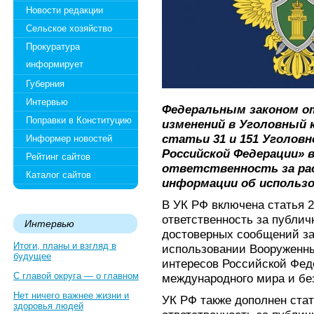
Новости редакции
Сельское хозяйство
Прокуратура
информирует
Губерния
Интервью
Федеральным законом от 
Поправки в Конституцию
изменений в Уголовный 
статьи 31 и 151 Уголовн
Информер новостей
Российской Федерации» 
Рейтинг сайтов
ответственность за ра
Каталог сайтов
информации об использо
В УК РФ включена статья 
ответственность за публич
Интервью
достоверных сообщений з
Итоги, планы и взгляд в
использовании Вооруженн
будущее
интересов Российской Фед
С главой округа — о главном
международного мира и бе
Нет ничего важнее жизни и
УК РФ также дополнен ста
здоровья людей