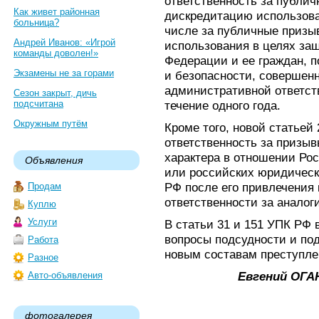
ответственность за публич
Как живет районная
дискредитацию использова
больница?
числе за публичные призы
Андрей Иванов: «Игрой
использования в целях за
команды доволен!»
Федерации и ее граждан, 
Экзамены не за горами
и безопасности, совершенн
административной ответств
Сезон закрыт, дичь
подсчитана
течение одного года.
Окружным путём
Кроме того, новой статьей
ответственность за призыв
характера в отношении Ро
Объявления
или российских юридическ
РФ после его привлечения
Продам
ответственности за аналоги
Куплю
Услуги
В статьи 31 и 151 УПК РФ
вопросы подсудности и по
Работа
новым составам преступле
Разное
Евгений ОГА
Авто-объявления
фотогалерея