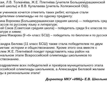
кая, Л.В. Толкачёва, Ж.Е. Плетнёва (учителя Большемурашкинской
ней школы) и В.В. Кулалаева (учитель Холязинской ОШ).
 учеников хочется отметить таких ребят, которые стали
дителями олимпиады не по одному предмету:
ина Воронова (Большемурашкинская средняя школа) — победитель сре
лассов по русскому языку и литературе;
ей Соков (Советская средняя школа) – победитель среди 9-х классов по
атуре и химии;
рина Макарова (9 «б» класс БСШ) – победитель по биологии и по русско
.
сандра Белова (11 класс БСШ) также стала победителем по двум
метам: истории и обществознанию. Кроме этого она вместе с
елем Ж.Е. Плетнёвой поедет представлять наш район на
ональном этапе Всероссийской олимпиады школьников по
ствознанию.
оздравляем всех победителей и призёров муниципального этапа
оссийской олимпиады школьников, а Александре Беловой желаем
ды в региональном этапе!
Директор МКУ «ИМЦ» Е.В. Школьн