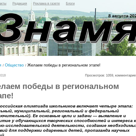
акты
Редакция
Реклама в газете
Блоги
8 августа 20
я
Общество
Желаем победы в региональном этапе!
2018
Просмотров: 1059, комментарие
лаем победы в региональном
апе!
оссийская олимпиада школьников включает четыре этапа:
ьный, муниципальный, региональный и федеральный
лючительный). Ее основные цели и задачи — выявление и
итие у обучающихся творческих способностей и интереса к
но-исследовательской деятельности, создание необходимы
вий для поддержки одаренных детей, пропаганда научных
ий.