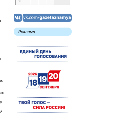
31
я.
Реклама
я
ее
их
у
ая