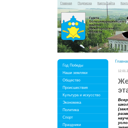
Главная
Подписка
Карта сайта
Конт
Газета
Большемурашкинского
района
Нижегородской
области
Главна
Год Победы
12.01.
Наши земляки
Же
Общество
Происшествия
эт
Культура и искусство
Всер
Экономика
школ
(зак
Политика
разв
Спорт
науч
усло
Праздники
знан