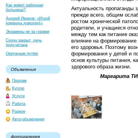
Как живет районная
Актуальность пропаганды з
больница?
прежде всего, общим осла
Андрей Иванов: «Игрой
ростом хронической патоло
команды доволен!»
родители, и учащиеся отно
Экзамены не за горами
между тем как питание ока
влияние на формирование 
Сезон закрыт, дичь
подсчитана
его здоровья. Поэтому воз
формирования у детей и по
Окружным путём
основ культуры питания, к
здорового образа жизни.
Объявления
Маргарита ТИ
Продам
Куплю
Услуги
Работа
Разное
Авто-объявления
фотогалерея