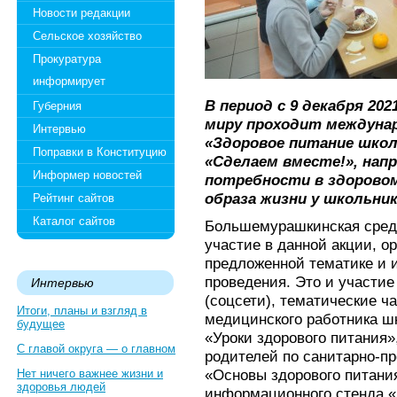
Новости редакции
Сельское хозяйство
Прокуратура
информирует
В период с 9 декабря 202
Губерния
миру проходит междунар
Интервью
«Здоровое питание школ
Поправки в Конституцию
«Сделаем вместе!», нап
Информер новостей
потребности в здоровом
образа жизни у школьник
Рейтинг сайтов
Каталог сайтов
Большемурашкинская сред
участие в данной акции, о
предложенной тематике и 
проведения. Это и участи
Интервью
(соцсети), тематические ч
Итоги, планы и взгляд в
медицинского работника ш
будущее
«Уроки здорового питания»
С главой округа — о главном
родителей по санитарно-п
«Основы здорового питани
Нет ничего важнее жизни и
здоровья людей
информационного стенда «