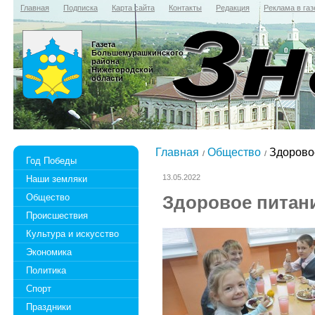
Главная
Подписка
Карта сайта
Контакты
Редакция
Реклама в газ
Газета
Большемурашкинского
района
Нижегородской
области
Главная
Общество
Здорово
Год Победы
13.05.2022
Наши земляки
Общество
Здоровое питан
Происшествия
Культура и искусство
Экономика
Политика
Спорт
Праздники