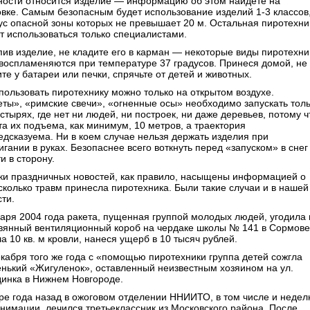
ности относится изделие — информацию об этом найдете на
овке. Самым безопасным будет использование изделий 1-3 классов
ус опасной зоны которых не превышает 20 м. Остальная пиротехни
т использоваться только специалистами.
упив изделие, не кладите его в карман — некоторые виды пиротехни
воспламеняются при температуре 37 градусов. Принеся домой, не
те у батареи или печки, спрячьте от детей и животных.
спользовать пиротехнику можно только на открытом воздухе.
еты», «римские свечи», «огненные осы» необходимо запускать тол
стырях, где нет ни людей, ни построек, ни даже деревьев, потому ч
та их подъема, как минимум, 10 метров, а траектория
едсказуема. Ни в коем случае нельзя держать изделия при
гании в руках. Безопаснее всего воткнуть перед «запуском» в снег
и в сторону.
ки праздничных новостей, как правило, насыщены информацией о
 сколько травм принесла пиротехника. Были такие случаи и в нашей
ти.
варя 2004 года ракета, пущенная группой молодых людей, угодила 
вянный вентиляционный короб на чердаке школы № 141 в Сормове
а 10 кв. м кровли, нанеся ущерб в 10 тысяч рублей.
екабря того же года с «помощью пиротехники группа детей сожгла
енький «Жигуленок», оставленный неизвестным хозяином на ул.
динка в Нижнем Новгороде.
ре года назад в ожоговом отделении ННИИТО, в том числе и неде
анимации, лечился третьеклассник из Московского района. После