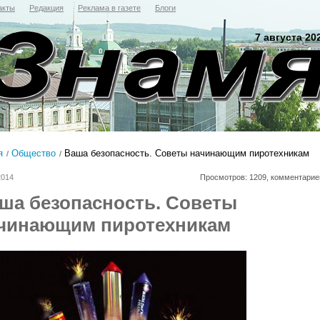
акты
Редакция
Реклама в газете
Блоги
7 августа 20
я
Общество
Ваша безопасность. Советы начинающим пиротехникам
2014
Просмотров: 1209, комментарие
ша безопасность. Советы
чинающим пиротехникам