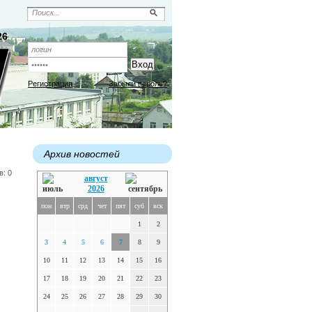
26
Регистрация
Забыли пароль?
Архив новостей
в: 0
август
2026
пон
втр
срд
чет
пят
суб
вск
1
2
3
4
5
6
7
8
9
10
11
12
13
14
15
16
17
18
19
20
21
22
23
24
25
26
27
28
29
30