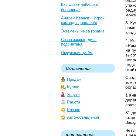
опас
Как живет районная
упак
больница?
ради
може
Андрей Иванов: «Игрой
команды доволен!»
3. К
само
Экзамены не за горами
клади
Сезон закрыт, дичь
4. И
подсчитана
«Рак
на пу
Окружным путём
высо
непр
поджи
Объявления
отойт
Свод
Продам
том,
Куплю
облас
Услуги
1 ян
дере
Работа
сожгл
Разное
31 д
Авто-объявления
стар
Звез
Четы
фотогалерея
в ре