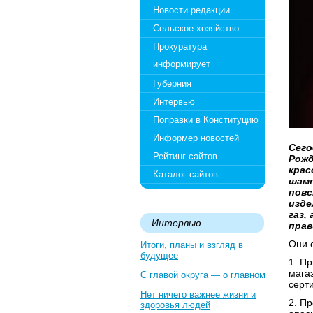
Новости редакции
Сельское хозяйство
Прокуратура
информирует
Губерния
Интервью
Поправки в Конституцию
Информер новостей
Сего
Рейтинг сайтов
Рожд
крас
Каталог сайтов
шамп
повс
изде
газ,
Интервью
прав
Они 
Итоги, планы и взгляд в
будущее
1. П
мага
С главой округа — о главном
серт
Нет ничего важнее жизни и
2. Пр
здоровья людей