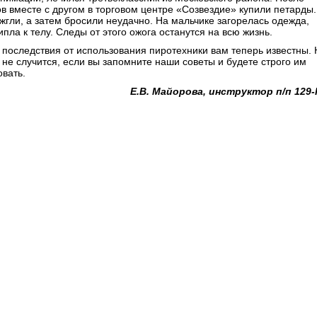
ов вместе с другом в торговом центре «Созвездие» купили петарды.
жгли, а затем бросили неудачно. На мальчике загорелась одежда,
пла к телу. Следы от этого ожога останутся на всю жизнь.
, последствия от использования пиротехники вам теперь известны. 
 не случится, если вы запомните наши советы и будете строго им
овать.
Е.В. Майорова, инструктор п/п 129