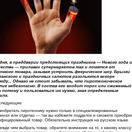
дня, в преддверии предстоящих праздников — Нового года и
ества — прилавки супермаркетов так и ломятся от
очного товара, зазывая устроить феерическое шоу. Брызги
анского и праздничных салютов разольются вскоре
юду... Однако не стоит забывать, что пиротехническое
лие небезопасно. В состав его входит порох или сжиженный
 а потому и пользоваться им нужно, зная определенные
ила.
следующие:
риобретать пиротехнику нужно только в специализированных
зинах или отделах — так вы избежите подделок и сможете приобре
ифицированный товар. Обязательна инструкция на русском языке.
ежде чем выбрать товар, обратите внимание на то, к какому классу