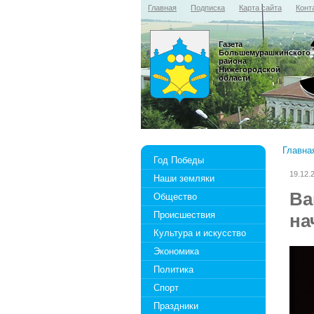
Главная
Подписка
Карта сайта
Конт
Газета
Большемурашкинского
района
Нижегородской
области
Главна
Год Победы
19.12.
Наши земляки
Ва
Общество
Происшествия
на
Культура и искусство
Экономика
Политика
Спорт
Праздники