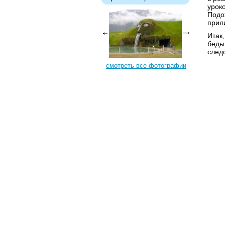
урок
Подо
прили
Итак
беды
след
смотреть все фотографии