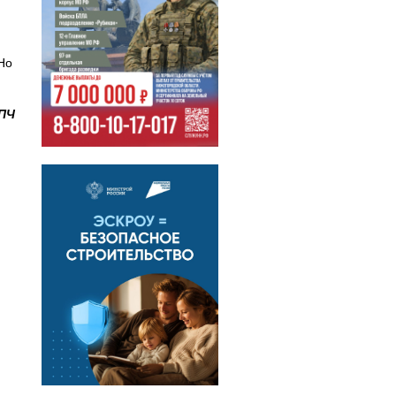
Но
-ПЧ