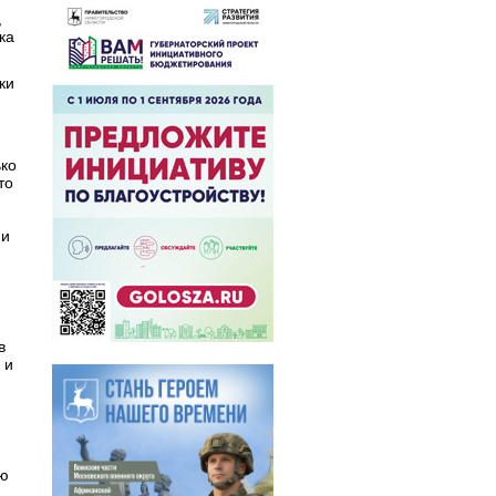
,
ка
ки
ько
то
 и
в
 и
лю