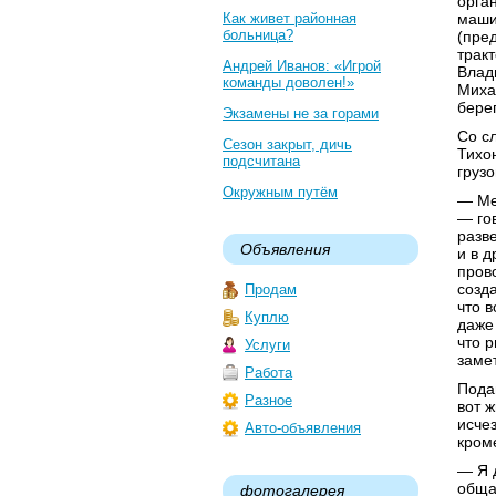
орга
Как живет районная
маши
больница?
(пре
трак
Андрей Иванов: «Игрой
Влад
команды доволен!»
Миха
бере
Экзамены не за горами
Со с
Сезон закрыт, дичь
Тихо
подсчитана
груз
Окружным путём
— Ме
— го
разв
Объявления
и в 
прово
созд
Продам
что в
Куплю
даже
что 
Услуги
замет
Работа
Пода
Разное
вот ж
исче
Авто-объявления
кром
— Я 
общая
фотогалерея