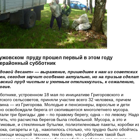
Гужовском пруду прошел первый в этом году
ерайонный субботник
довой десант» — выражение, пришедшее к нам из советских
ен, сегодня звучит особенно актуально, но на призыв сдела
вский пруд чистым и уютным откликнулись, к сожалению,
огие.
бботнике, устроенном 18 мая по инициативе Григоровского и
тского сельсоветов, приняли участие всего 32 человека, причем
вина — из Григорова. Молодые и пенсионеры, взрослые и дети
но освобождали берега от скопившегося многолетнего мусора.
али три бригады: две – по правому берегу, одна – по левому. Надо
ить, что расчистка берегов была глобальной. Мусора, а это и
тиковые, и стеклянные бутылки, полиэтиленовые пакеты, коробки из
ока, сигареты и т.д., накопилось столько, что трудно было обойтись
помощи мощной техники, тем более, что субботник такой был