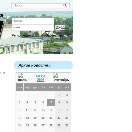
26
Регистрация
Забыли пароль?
Архив новостей
в: 0
август
2026
пон
втр
срд
чет
пят
суб
вск
1
2
3
4
5
6
7
8
9
10
11
12
13
14
15
16
17
18
19
20
21
22
23
24
25
26
27
28
29
30