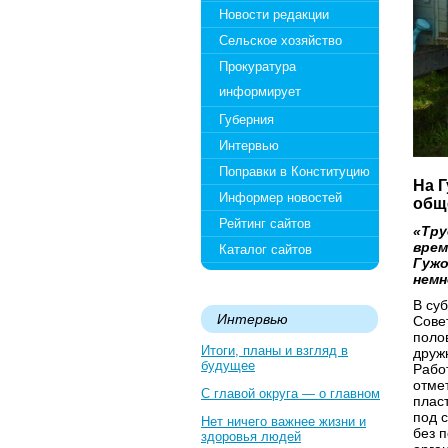
Новости редакции
Сельское хозяйство
Прокуратура
информирует
Губерния
Интервью
Поправки в Конституцию
На 
Информер новостей
общ
Рейтинг сайтов
«Тру
врем
Каталог сайтов
Гужо
немн
В су
Интервью
Сове
поло
Итоги, планы и взгляд в
друж
будущее
Работ
отмет
С главой округа — о главном
плас
под с
Нет ничего важнее жизни и
без 
здоровья людей