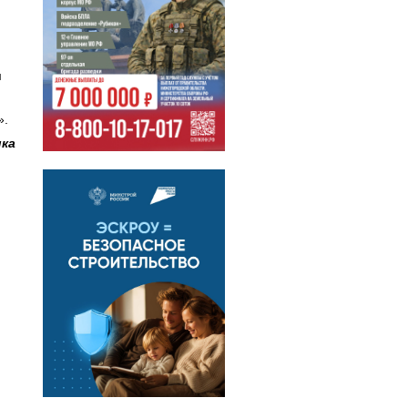
,
м
».
ка