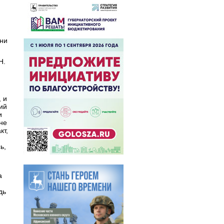
ени
Н.
,
 и
ий
и
не
кт,
ь,
а
дь