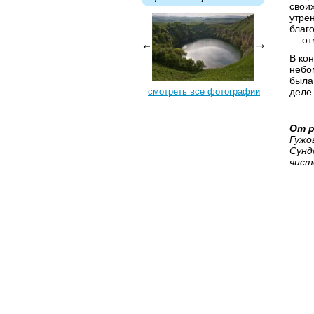
своих
утре
благ
— от
В ко
небом
была
смотреть все фотографии
деле
От р
Гужо
Сунд
чист