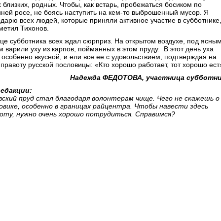
 близких, родных. Чтобы, как встарь, пробежаться босиком по
нней росе, не боясь наступить на кем-то выброшенный мусор. Я
одарю всех людей, которые приняли активное участие в субботнике
метил Тихонов.
нце субботника всех ждал сюрприз. На открытом воздухе, под ясны
 варили уху из карпов, пойманных в этом пруду. В этот день уха
 особенно вкусной, и ели все ее с удовольствием, подтверждая на
 правоту русской пословицы: «Кто хорошо работает, тот хорошо ест
Надежда ФЕДОТОВА, участница субботни
едакции:
вский пруд стал благодаря волонтерам чище. Чего не скажешь о
овике, особенно в границах райцентра. Чтобы навести здесь
оту, нужно очень хорошо потрудиться. Справимся?