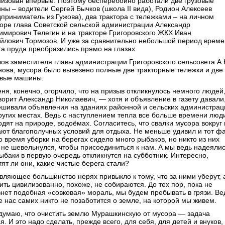
низован впервые. Поэтому бесперебойно работали две грузовые
ны – водители Сергей Бычков (школа II вида), Родион Алексеев
дприниматель из Гужова), два трактора с тележками – на личном
торе глава Советской сельской администрации Александр
имирович Телегин и на тракторе Григоровского ЖКХ Иван
йлович Тормозов. И уже за сравнительно небольшой период врем
га пруда преобразились прямо на глазах.
лов заместителя главы администрации Григоровского сельсовета А.
нова, мусора было вывезено полные две тракторные тележки и две
овые машины.
ня, конечно, огорчило, что на призыв откликнулось немного людей
ворит Александр Николаевич, — хотя и объявление в газету давали,
ешивали объявления на зданиях районной и сельских администрац
других местах. Ведь с наступлением тепла все больше времени люд
дят на природе, водоёмах. Согласитесь, что свалки мусора вокруг 
ают благополучных условий для отдыха. Не меньше удивил и тот фа
о время уборки на берегах сидело много рыбаков, но никто из них
 не шевельнулся, чтобы присоединиться к нам. А мы ведь надеялис
рыбаки в первую очередь откликнутся на субботник. Интересно,
ят ли они, какие чистые берега стали?
вляющее большинство нерях привыкло к тому, что за ними уберут, 
ить цивилизованно, похоже, не собираются. До тех пор, пока не
знет подобная «совковая» мораль, мы будем пребывать в грязи. Ве
е нас самих никто не позаботится о земле, на которой мы живем.
думаю, что очистить землю Мурашкинскую от мусора — задача
. И это надо сделать, прежде всего, для себя, для детей и внуков,