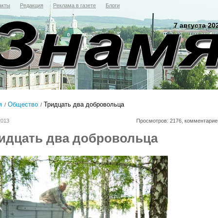
акты
Редакция
Реклама в газете
Блоги
7 августа 20
я
Общество
Тридцать два добровольца
2013
Просмотров: 2176, комментарие
идцать два добровольца