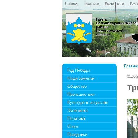
Главная
Подписка
Карта сайта
Конт
Газета
Большемурашкинского
района
Нижегородской
области
Главна
Год Победы
21.05.
Наши земляки
Тр
Общество
Происшествия
Культура и искусство
Экономика
Политика
Спорт
Праздники