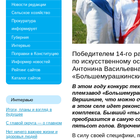
Новости редакции
Сельское хозяйство
Прокуратура
информирует
Губерния
Интервью
Победителем 14-го р
Поправки в Конституцию
по искусственному о
Информер новостей
Антонина Васильевна
Рейтинг сайтов
«Большемурашкинск
Каталог сайтов
В этом году конкурс те
племзавод «Большемураш
Вершинине, что можно 
Интервью
в этом селе идет рекон
Итоги, планы и взгляд в
комплекса. Бывший «ты
будущее
преобразится в самую с
С главой округа — о главном
пятьсот голов. Впрочем
Нет ничего важнее жизни и
В силу своей специфики, 
здоровья людей