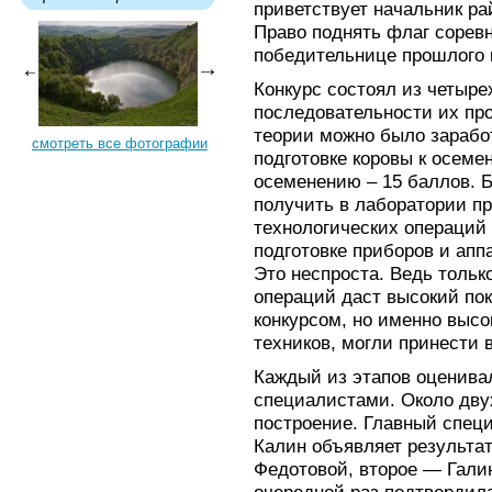
приветствует начальник ра
Право поднять флаг сорев
победительнице прошлого 
Конкурс состоял из четырех
последовательности их пр
теории можно было заработ
смотреть все фотографии
подготовке коровы к осеме
осеменению – 15 баллов. 
получить в лаборатории п
технологических операций
подготовке приборов и апп
Это неспроста. Ведь тольк
операций даст высокий пок
конкурсом, но именно высо
техников, могли принести 
Каждый из этапов оценив
специалистами. Около двух
построение. Главный спец
Калин объявляет результа
Федотовой, второе — Гали