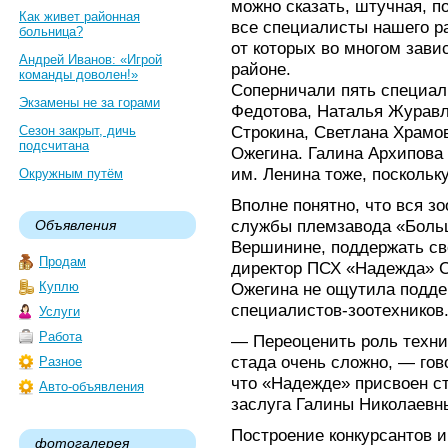
можно сказать, штучная, п
Как живет районная
все специалисты нашего р
больница?
от которых во многом зави
Андрей Иванов: «Игрой
районе.
команды доволен!»
Соперничали пять специал
Экзамены не за горами
Федотова, Наталья Журавл
Строкина, Светлана Храмо
Сезон закрыт, дичь
подсчитана
Ожегина. Галина Архипова
им. Ленина тоже, поскольку
Окружным путём
Вполне понятно, что вся з
службы племзавода «Боль
Объявления
Вершинине, поддержать св
Продам
директор ПСХ «Надежда» С
Куплю
Ожегина не ощутила подде
специалистов-зоотехников
Услуги
Работа
— Переоценить роль техни
стада очень сложно, — гов
Разное
что «Надежде» присвоен ст
Авто-объявления
заслуга Галины Николаевн
Построение конкурсантов и
фотогалерея