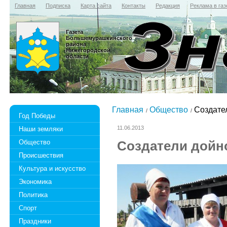
Главная
Подписка
Карта сайта
Контакты
Редакция
Реклама в газ
Газета
Большемурашкинского
района
Нижегородской
области
Главная
Общество
Создател
Год Победы
11.06.2013
Наши земляки
Общество
Создатели дойн
Происшествия
Культура и искусство
Экономика
Политика
Спорт
Праздники