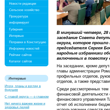
Новости редакции
Сельское хозяйство
Прокуратура
информирует
Губерния
В минувший четверг, 28 
Интервью
заседание Совета депу
Поправки в Конституцию
округа, которое прошло
председателя Сергея Бо
Информер новостей
народные избранники об
Рейтинг сайтов
включенных в повестку 
Каталог сайтов
На заседании, кроме депута
главы администрации Рома
профильных отделов, руко
Интервью
отделов, а также представ
Итоги, планы и взгляд в
Среди рассмотренных тем
будущее
финансовой деятельности 
С главой округа — о главном
финансового управления Т
Нет ничего важнее жизни и
отчет об исполнении бюдж
здоровья людей
использовании средств рез