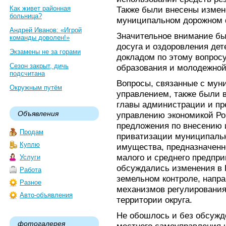
Как живет районная
Также были внесены измен
больница?
муниципальном дорожном 
Андрей Иванов: «Игрой
Значительное внимание бы
команды доволен!»
досуга и оздоровления дет
Экзамены не за горами
докладом по этому вопрос
Сезон закрыт, дичь
образования и молодежной
подсчитана
Вопросы, связанные с мун
Окружным путём
управлением, также были 
главы администрации и пр
Объявления
управлению экономикой Ро
предложения по внесению 
Продам
приватизации муниципальн
Куплю
имущества, предназначенн
малого и среднего предпри
Услуги
обсуждались изменения в
Работа
земельном контроле, напр
Разное
механизмов регулирования
Авто-объявления
территории округа.
Не обошлось и без обсужд
фотогалерея