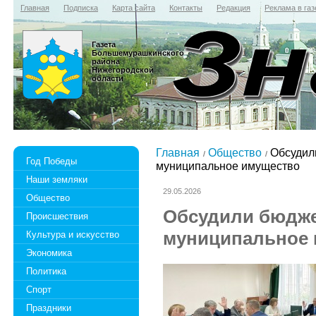
Главная
Подписка
Карта сайта
Контакты
Редакция
Реклама в газ
Газета
Большемурашкинского
района
Нижегородской
области
Главная
Общество
Обсудили
Год Победы
муниципальное имущество
Наши земляки
29.05.2026
Общество
Обсудили бюджет
Происшествия
муниципальное
Культура и искусство
Экономика
Политика
Спорт
Праздники