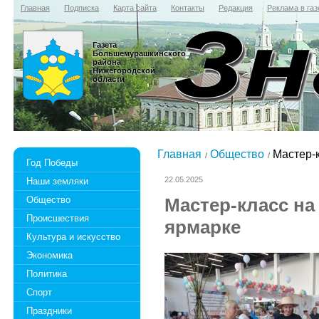
Главная
Подписка
Карта сайта
Контакты
Редакция
Реклама в газ
Газета
Большемурашкинского
района
Нижегородской
области
Главная
Общество
Мастер-к
Год Победы
22.05.2025
Наши земляки
Общество
Мастер-класс н
Происшествия
ярмарке
Культура и искусство
Экономика
Политика
Спорт
Праздники