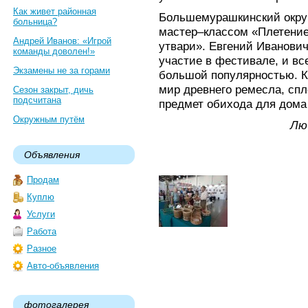
Как живет районная
Большемурашкинский округ
больница?
мастер–классом «Плетение
Андрей Иванов: «Игрой
утвари». Евгений Иванович
команды доволен!»
участие в фестивале, и вс
Экзамены не за горами
большой популярностью. К
мир древнего ремесла, спл
Сезон закрыт, дичь
подсчитана
предмет обихода для дома 
Окружным путём
Лю
Объявления
Продам
Куплю
Услуги
Работа
Разное
Авто-объявления
фотогалерея