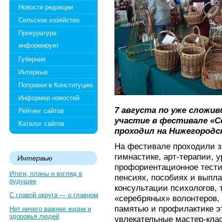
Новости редакции
Сельское хозяйство
Прокуратура
информирует
Губерния
Интервью
Поправки в Конституцию
Информер новостей
7 августа по уже сложи
Рейтинг сайтов
участие в фестивале «С
Каталог сайтов
проходил на Нижегородс
На фестивале проходили з
гимнастике, арт-терапии, 
Интервью
профориентационное тести
Итоги, планы и взгляд в
пенсиях, пособиях и выпла
будущее
консультации психологов, 
С главой округа — о главном
«серебряных» волонтеров,
памятью и профилактике э
Нет ничего важнее жизни и
здоровья людей
увлекательные мастер-клас