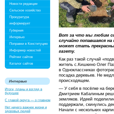
Новости редакции
Сельское хозяйство
Прокуратура
информирует
Губерния
Вот за что мы любим со
Интервью
случайно попавшаяся на
Поправки в Конституцию
может стать прекрасны
Информер новостей
газету.
Рейтинг сайтов
Как раз такой случай «по
Каталог сайтов
житель с.Кишкино Олег Па
в Одноклассниках фотогра
посадка деревьев. Не медл
происходящем.
Интервью
— У себя в посёлке на бер
Итоги, планы и взгляд в
будущее
Дмитрием Кабалиным реши
земляков. Идеей поделилис
С главой округа — о главном
поддержали, скинулись де
Нет ничего важнее жизни и
Начали с нескольких карли
здоровья людей