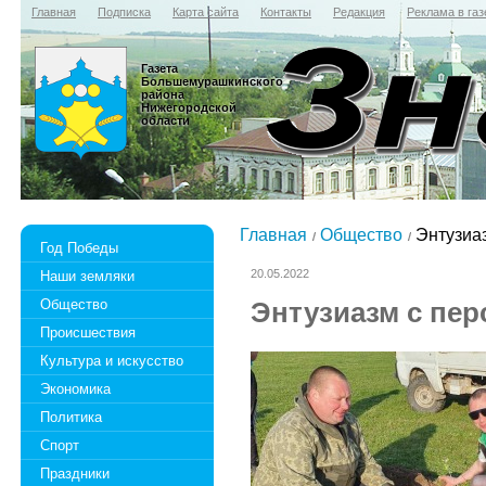
Главная
Подписка
Карта сайта
Контакты
Редакция
Реклама в газ
Газета
Большемурашкинского
района
Нижегородской
области
Главная
Общество
Энтузиаз
Год Победы
20.05.2022
Наши земляки
Общество
Энтузиазм с пер
Происшествия
Культура и искусство
Экономика
Политика
Спорт
Праздники