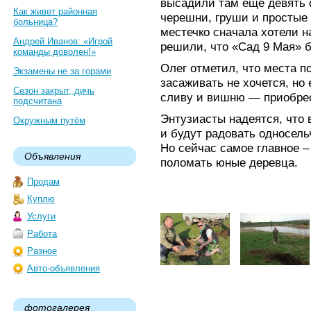
высадили там ещё девять 
Как живет районная
черешни, груши и простые 
больница?
местечко сначала хотели н
Андрей Иванов: «Игрой
решили, что «Сад 9 Мая» 
команды доволен!»
Олег отметил, что места по
Экзамены не за горами
засаживать не хочется, но
Сезон закрыт, дичь
сливу и вишню — приобре
подсчитана
Энтузиасты надеятся, что 
Окружным путём
и будут радовать односель
Но сейчас самое главное –
Объявления
поломать юные деревца.
Продам
Куплю
Услуги
Работа
Разное
Авто-объявления
фотогалерея