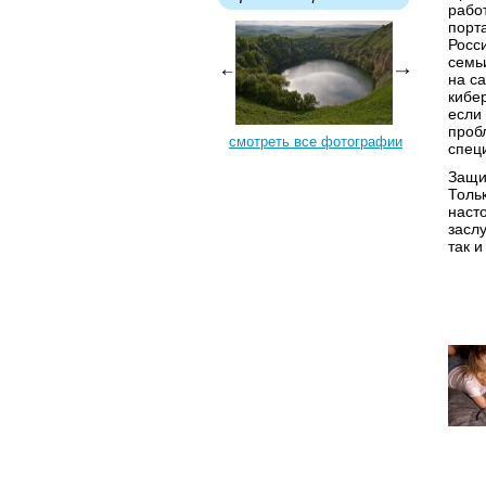
рабо
порт
Росс
семь
на с
кибе
если
проб
смотреть все фотографии
спец
Защи
Толь
наст
засл
так и