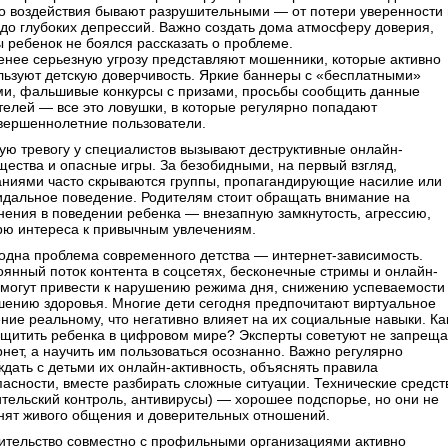
го воздействия бывают разрушительными — от потери уверенности 
 до глубоких депрессий. Важно создать дома атмосферу доверия,
ы ребенок не боялся рассказать о проблеме.
енее серьезную угрозу представляют мошенники, которые активно
льзуют детскую доверчивость. Яркие баннеры с «бесплатными»
ми, фальшивые конкурсы с призами, просьбы сообщить данные
телей — все это ловушки, в которые регулярно попадают
вершеннолетние пользователи.
ую тревогу у специалистов вызывают деструктивные онлайн-
щества и опасные игры. За безобидными, на первый взгляд,
аниями часто скрываются группы, пропагандирующие насилие или
идальное поведение. Родителям стоит обращать внимание на
нения в поведении ребенка — внезапную замкнутость, агрессию,
рю интереса к привычным увлечениям.
одна проблема современного детства — интернет-зависимость.
оянный поток контента в соцсетях, бесконечные стримы и онлайн-
 могут привести к нарушению режима дня, снижению успеваемости
шению здоровья. Многие дети сегодня предпочитают виртуальное
ние реальному, что негативно влияет на их социальные навыки. Ка
ащитить ребенка в цифровом мире? Эксперты советуют не запреща
рнет, а научить им пользоваться осознанно. Важно регулярно
ждать с детьми их онлайн-активность, объяснять правила
пасности, вместе разбирать сложные ситуации. Технические средст
ительский контроль, антивирусы) — хорошее подспорье, но они не
нят живого общения и доверительных отношений.
ительство совместно с профильными организациями активно