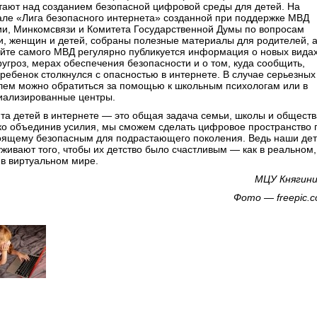
тают над созданием безопасной цифровой среды для детей. На
але «Лига безопасного интернета» созданной при поддержке МВД
ии, Минкомсвязи и Комитета Государственной Думы по вопросам
и, женщин и детей, собраны полезные материалы для родителей, 
айте самого МВД регулярно публикуется информация о новых вида
ругроз, мерах обеспечения безопасности и о том, куда сообщить,
 ребенок столкнулся с опасностью в интернете. В случае серьезных
лем можно обратиться за помощью к школьным психологам или в
иализированные центры.
та детей в интернете — это общая задача семьи, школы и обществ
ко объединив усилия, мы сможем сделать цифровое пространство 
оящему безопасным для подрастающего поколения. Ведь наши де
уживают того, чтобы их детство было счастливым — как в реальном,
 в виртуальном мире.
МЦУ Княгин
Фото — freepic.