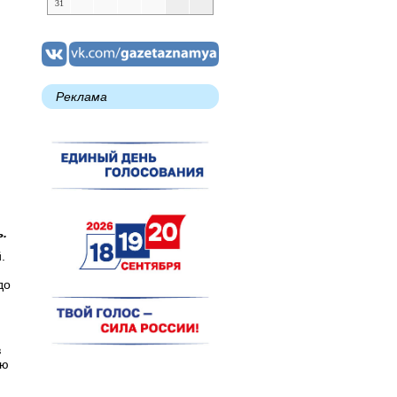
31
Реклама
.
.
до
в
ою
и