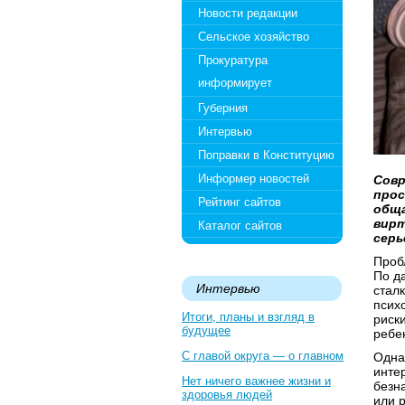
Новости редакции
Сельское хозяйство
Прокуратура
информирует
Губерния
Интервью
Поправки в Конституцию
Информер новостей
Совр
прос
Рейтинг сайтов
обща
вирт
Каталог сайтов
серь
Проб
По д
Интервью
стал
псих
Итоги, планы и взгляд в
риск
будущее
ребен
С главой округа — о главном
Одна
инте
Нет ничего важнее жизни и
безн
здоровья людей
или 