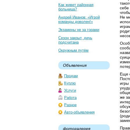
тако
Как живет районная
себе
больница?
чтоб
Не м
Андрей Иванов: «Игрой
команды доволен!»
испо
игра
Экзамены не за горами
роди
несо
Сезон закрыт, дичь
подсчитана
Особ
сооб
Окружным путём
назв
суиц
изме
Объявления
поте
Еще 
Продам
Пост
Куплю
игры
ухуд
Услуги
обще
же з
Работа
инте
Разное
обсу
безо
Авто-объявления
(род
заме
Прав
фотогалерея