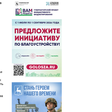
в
 и
к
ть
ва