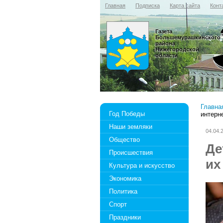
Главная
Подписка
Карта сайта
Конт
Газета
Большемурашкинского
района
Нижегородской
области
Главна
Год Победы
интерн
Наши земляки
04.04.
Общество
Де
Происшествия
их
Культура и искусство
Экономика
Политика
Спорт
Праздники