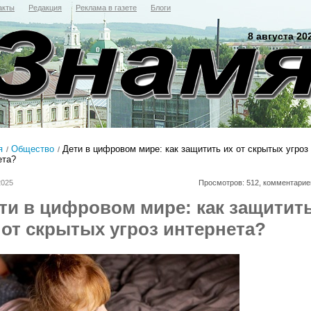
акты
Редакция
Реклама в газете
Блоги
8 августа 20
я
Общество
Дети в цифровом мире: как защитить их от скрытых угроз
ета?
2025
Просмотров: 512, комментарие
ти в цифровом мире: как защитит
 от скрытых угроз интернета?