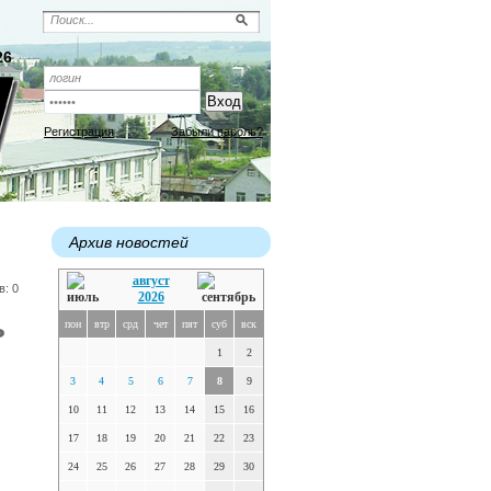
26
Регистрация
Забыли пароль?
Архив новостей
август
в: 0
2026
ь
пон
втр
срд
чет
пят
суб
вск
1
2
3
4
5
6
7
8
9
10
11
12
13
14
15
16
17
18
19
20
21
22
23
24
25
26
27
28
29
30