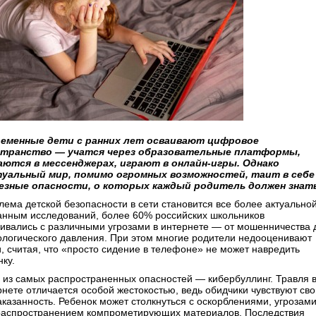
еменные дети с ранних лет осваивают цифровое
транство — учатся через образовательные платформы,
ются в мессенджерах, играют в онлайн-игры. Однако
уальный мир, помимо огромных возможностей, таит в себе
езные опасности, о которых каждый родитель должен знать
лема детской безопасности в сети становится все более актуальной
анным исследований, более 60% российских школьников
кивались с различными угрозами в интернете — от мошенничества 
ологического давления. При этом многие родители недооценивают
и, считая, что «просто сидение в телефоне» не может навредить
ку.
 из самых распространенных опасностей — кибербуллинг. Травля 
рнете отличается особой жестокостью, ведь обидчики чувствуют св
аказанность. Ребенок может столкнуться с оскорблениями, угрозам
распространением компрометирующих материалов. Последствия