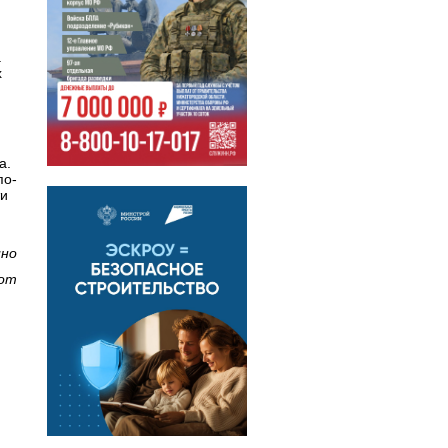
а
х
а.
по-
ти
ино
com