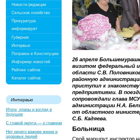
Новости редакции
Сельское хозяйство
Прокуратура
информирует
Губерния
Интервью
Поправки в Конституцию
26 апреля Большемурашк
Информер новостей
визитом федеральный и
Рейтинг сайтов
области С.В. Половников
Каталог сайтов
районную администраци
приступил к знакомству
предприятиями. В поезд
сопровождали глава МСУ 
Интервью
администрации Н.А. Бел
Итоги, планы и взгляд в
от областного министе
будущее
С.Б. Кадяева.
С главой округа — о главном
Больница
Нет ничего важнее жизни и
здоровья людей
Свой маршрут инспектор н