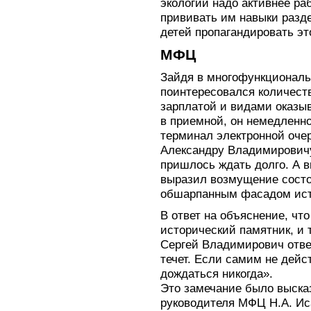
экологии надо активнее ра
прививать им навыки разде
детей пропагандировать эт
МФЦ
Зайдя в многофункциональ
поинтересовался количест
зарплатой и видами оказы
в приемной, он немедленно
терминал электронной оче
Александру Владимировичу,
пришлось ждать долго. А в
выразил возмущение состо
обшарпанным фасадом ист
В ответ на объяснение, что
исторический памятник, и т
Сергей Владимирович отве
течет. Если самим не дейс
дождаться никогда».
Это замечание было высказ
руководителя МФЦ Н.А. Иса