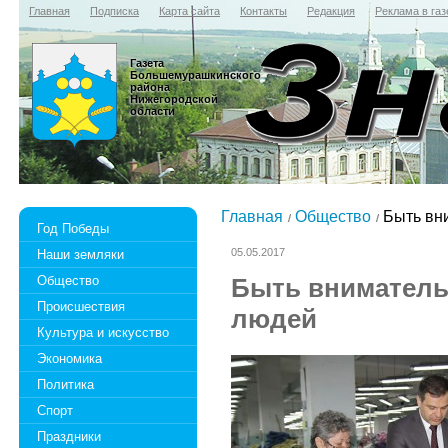
Главная
Подписка
Карта сайта
Контакты
Редакция
Реклама в газ
Газета
Большемурашкинского
района
Нижегородской
области
Главная
Общество
Быть вн
Год Победы
05.05.2017
Наши земляки
Общество
Быть вниматель
Происшествия
людей
Культура и искусство
Экономика
Политика
Спорт
Праздники