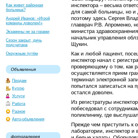
инспектора – весьма ответ
Как живет районная
больница?
для самой больницы, но и
поэтому здесь Сергея Вла
Андрей Иванов: «Игрой
команды доволен!»
главврач Р.В. Апроменко, н
министра здравоохранени
Экзамены не за горами
начальник управления обл
Сезон закрыт, дичь
Щукин.
подсчитана
Как и любой пациент, пос
Окружным путём
инспектор начал с регистр
проверяющему о том, как р
Объявления
осуществляется прием гра
терминал электронной зап
Продам
попытался записаться на 
Куплю
остался доволен.
Услуги
Из регистратуры инспекто
Работа
побеседовал с сотрудника
Разное
поликлинику, где выслушал 
Авто-объявления
Прежде чем приступить к 
лаборатории, инспектор и
фотогалерея
и белые халаты. Оборудов