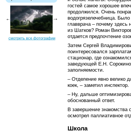
гостей самое хорошее впе
продолжился. Очень понр
водогрязелечебница. Было
главврача – почему здесь
из Шатков? Роман Викторо
отдается предпочтение озо
смотреть все фотографии
Затем Сергей Владимирови
поинтересовался зарплатам
стационар, где ознакомилс
заведующей Е.Н. Сорокиной
заполняемости.
– Отделение явно велико д
коек, – заметил инспектор.
– Ну, дальше оптимизирова
обоснованный ответ.
В завершение знакомства 
осмотрел паллиативное от
Школа