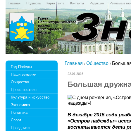
Главная
Подписка
Карта сайта
Контакты
Редакция
Реклама в газ
Газета
Большемурашкинского
района
Нижегородской
области
Главная
Общество
Большая
Год Победы
22.01.2016
Наши земляки
Общество
Большая дружна
Происшествия
Культура и искусство
Экономика
Политика
В декабре 2015 года ре
Спорт
«Остров надежды» испол
воспитываются дети раз
Праздники