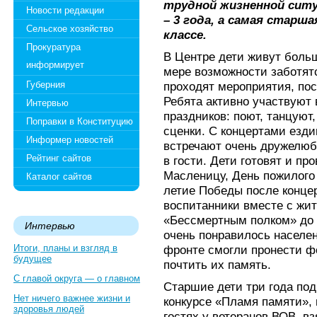
трудной жизненной ситу
Новости редакции
– 3 года, а самая старш
Сельское хозяйство
классе.
Прокуратура
В Центре дети живут боль
информирует
мере возможности заботят
Губерния
проходят мероприятия, по
Ребята активно участвуют 
Интервью
праздников: поют, танцуют
Поправки в Конституцию
сценки. С концертами езди
Информер новостей
встречают очень дружелюб
Рейтинг сайтов
в гости. Дети готовят и пр
Масленицу, День пожилого 
Каталог сайтов
летие Победы после концер
воспитанники вместе с жи
«Бессмертным полком» до 
Интервью
очень понравилось населен
Итоги, планы и взгляд в
фронте смогли пронести ф
будущее
почтить их память.
С главой округа — о главном
Старшие дети три года по
Нет ничего важнее жизни и
конкурсе «Пламя памяти», 
здоровья людей
гостях у ветеранов ВОВ, в