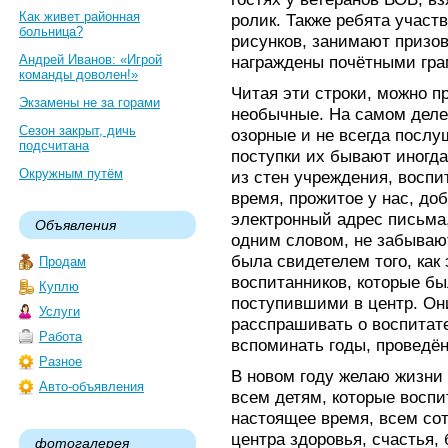
Как живет районная
ролик. Также ребята участ
больница?
рисунков, занимают призо
Андрей Иванов: «Игрой
награждены почётными гра
команды доволен!»
Читая эти строки, можно п
Экзамены не за горами
необычные. На самом деле о
Сезон закрыт, дичь
озорные и не всегда послу
подсчитана
поступки их бывают иногд
Окружным путём
из стен учреждения, воспи
время, прожитое у нас, до
электронный адрес письма
Объявления
одним словом, не забываю
была свидетелем того, ка
Продам
воспитанников, которые б
Куплю
поступившими в центр. Он
Услуги
расспрашивать о воспитате
Работа
вспоминать годы, проведён
Разное
В новом году желаю жизни
Авто-объявления
всем детям, которые воспи
настоящее время, всем со
центра здоровья, счастья,
фотогалерея