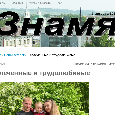
акты
Редакция
Реклама в газете
Блоги
8 августа 20
я
Наши земляки
Увлеченные и трудолюбивые
2025
Просмотров: 430, комментарие
леченные и трудолюбивые