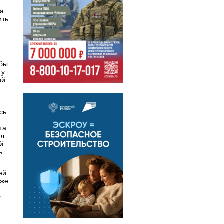
да
ить
обы
 у
ий.
сь
та
ул
й
ь
ей
кже
.
ю