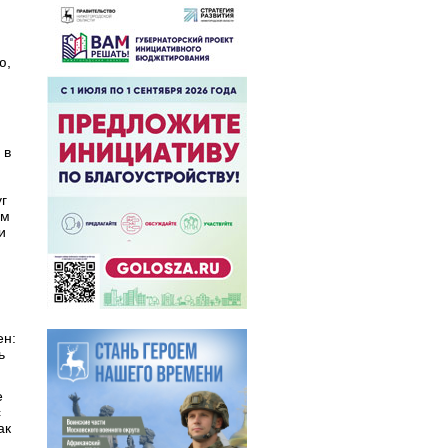
ю,
 в
г
ом
и
ен:
ь
е
с
ак