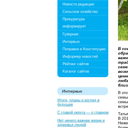
Новости редакции
Сельское хозяйство
Прокуратура
информирует
Губерния
Интервью
В со
Поправки в Конституцию
обра
Информер новостей
важн
трад
Рейтинг сайтов
семе
Каталог сайтов
возм
ценн
любв
близ
Интервью
В эт
семь
Итоги, планы и взгляд в
семь
будущее
встр
С главой округа — о главном
Тать
В 20
Нет ничего важнее жизни и
Ниже
здоровья людей
боле