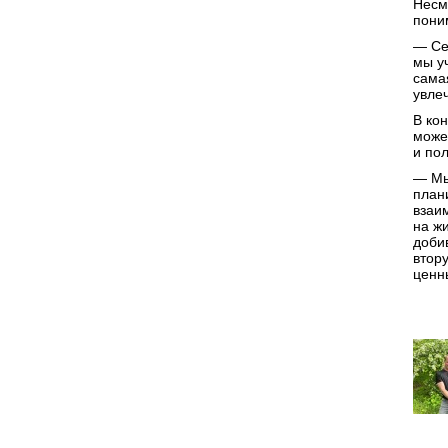
Несм
пони
— Се
мы у
сама
увле
В ко
може
и по
— Мы
план
взаи
на жи
доби
втор
ценн