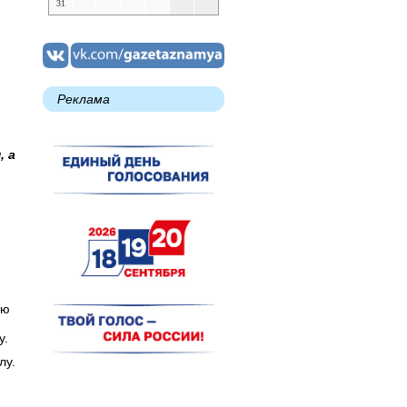
31
Реклама
, а
ую
у.
лу.