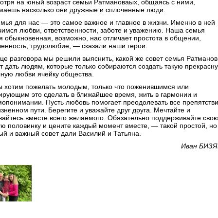
отря на юный возраст семьи Ратмановаых, общаясь с ними,
маешь насколько они дружные и сплоченные люди.
мья для нас — это самое важное и главное в жизни. Именно в ней
чимся любви, ответственности, заботе и уважению. Наша семья
я обыкновенная, возможно, нас отличает простота в общении,
ченность, трудолюбие, — сказали наши герои.
нце разговора мы решили выяснить, какой же совет семья Ратмано
т дать людям, которые только собираются создать такую прекрасн
лную любви ячейку общества.
 хотим пожелать молодым, только что поженившимся или
ирующим это сделать в ближайшее время, жить в гармонии и
мопонимании. Пусть любовь помогает преодолевать все препятств
зненном пути. Берегите и уважайте друг друга. Мечтайте и
вайтесь вместе всего желаемого. Обязательно поддерживайте сво
ую половинку и цените каждый момент вместе, — такой простой, но
ый и важный совет дали Василий и Татьяна.
Иван БИЗ