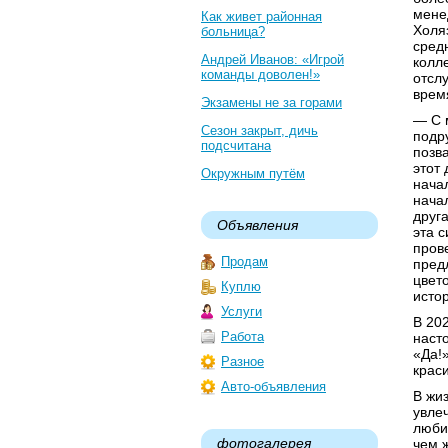
мене
Как живет районная
Холя
больница?
сред
Андрей Иванов: «Игрой
колл
команды доволен!»
отсл
врем
Экзамены не за горами
— С 
Сезон закрыт, дичь
подру
подсчитана
позв
этот
Окружным путём
нача
нача
друг
Объявления
эта 
пров
Продам
пред
цвет
Куплю
исто
Услуги
В 20
Работа
наст
«Да!»
Разное
крас
Авто-объявления
В жи
увле
люби
фотогалерея
чем 