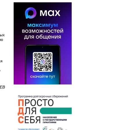
вых
ую
ия
ю
ЯЕВ